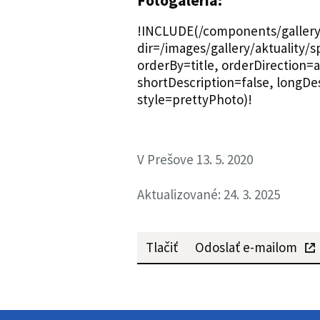
Fotogaléria:
!INCLUDE(/components/gallery/
dir=/images/gallery/aktuality/
orderBy=title, orderDirection=
shortDescription=false, longDe
style=prettyPhoto)!
V Prešove 13. 5. 2020
Aktualizované: 24. 3. 2025
Tlačiť
Odoslať e-mailom