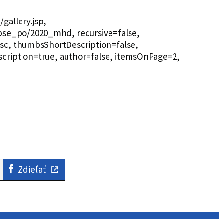
gallery.jsp,
spse_po/2020_mhd, recursive=false,
asc, thumbsShortDescription=false,
scription=true, author=false, itemsOnPage=2,
Zdieľať