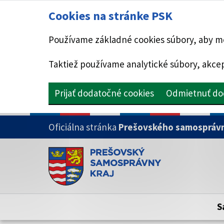
Cookies na stránke PSK
Používame základné cookies súbory, aby mo
Taktiež používame analytické súbory, akcep
Prijať dodatočné cookies
Odmietnuť do
PRESKOČIŤ NA HLAVNÝ OBSAH
Oficiálna stránka
Prešovského samosprávn
Doména psk.sk je oficiálna
Toto je oficiálna webová stránka Prešovsk
Oficiálne stránky využívajú doménu psk.sk.
S