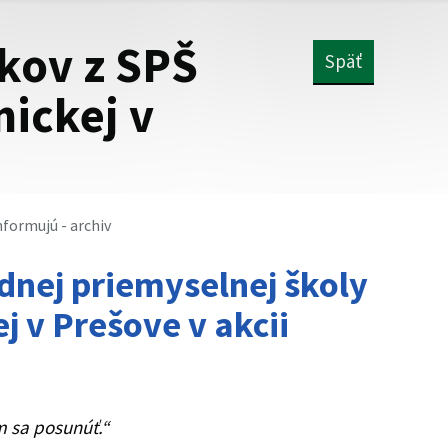
akov z SPŠ
Späť
nickej v
nformujú - archiv
dnej priemyselnej školy
j v Prešove v akcii
m sa posunúť.“