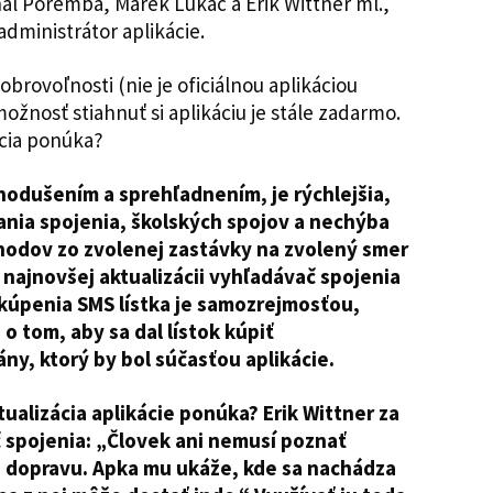
chal Poremba, Marek Lukáč a Erik Wittner ml.,
dministrátor aplikácie.
brovoľnosti (nie je oficiálnou aplikáciou
žnosť stiahnuť si aplikáciu je stále zadarmo.
ácia ponúka?
nodušením a sprehľadnením, je rýchlejšia,
ania spojenia, školských spojov a nechýba
dchodov zo zvolenej zastávky na zvolený smer
 najnovšej aktualizácii vyhľadávač spojenia
akúpenia SMS lístka je samozrejmosťou,
 o tom, aby sa dal lístok kúpiť
ny, ktorý by bol súčasťou aplikácie.
ualizácia aplikácie ponúka? Erik Wittner za
 spojenia: „Človek ani nemusí poznať
dopravu. Apka mu ukáže, kde sa nachádza