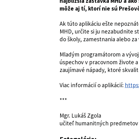
najbližšia zastávka MHD a ako 
môže aj tí, ktorí nie sú Prešov
Ak túto aplikáciu ešte nepozná
MHD, určite si ju nezabudnite s
do školy, zamestnania alebo za 
Mladým programátorom a vývoj
úspechov v pracovnom živote a
zaujímavé nápady, ktoré skvali
Viac informácií o aplikácií:
https
***
Mgr. Lukáš Zgola
učiteľ humanitných predmetov