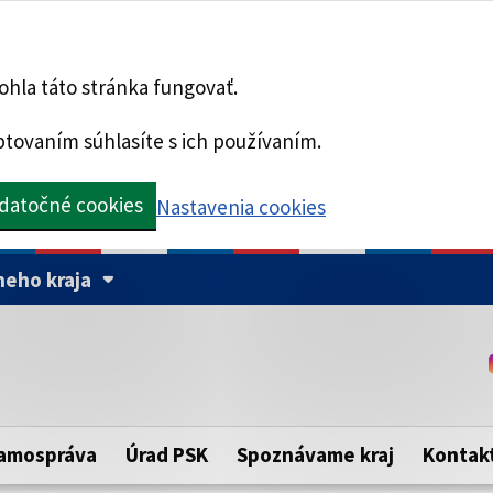
hla táto stránka fungovať.
tovaním súhlasíte s ich používaním.
datočné cookies
Nastavenia cookies
eho kraja
Táto stránka je zabezpe
Buďte pozorní a vždy sa ui
ého samosprávneho kraja.
zabezpečenú webovú strá
https:// pred názvom dom
amospráva
Úrad PSK
Spoznávame kraj
Kontak