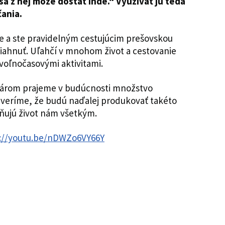
sa z nej môže dostať inde.“ Využívať ju teda
čania.
te a ste pravidelným cestujúcim prešovskou
tiahnuť. Uľahčí v mnohom život a cestovanie
voľnočasovými aktivitami.
árom prajeme v budúcnosti množstvo
 veríme, že budú naďalej produkovať takéto
tňujú život nám všetkým.
://youtu.be/nDWZo6VY66Y