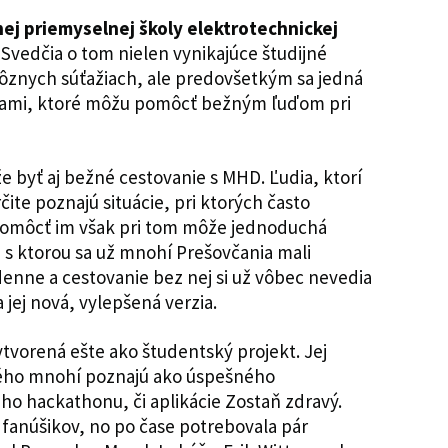
ej priemyselnej školy elektrotechnickej
Svedčia o tom nielen vynikajúce študijné
ôznych súťažiach, ale predovšetkým sa jedná
áciami, ktoré môžu pomôcť bežným ľuďom pri
 byť aj bežné cestovanie s MHD. Ľudia, ktorí
ite poznajú situácie, pri ktorých často
. Pomôcť im však pri tom môže jednoduchá
 s ktorou sa už mnohí Prešovčania mali
denne a cestovanie bez nej si už vôbec nevedia
 jej nová, vylepšená verzia.
ytvorená ešte ako študentský projekt. Jej
rého mnohí poznajú ako úspešného
ého hackathonu, či aplikácie Zostaň zdravý.
 fanúšikov, no po čase potrebovala pár