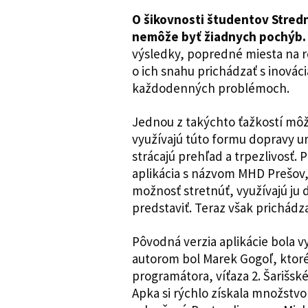
O šikovnosti študentov Stredn
nemôže byť žiadnych pochýb.
výsledky, popredné miesta na r
o ich snahu prichádzať s inov
každodenných problémoch.
Jednou z takýchto ťažkostí môže
využívajú túto formu dopravy urč
strácajú prehľad a trpezlivosť
aplikácia s názvom MHD Prešov,
možnosť stretnúť, využívajú ju 
predstaviť. Teraz však prichádza
Pôvodná verzia aplikácie bola v
autorom bol Marek Gogoľ, kto
programátora, víťaza 2. Šarišsk
Apka si rýchlo získala množstvo