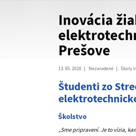
Inovácia ži
elektrotech
Prešove
13. 05. 2020
Nezaradené
Školy i
Študenti zo Stre
elektrotechnicke
Školstvo
„Sme pripravení. Je to vízia, ka