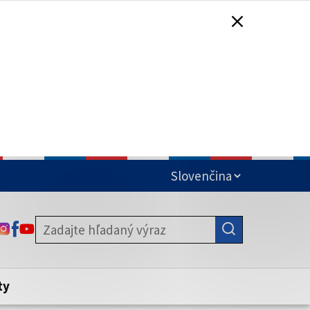
čená
ODKAZ SA OTVORÍ NA NOVEJ KARTE
ODKAZ SA OTVORÍ NA NOVEJ KARTE
ODKAZ SA OTVORÍ NA NOVEJ KARTE
stite, že zdieľate informácie iba cez
nku. Zabezpečená stránka vždy začína
ény webového sídla.
ty