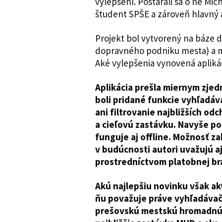
vylepšení. Postarali sa o ne Mi
študent SPŠE a zároveň hlavný a
Projekt bol vytvorený na báze do
dopravného podniku mesta) a mo
Aké vylepšenia vynovená aplik
Aplikácia prešla miernym zjed
boli pridané funkcie vyhľadáv
ani filtrovanie najbližších o
a cieľovú zastávku. Navyše po
funguje aj offline. Možnosť z
v budúcnosti autori uvažujú aj
prostredníctvom platobnej brá
Akú najlepšiu novinku však akt
ňu považuje práve vyhľadávač
prešovskú mestskú hromadnú 