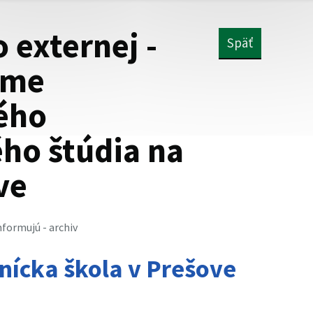
 externej -
Späť
rme
ého
ého štúdia na
ve
nformujú - archiv
nícka škola v Prešove