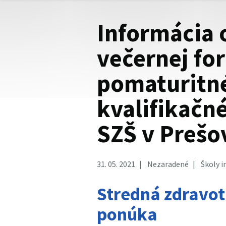
Informácia o
večernej fo
pomaturitn
kvalifikačn
SZŠ v Prešo
31. 05. 2021
Nezaradené
Školy i
Stredná zdravot
ponúka