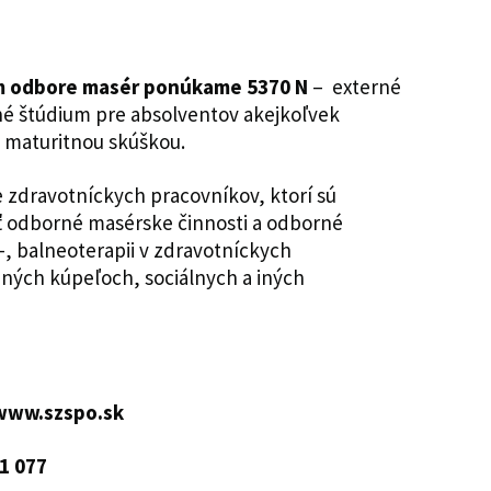
om odbore masér ponúkame 5370 N
– externé
né štúdium pre absolventov akejkoľvek
s maturitnou skúškou.
e zdravotníckych pracovníkov, ktorí sú
ť odborné masérske činnosti a odborné
o-, balneoterapii v zdravotníckych
bných kúpeľoch, sociálnych a iných
www.szspo.sk
1 077