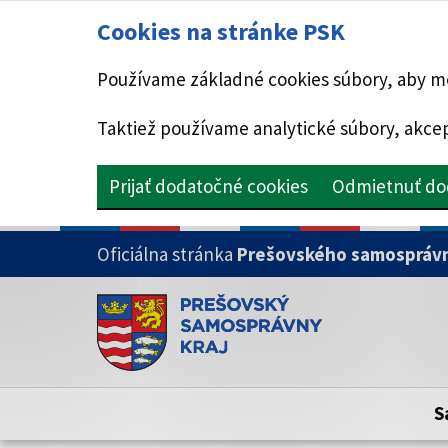
Cookies na stránke PSK
Používame základné cookies súbory, aby mo
Taktiež používame analytické súbory, akcep
Prijať dodatočné cookies
Odmietnuť do
PRESKOČIŤ NA HLAVNÝ OBSAH
Oficiálna stránka
Prešovského samosprávn
Doména psk.sk je oficiálna
Toto je oficiálna webová stránka Prešovsk
Oficiálne stránky využívajú doménu psk.sk.
S