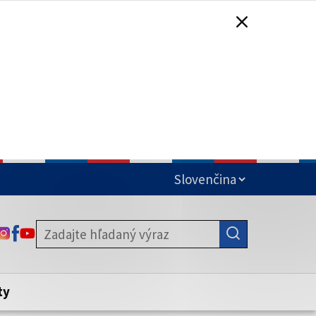
čená
ODKAZ SA OTVORÍ NA NOVEJ KARTE
ODKAZ SA OTVORÍ NA NOVEJ KARTE
ODKAZ SA OTVORÍ NA NOVEJ KARTE
stite, že zdieľate informácie iba cez
nku. Zabezpečená stránka vždy začína
ény webového sídla.
ty