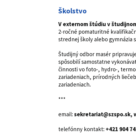
Školstvo
V externom štúdiu v študijn
2-ročné pomaturitné kvalifikač
strednej školy alebo gymnázia 
Študijný odbor masér pripravuj
spôsobilí samostatne vykonáva
činnosti vo foto-, hydro-, term
zariadeniach, prírodných lieče
zariadeniach.
***
email:
sekretariat@szspo.sk, 
telefónny kontakt:
+421 904 74