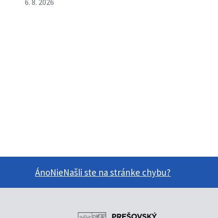
6. 8. 2026
Áno
Nie
Našli ste na stránke chybu?