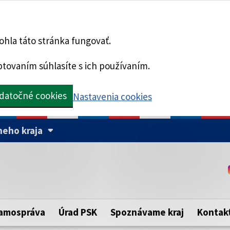
hla táto stránka fungovať.
tovaním súhlasíte s ich používaním.
datočné cookies
Nastavenia cookies
eho kraja
Táto stránka je zabezpe
Buďte pozorní a vždy sa ui
ého samosprávneho kraja.
zabezpečenú webovú strá
https:// pred názvom dom
amospráva
Úrad PSK
Spoznávame kraj
Kontak