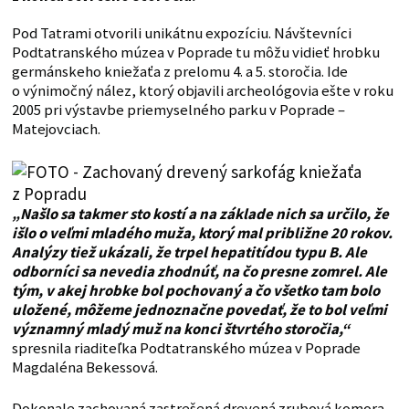
Pod Tatrami otvorili unikátnu expozíciu. Návštevníci
Podtatranského múzea v Poprade tu môžu vidieť hrobku
germánskeho kniežaťa z prelomu 4. a 5. storočia. Ide
o výnimočný nález, ktorý objavili archeológovia ešte v roku
2005 pri výstavbe priemyselného parku v Poprade –
Matejovciach.
„Našlo sa takmer sto kostí a na základe nich sa určilo, že
išlo o veľmi mladého muža, ktorý mal približne 20 rokov.
Analýzy tiež ukázali, že trpel hepatitídou typu B. Ale
odborníci sa nevedia zhodnúť, na čo presne zomrel. Ale
tým, v akej hrobke bol pochovaný a čo všetko tam bolo
uložené, môžeme jednoznačne povedať, že to bol veľmi
významný mladý muž na konci štvrtého storočia,“
spresnila riaditeľka Podtatranského múzea v Poprade
Magdaléna Bekessová.
Dokonale zachovaná zastrešená drevená zrubová komora