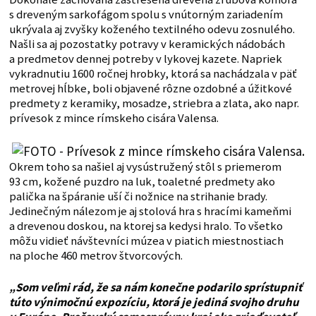
s dreveným sarkofágom spolu s vnútorným zariadením
ukrývala aj zvyšky koženého textilného odevu zosnulého.
Našli sa aj pozostatky potravy v keramických nádobách
a predmetov dennej potreby v lykovej kazete. Napriek
vykradnutiu 1600 ročnej hrobky, ktorá sa nachádzala v päť
metrovej hĺbke, boli objavené rôzne ozdobné a úžitkové
predmety z keramiky, mosadze, striebra a zlata, ako napr.
prívesok z mince rímskeho cisára Valensa.
Okrem toho sa našiel aj vysústružený stôl s priemerom
93 cm, kožené puzdro na luk, toaletné predmety ako
palička na špáranie uší či nožnice na strihanie brady.
Jedinečným nálezom je aj stolová hra s hracími kameňmi
a drevenou doskou, na ktorej sa kedysi hralo. To všetko
môžu vidieť návštevníci múzea v piatich miestnostiach
na ploche 460 metrov štvorcových.
„Som veľmi rád, že sa nám konečne podarilo sprístupniť
túto výnimočnú expozíciu, ktorá je jediná svojho druhu