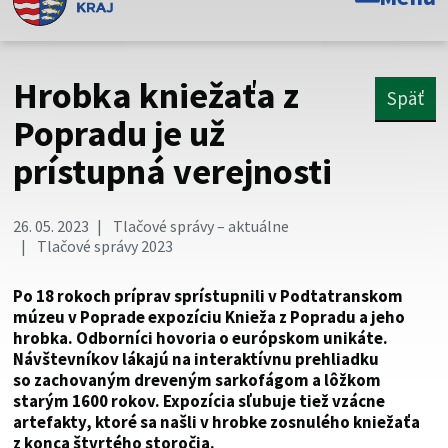
Toto je oficiálna webová stránka Prešovského
samosprávneho kraja. Oficiálne stránky využívajú doménu
psk.sk.
Hrobka kniežaťa z
Späť
Táto stránka je zabezpečená
Popradu je už
prístupná verejnosti
Buďte pozorní a vždy sa uistite, že zdieľate informácie iba
cez zabezpečenú webovú stránku. Zabezpečená stránka
vždy začína https:// pred názvom domény webového sídla.
26. 05. 2023
Tlačové správy – aktuálne
Tlačové správy 2023
Po 18 rokoch príprav sprístupnili v Podtatranskom
múzeu v Poprade expozíciu Knieža z Popradu a jeho
hrobka. Odborníci hovoria o európskom unikáte.
Návštevníkov lákajú na interaktívnu prehliadku
so zachovaným dreveným sarkofágom a lôžkom
starým 1600 rokov. Expozícia sľubuje tiež vzácne
artefakty, ktoré sa našli v hrobke zosnulého kniežaťa
z konca štvrtého storočia.