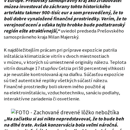
v Európe. Prešovský samosprávny kraj ako zriaďovateľ
múzea investoval do záchrany tohto historického
artefaktu takmer 900-tisíc eur a som presvedčený, že to
boli dobre vynaložené finančné prostriedky. Verím, že to
verejnosť ocení a vďaka tejto hrobke bude podtatranský
región ešte atraktívnejší,“
uviedol predseda Prešovského
samosprávneho kraja Milan Majerský.
K najdôležitejším prácam pri príprave expozície patrila
inštalácia klimatizácie vitrín v dvoch miestnostiach
v múzeu, v ktorých sú umiestnené originály nálezu. Teplota
vitrín dosahuje 17 stupňov Celzia pri 50 percentnej vlhkosti
a je neustále kontrolovaná aj na diaľku. Súčasťou expozície
sú tiež autentické repliky všetkých súčastí nálezu.
Finančné prostriedky boli okrem iného použité aj
na elektroinštaláciu, vzduchotechniku, sanáciu podlahy,
interaktívne zariadenia či osvetlenie.
„Na začiatku si asi nikto nepredstavoval, že to bude beh
na dlhé trate. Avšak konzervácia bola veľmi náročná.