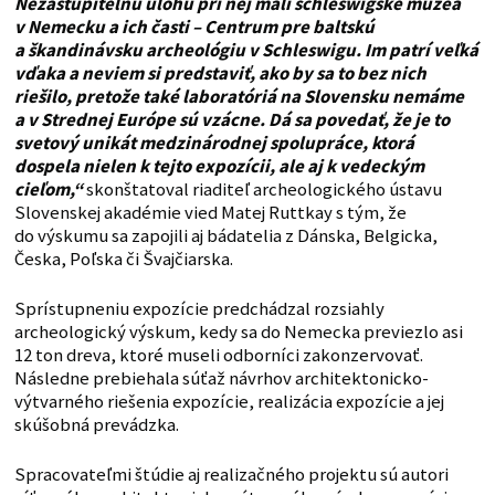
Nezastupiteľnú úlohu pri nej mali schleswigské múzeá
v Nemecku a ich časti – Centrum pre baltskú
a škandinávsku archeológiu v Schleswigu. Im patrí veľká
vďaka a neviem si predstaviť, ako by sa to bez nich
riešilo, pretože také laboratóriá na Slovensku nemáme
a v Strednej Európe sú vzácne. Dá sa povedať, že je to
svetový unikát medzinárodnej spolupráce, ktorá
dospela nielen k tejto expozícii, ale aj k vedeckým
cieľom,“
skonštatoval riaditeľ archeologického ústavu
Slovenskej akadémie vied Matej Ruttkay s tým, že
do výskumu sa zapojili aj bádatelia z Dánska, Belgicka,
Česka, Poľska či Švajčiarska.
Sprístupneniu expozície predchádzal rozsiahly
archeologický výskum, kedy sa do Nemecka previezlo asi
12 ton dreva, ktoré museli odborníci zakonzervovať.
Následne prebiehala súťaž návrhov architektonicko-
výtvarného riešenia expozície, realizácia expozície a jej
skúšobná prevádzka.
Spracovateľmi štúdie aj realizačného projektu sú autori