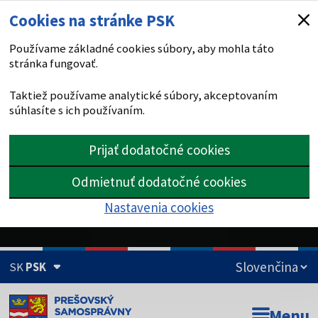
Cookies na stránke PSK
Používame základné cookies súbory, aby mohla táto
stránka fungovať.
Taktiež používame analytické súbory, akceptovaním
súhlasíte s ich používaním.
Prijať dodatočné cookies
Odmietnuť dodatočné cookies
Nastavenia cookies
SK
PSK
Doména psk.sk je oficiálna
Menu