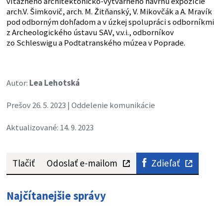
víťazného architektonicko-výtvarného návrhu expozície
arch.V. Šimkovič, arch. M. Žitňanský, V. Mikovčák a A. Mravík
pod odborným dohľadom a v úzkej spolupráci s odborníkmi
z Archeologického ústavu SAV, v.v.i., odborníkov
zo Schleswigu a Podtatranského múzea v Poprade.
Autor:
Lea Lehotská
Prešov 26. 5. 2023 | Oddelenie komunikácie
Aktualizované: 14. 9. 2023
Tlačiť
Odoslať e-mailom
Zdieľať
Najčítanejšie správy