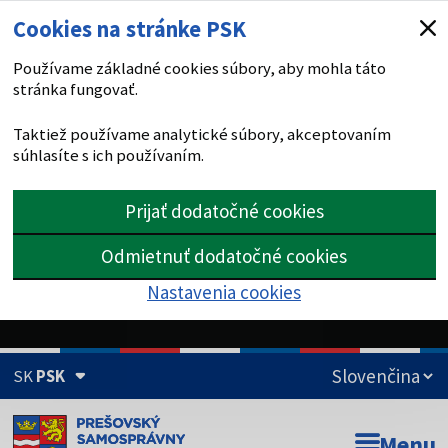
Cookies na stránke PSK
Používame základné cookies súbory, aby mohla táto
stránka fungovať.
Taktiež používame analytické súbory, akceptovaním
súhlasíte s ich používaním.
Prijať dodatočné cookies
Odmietnuť dodatočné cookies
Nastavenia cookies
SK
PSK
Doména psk.sk je oficiálna
Menu