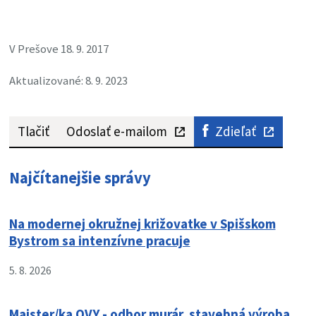
V Prešove 18. 9. 2017
Aktualizované: 8. 9. 2023
Tlačiť
Odoslať e-mailom
Zdieľať
Najčítanejšie správy
Na modernej okružnej križovatke v Spišskom
Bystrom sa intenzívne pracuje
5. 8. 2026
Majster/ka OVY - odbor murár, stavebná výroba,