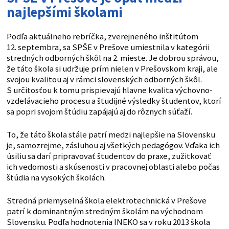
najlepšími školami
Podľa aktuálneho rebríčka, zverejneného inštitútom
12. septembra, sa SPŠE v Prešove umiestnila v kategórii
stredných odborných škôl na 2. mieste. Je dobrou správou,
že táto škola si udržuje prím nielen v Prešovskom kraji, ale
svojou kvalitou aj v rámci slovenských odborných škôl.
S určitosťou k tomu prispievajú hlavne kvalita výchovno-
vzdelávacieho procesu a študijné výsledky študentov, ktorí
sa popri svojom štúdiu zapájajú aj do rôznych súťaží.
To, že táto škola stále patrí medzi najlepšie na Slovensku
je, samozrejme, zásluhou aj všetkých pedagógov. Vďaka ich
úsiliu sa darí pripravovať študentov do praxe, zužitkovať
ich vedomosti a skúsenosti v pracovnej oblasti alebo počas
štúdia na vysokých školách.
Stredná priemyselná škola elektrotechnická v Prešove
patrí k dominantným stredným školám na východnom
Slovensku. Podľa hodnotenia INEKO sa v roku 2013 škola