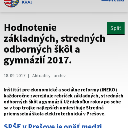
Toto je oficiálna webová stránka Prešovského
samosprávneho kraja. Oficiálne stránky využívajú doménu
psk.sk.
Hodnotenie
Späť
Táto stránka je zabezpečená
základných, stredných
odborných škôl a
Buďte pozorní a vždy sa uistite, že zdieľate informácie iba
cez zabezpečenú webovú stránku. Zabezpečená stránka
gymnázií 2017.
vždy začína https:// pred názvom domény webového sídla.
18. 09. 2017
Aktuality - archiv
Inštitút pre ekonomické a sociálne reformy (INEKO)
každoročne zverejňuje rebríček základných, stredných
odborných škôl a gymnázií.Už niekoľko rokov po sebe
sa v top trojke najlepších umiestňuje Stredná
priemyselná škola elektrotechnická v Prešove.
SPŠE v Prešove je opäť medzi