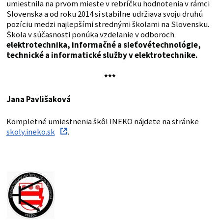
umiestnila na prvom mieste v rebríčku hodnotenia v rámci
Slovenska a od roku 2014 si stabilne udržiava svoju druhú
pozíciu medzi najlepšími strednými školami na Slovensku.
Škola v súčasnosti ponúka vzdelanie v odboroch
elektrotechnika, informačné a sieťové
technológie,
technické a informatické služby v elektrotechnike
.
***
Jana Pavlišaková
Kompletné umiestnenia škôl INEKO nájdete na stránke
skoly.ineko.sk
.