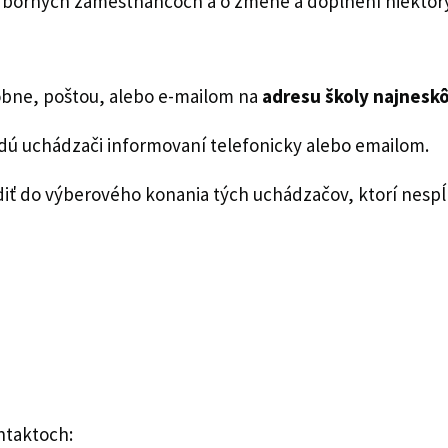
borných zamestnancoch a o zmene a doplnení niektor
obne, poštou, alebo e-mailom na
adresu školy najneskô
dú uchádzači informovaní telefonicky alebo emailom.
radiť do výberového konania tých uchádzačov, ktorí nes
ntaktoch: