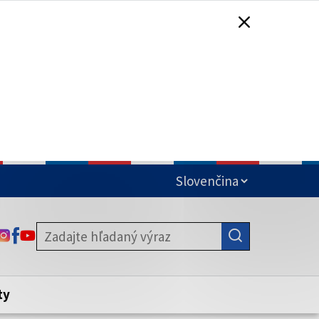
čená
ODKAZ SA OTVORÍ NA NOVEJ KARTE
ODKAZ SA OTVORÍ NA NOVEJ KARTE
ODKAZ SA OTVORÍ NA NOVEJ KARTE
stite, že zdieľate informácie iba cez
nku. Zabezpečená stránka vždy začína
ény webového sídla.
ty