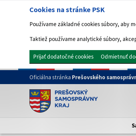
Cookies na stránke PSK
Používame základné cookies súbory, aby mo
Taktiež používame analytické súbory, akcep
Prijať dodatočné cookies
Odmietnuť do
PRESKOČIŤ NA HLAVNÝ OBSAH
Oficiálna stránka
Prešovského samosprávn
Doména psk.sk je oficiálna
Toto je oficiálna webová stránka Prešovsk
Oficiálne stránky využívajú doménu psk.sk.
S