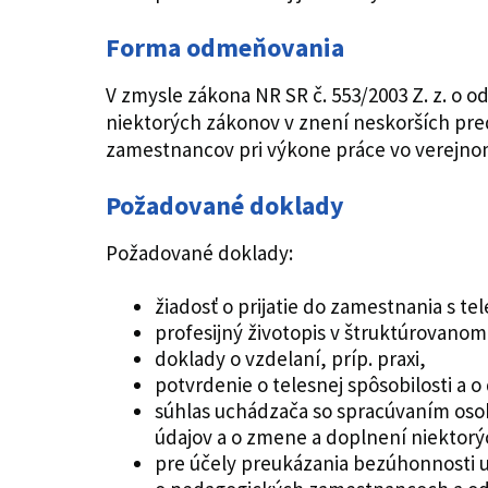
Forma odmeňovania
V zmysle zákona NR SR č. 553/2003 Z. z. o
niektorých zákonov v znení neskorších predp
zamestnancov pri výkone práce vo verejno
Požadované doklady
Požadované doklady:
žiadosť o prijatie do zamestnania s
profesijný životopis v štruktúrovano
doklady o vzdelaní, príp. praxi,
potvrdenie o telesnej spôsobilosti a o
súhlas uchádzača so spracúvaním osob
údajov a o zmene a doplnení niektor
pre účely preukázania bezúhonnosti u