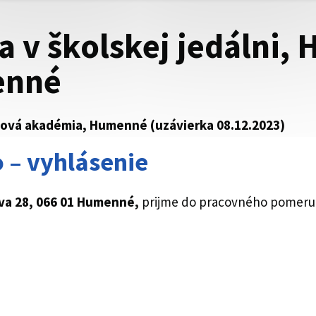
 v školskej jedálni, 
enné
telová akadémia, Humenné (uzávierka 08.12.2023)
 – vyhlásenie
va 28, 066 01 Humenné,
prijme do pracovného pomer