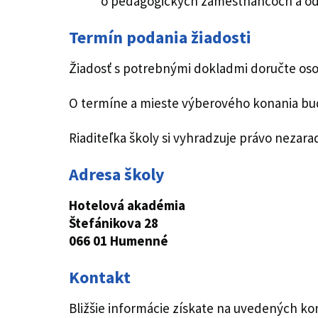
o pedagogických zamestnancoch a od
Termín podania žiadosti
Žiadosť s potrebnými dokladmi doručte os
O termíne a mieste výberového konania bu
Riaditeľka školy si vyhradzuje právo neza
Adresa školy
Hotelová akadémia
Štefánikova 28
066 01 Humenné
Kontakt
Bližšie informácie získate na uvedených ko