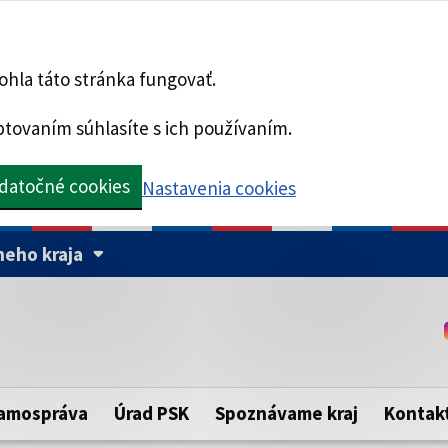
hla táto stránka fungovať.
tovaním súhlasíte s ich používaním.
datočné cookies
Nastavenia cookies
eho kraja
Táto stránka je zabezpe
Buďte pozorní a vždy sa ui
ého samosprávneho kraja.
zabezpečenú webovú strá
https:// pred názvom dom
amospráva
Úrad PSK
Spoznávame kraj
Kontak