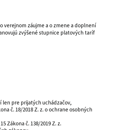
vo verejnom záujme a o zmene a doplnení
tanovujú zvýšené stupnice platových taríf
tí len pre prijatých uchádzačov,
na č. 18/2018 Z. z. o ochrane osobných
5 Zákona č. 138/2019 Z. z.