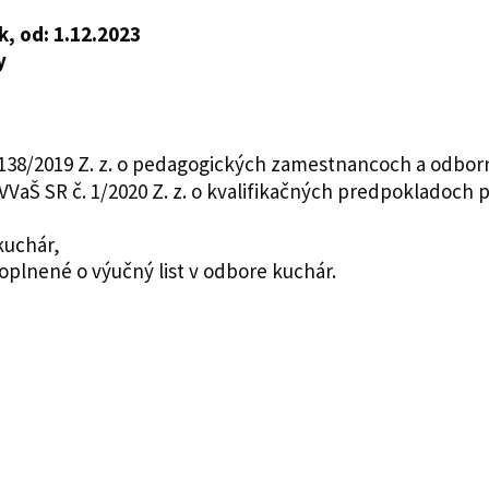
k, od: 1.12.2023
y
. 138/2019 Z. z. o pedagogických zamestnancoch a odb
VVaŠ SR č. 1/2020 Z. z. o kvalifikačných predpokladoc
kuchár,
plnené o výučný list v odbore kuchár.