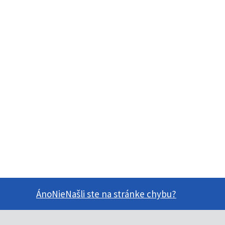
Áno
Nie
Našli ste na stránke chybu?