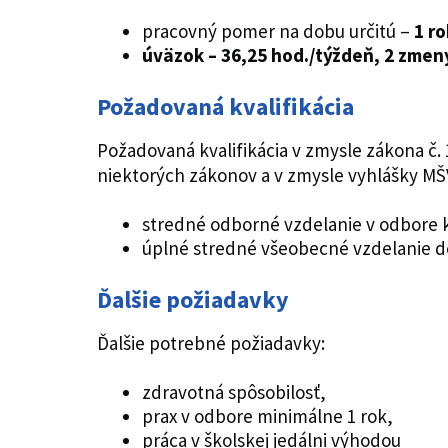
pracovný pomer na dobu určitú –
1 ro
úväzok – 36,25 hod./týždeň, 2 zmen
Požadovaná kvalifikácia
Požadovaná kvalifikácia v zmysle zákona č
niektorých zákonov a v zmysle vyhlášky MŠ
stredné odborné vzdelanie v odbore 
úplné stredné všeobecné vzdelanie do
Ďalšie požiadavky
Ďalšie potrebné požiadavky:
zdravotná spôsobilosť,
prax v odbore minimálne 1 rok,
práca v školskej jedálni výhodou