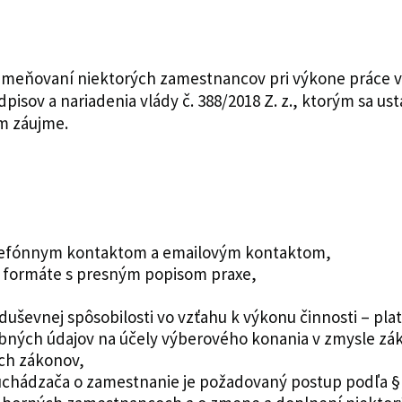
 odmeňovaní niektorých zamestnancov pri výkone práce 
isov a nariadenia vlády č. 388/2018 Z. z., ktorým sa us
m záujme.
 telefónnym kontaktom a emailovým kontaktom,
m formáte s presným popisom praxe,
 duševnej spôsobilosti vo vzťahu k výkonu činnosti – pla
ných údajov na účely výberového konania v zmysle záko
ých zákonov,
chádzača o zamestnanie je požadovaný postup podľa § 1