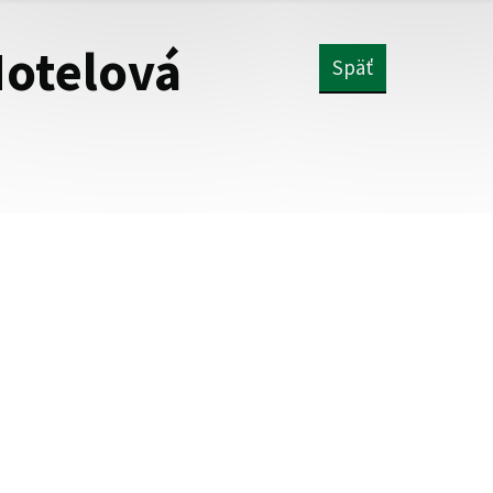
Hotelová
Späť
u