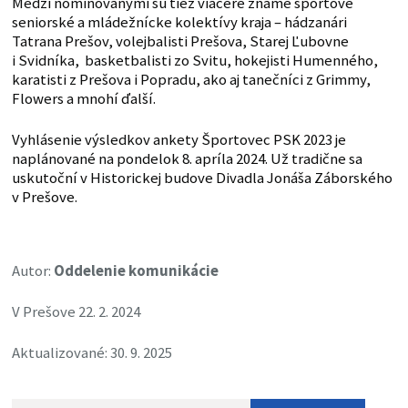
Medzi nominovanými sú tiež viaceré známe športové
seniorské a mládežnícke kolektívy kraja – hádzanári
Tatrana Prešov, volejbalisti Prešova, Starej Ľubovne
i Svidníka, basketbalisti zo Svitu, hokejisti Humenného,
karatisti z Prešova i Popradu, ako aj tanečníci z Grimmy,
Flowers a mnohí ďalší.
Vyhlásenie výsledkov ankety Športovec PSK 2023 je
naplánované na pondelok 8. apríla 2024. Už tradične sa
uskutoční v Historickej budove Divadla Jonáša Záborského
v Prešove.
Autor:
Oddelenie komunikácie
V Prešove 22. 2. 2024
Aktualizované: 30. 9. 2025