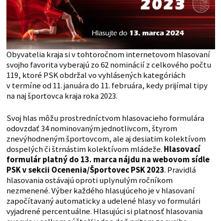
Obyvatelia kraja si v tohtoročnom internetovom hlasovaní
svojho favorita vyberajú zo 62 nominácií z celkového počtu
119, ktoré PSK obdržal vo vyhlásených kategóriách
v termíne od 11. januára do 11. februára, kedy prijímal tipy
na naj športovca kraja roka 2023.
Svoj hlas môžu prostredníctvom hlasovacieho formulára
odovzdať 34 nominovaným jednotlivcom, štyrom
znevýhodneným športovcom, ale aj desiatim kolektívom
dospelých či štrnástim kolektívom mládeže.
Hlasovací
formulár platný do 13. marca nájdu na webovom sídle
PSK v sekcii Ocenenia/Športovec PSK 2023
. Pravidlá
hlasovania ostávajú oproti uplynulým ročníkom
nezmenené. Výber každého hlasujúceho je v hlasovaní
započítavaný automaticky a udelené hlasy vo formulári
vyjadrené percentuálne. Hlasujúci si platnosť hlasovania