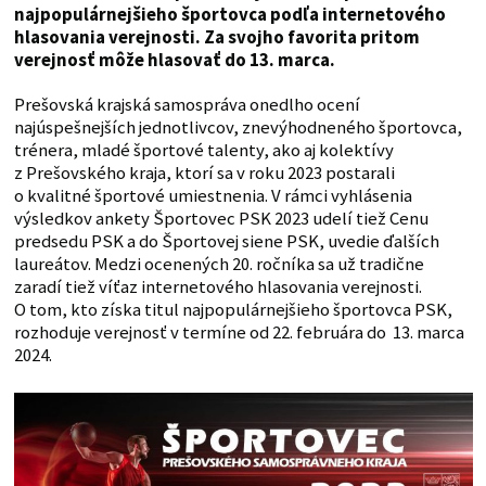
najpopulárnejšieho športovca podľa internetového
hlasovania verejnosti. Za svojho favorita pritom
verejnosť môže hlasovať do 13. marca.
Prešovská krajská samospráva onedlho ocení
najúspešnejších jednotlivcov, znevýhodneného športovca,
trénera, mladé športové talenty, ako aj kolektívy
z Prešovského kraja, ktorí sa v roku 2023 postarali
o kvalitné športové umiestnenia. V rámci vyhlásenia
výsledkov ankety Športovec PSK 2023 udelí tiež Cenu
predsedu PSK a do Športovej siene PSK, uvedie ďalších
laureátov. Medzi ocenených 20. ročníka sa už tradične
zaradí tiež víťaz internetového hlasovania verejnosti.
O tom, kto získa titul najpopulárnejšieho športovca PSK,
rozhoduje verejnosť v termíne od 22. februára do 13. marca
2024.