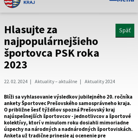
Toto je oficiálna webová stránka Prešovského
samosprávneho kraja. Oficiálne stránky využívajú doménu
psk.sk.
Hlasujte za
Späť
Táto stránka je zabezpečená
najpopulárnejšieho
športovca PSK roka
Buďte pozorní a vždy sa uistite, že zdieľate informácie iba
cez zabezpečenú webovú stránku. Zabezpečená stránka
2023
vždy začína https:// pred názvom domény webového sídla.
22. 02. 2024
Aktuality – aktuálne
Aktuality 2024
Blíži sa vyhlasovanie výsledkov jubilejného 20. ročníka
ankety Športovec Prešovského samosprávneho kraja.
O približne šesť týždňov spozná Prešovský kraj
najúspešnejších športovcov - jednotlivcov a športové
kolektívy, ktorí v minulom roku dosiahli mimoriadne
úspechy na národných a nadnárodných športoviskách.
Anketa už tradične prinesie aj ocenenie pre