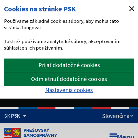
Cookies na stránke PSK
Používame základné cookies súbory, aby mohla táto
stránka fungovať.
Taktiež používame analytické súbory, akceptovaním
súhlasíte s ich používaním.
Prijať dodatočné cookies
Odmietnuť dodatočné cookies
Nastavenia cookies
SK
PSK
Doména psk.sk je oficiálna
Menu