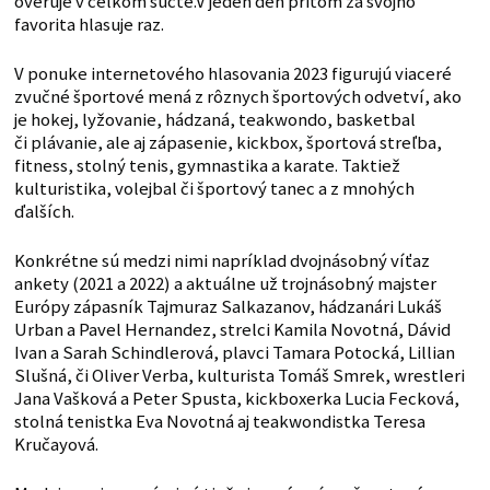
overuje v celkom súčte.V jeden deň pritom za svojho
favorita hlasuje raz.
V ponuke internetového hlasovania 2023 figurujú viaceré
zvučné športové mená z rôznych športových odvetví, ako
je hokej, lyžovanie, hádzaná,
teakwondo, basketbal
či plávanie, ale aj zápasenie, kickbox, športová streľba,
fitness, stolný tenis, gymnastika a karate. Taktiež
kulturistika, volejbal či športový tanec a z mnohých
ďalších.
Konkrétne sú medzi nimi napríklad dvojnásobný víťaz
ankety (2021 a 2022) a aktuálne už trojnásobný majster
Európy zápasník Tajmuraz Salkazanov, hádzanári Lukáš
Urban a Pavel Hernandez, strelci Kamila Novotná, Dávid
Ivan a Sarah Schindlerová, plavci Tamara Potocká, Lillian
Slušná, či Oliver Verba, kulturista Tomáš Smrek, wrestleri
Jana Vašková a Peter Spusta, kickboxerka Lucia Fecková,
stolná tenistka Eva Novotná aj teakwondistka Teresa
Kručayová.