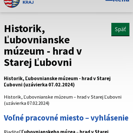
Toto je oficiálna webová stránka Prešovského
samosprávneho kraja. Oficiálne stránky využívajú doménu
psk.sk.
Historik,
Späť
Táto stránka je zabezpečená
Ľubovnianske
múzeum - hrad v
Buďte pozorní a vždy sa uistite, že zdieľate informácie iba
cez zabezpečenú webovú stránku. Zabezpečená stránka
Starej Ľubovni
vždy začína https:// pred názvom domény webového sídla.
Historik, Ľubovnianske múzeum - hrad v Starej
Ľubovni (uzávierka 07.02.2024)
Historik, Ľubovnianske múzeum – hrad v Starej Ľubovni
(uzávierka 07.02.2024)
Voľné pracovné miesto – vyhlásenie
Riaditeľ
Ľubovnianskeho múzea
–
hrad v Starej