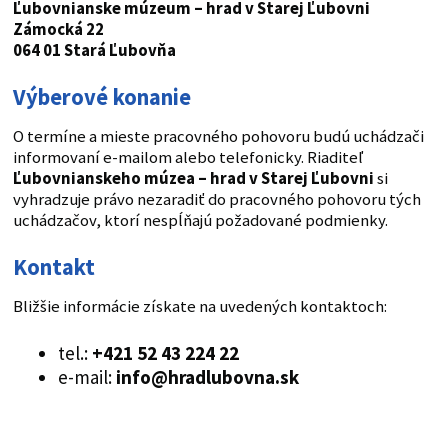
Ľubovnianske múzeum – hrad v Starej Ľubovni
Zámocká 22
064 01 Stará Ľubovňa
Výberové konanie
O termíne a mieste pracovného pohovoru budú uchádzači
informovaní e-mailom alebo telefonicky. Riaditeľ
Ľubovnianskeho múzea – hrad v Starej Ľubovni
si
vyhradzuje právo nezaradiť do pracovného pohovoru tých
uchádzačov, ktorí nespĺňajú požadované podmienky.
Kontakt
Bližšie informácie získate na uvedených kontaktoch:
tel.:
+421 52 43 224 22
e-mail:
info@hradlubovna.sk