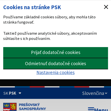
Cookies na stránke PSK
Používame základné cookies súbory, aby mohla táto
stránka fungovať.
Taktiež používame analytické súbory, akceptovaním
súhlasíte s ich používaním.
Prijať dodatočné cookies
Odmietnuť dodatočné cookies
Nastavenia cookies
SK
PSK
Doména psk.sk je oficiálna
Menu