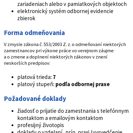
zariadeniach alebo v pamiatkových objektoch
elektronický systém odbornej evidencie
zbierok
Forma odmeňovania
V zmysle zákona č. 553/2003 Z. z. o odmeňovaní niektorých
zamestnancov pri výkone práce vo verejnom záujme
a o zmene a doplnení niektorých zákonov v znení
neskorších predpisov:
platová trieda:
7
platový stupeň:
podľa odbornej praxe
Požadované doklady
žiadosť o prijatie do zamestnania s telefónnym
kontaktom a emailovým kontaktom
profesijný životopis
doklady o vzdelaní, príp. praxi (vysvedčenie