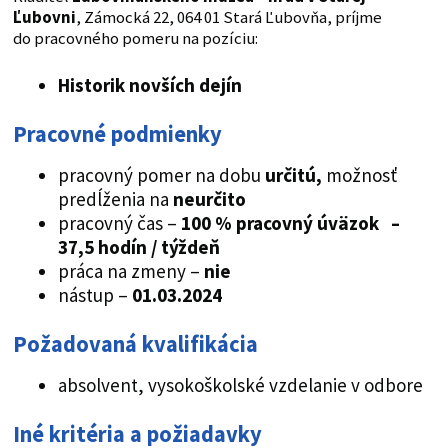
Ľubovni
, Zámocká 22, 064 01 Stará Ľubovňa, príjme
do pracovného pomeru na pozíciu:
Historik novších dejín
Pracovné podmienky
pracovný pomer na dobu
určitú,
možnosť
predĺženia na
neurčito
pracovný čas –
100 % pracovný úväzok –
37,5 hodín / týždeň
práca na zmeny –
nie
nástup –
01.03.2024
Požadovaná kvalifikácia
absolvent, vysokoškolské vzdelanie v odbore
Iné kritéria a požiadavky