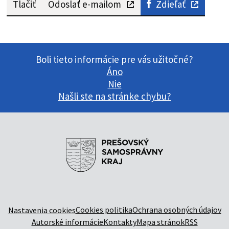
Tlačiť
Odoslať e-mailom
Zdieľať
Boli tieto informácie pre vás užitočné?
Áno
Nie
Našli ste na stránke chybu?
Cookies politika
Ochrana osobných údajov
Nastavenia cookies
Autorské informácie
Kontakty
Mapa stránok
RSS