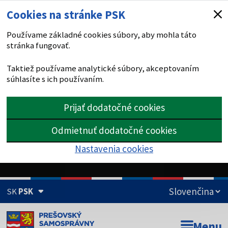
Cookies na stránke PSK
Používame základné cookies súbory, aby mohla táto
stránka fungovať.
Taktiež používame analytické súbory, akceptovaním
súhlasíte s ich používaním.
Prijať dodatočné cookies
Odmietnuť dodatočné cookies
Nastavenia cookies
SK
PSK
Doména psk.sk je oficiálna
Menu