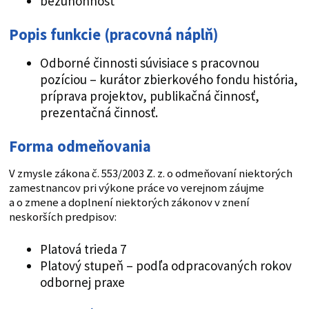
bezúhonnosť
Popis funkcie (pracovná náplň)
Odborné činnosti súvisiace s pracovnou
pozíciou – kurátor zbierkového fondu história,
príprava projektov, publikačná činnosť,
prezentačná činnosť.
Forma odmeňovania
V zmysle zákona č. 553/2003 Z. z. o odmeňovaní niektorých
zamestnancov pri výkone práce vo verejnom záujme
a o zmene a doplnení niektorých zákonov v znení
neskorších predpisov:
Platová trieda 7
Platový stupeň – podľa odpracovaných rokov
odbornej praxe