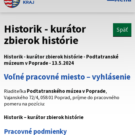
Toto je oficiálna webová stránka Prešovského
samosprávneho kraja. Oficiálne stránky využívajú doménu
psk.sk.
Historik - kurátor
Späť
Táto stránka je zabezpečená
zbierok histórie
Buďte pozorní a vždy sa uistite, že zdieľate informácie iba
cez zabezpečenú webovú stránku. Zabezpečená stránka
Historik - kurátor zbierok histórie - Podtatranské
vždy začína https:// pred názvom domény webového sídla.
múzeum v Poprade - 13.5.2024
Voľné pracovné miesto – vyhlásenie
Riaditeľka
Podtatranského múzea v Poprade
,
Vajanského 72/4, 058 01 Poprad, príjme do pracovného
pomeru na pozíciu:
Historik
– kurátor zbierok histórie
Pracovné podmienky