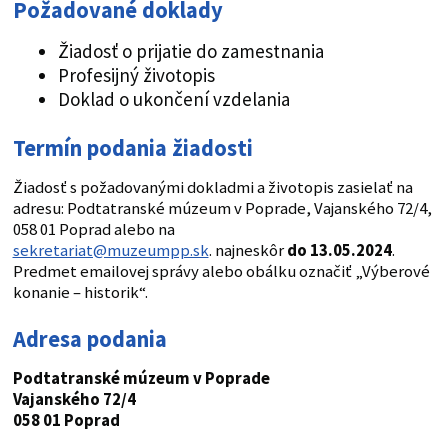
Požadované doklady
Žiadosť o prijatie do zamestnania
Profesijný životopis
Doklad o ukončení vzdelania
Termín podania žiadosti
Žiadosť s požadovanými dokladmi a životopis zasielať na
adresu: Podtatranské múzeum v Poprade, Vajanského 72/4,
058 01 Poprad alebo na
sekretariat@muzeumpp.sk
. najneskôr
do 13.05.2024
.
Predmet emailovej správy alebo obálku označiť „Výberové
konanie – historik“.
Adresa podania
Podtatranské múzeum v Poprade
Vajanského 72/4
058 01 Poprad