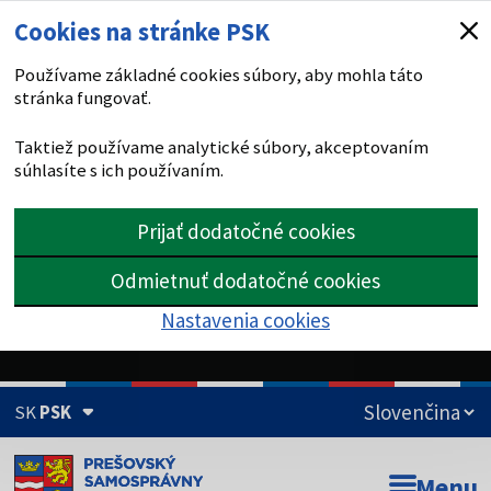
Cookies na stránke PSK
Používame základné cookies súbory, aby mohla táto
stránka fungovať.
Taktiež používame analytické súbory, akceptovaním
súhlasíte s ich používaním.
Prijať dodatočné cookies
Odmietnuť dodatočné cookies
Nastavenia cookies
SK
PSK
Doména psk.sk je oficiálna
Menu