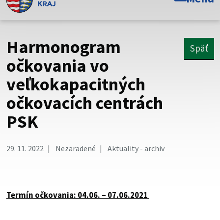
Toto je oficiálna webová stránka Prešovského
samosprávneho kraja. Oficiálne stránky využívajú doménu
psk.sk.
Harmonogram
Späť
Táto stránka je zabezpečená
očkovania vo
veľkokapacitných
Buďte pozorní a vždy sa uistite, že zdieľate informácie iba
cez zabezpečenú webovú stránku. Zabezpečená stránka
očkovacích centrách
vždy začína https:// pred názvom domény webového sídla.
PSK
29. 11. 2022
Nezaradené
Aktuality - archiv
Termín očkovania: 04.06. – 07.06.2021