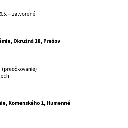
6.5. – zatvorené
émie, Okružná 18, Prešov
a (preočkovanie)
tech
mie, Komenského 1, Humenné