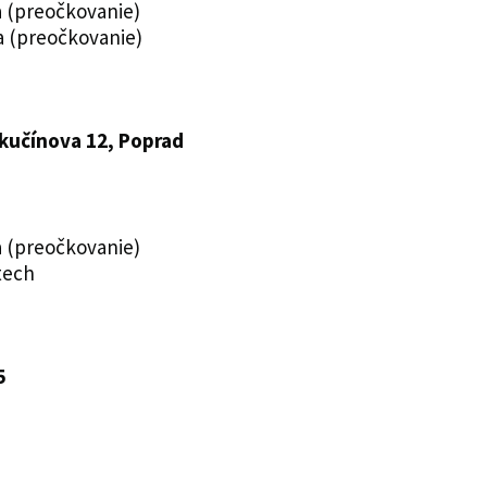
a (preočkovanie)
a (preočkovanie)
ukučínova 12, Poprad
a (preočkovanie)
tech
5