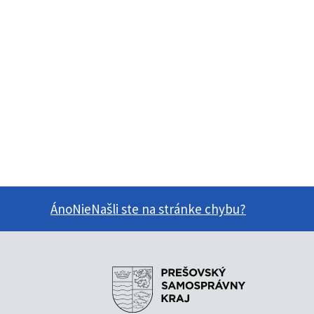
Áno
Nie
Našli ste na stránke chybu?