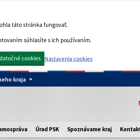
hla táto stránka fungovať.
tovaním súhlasíte s ich používaním.
datočné cookies
Nastavenia cookies
eho kraja
Táto stránka je zabezpe
Buďte pozorní a vždy sa ui
ého samosprávneho kraja.
zabezpečenú webovú strá
https:// pred názvom dom
amospráva
Úrad PSK
Spoznávame kraj
Kontak