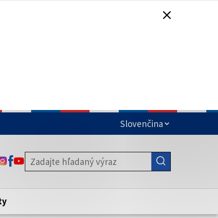
čená
ODKAZ SA OTVORÍ NA NOVEJ KARTE
ODKAZ SA OTVORÍ NA NOVEJ KARTE
ODKAZ SA OTVORÍ NA NOVEJ KARTE
stite, že zdieľate informácie iba cez
nku. Zabezpečená stránka vždy začína
ény webového sídla.
ty