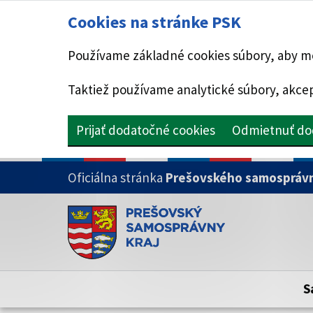
Cookies na stránke PSK
Používame základné cookies súbory, aby mo
Taktiež používame analytické súbory, akcep
Prijať dodatočné cookies
Odmietnuť do
PRESKOČIŤ NA HLAVNÝ OBSAH
Oficiálna stránka
Prešovského samosprávn
Doména psk.sk je oficiálna
Toto je oficiálna webová stránka Prešovsk
Oficiálne stránky využívajú doménu psk.sk.
S