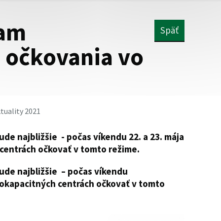
am
Späť
o očkovania vo
tuality 2021
de najbližšie - počas víkendu 22. a 23. mája
 centrách očkovať v tomto režime.
ude najbližšie – počas víkendu
eľkokapacitných centrách očkovať v tomto