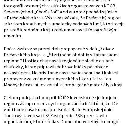
fotografií ocenených v súťažiach organizovaných KOCR
Severovýchod „Choď a foť“ a od autorov pochádzajúcich
z Prešovského kraja. Výstava ukázala, že Prešovský región
je krajom kreatívnych a umelecky nadaných ľudí, ktorí svoju
priazeň k rodnému kraju zdokumentovali fotografickým
umením.
Počas výstavy sa premietali propagačné videá „7 divov
Prešovského kraja“ a „Štyri ročné obdobia v Tatranskom
regióne.“ Hostia ochutnávali regionálne sladké a slané
chuťovky, ktoré pripravili dobrovoľníčky pôsobiace
na zastúpení. Na privítanie návštevníci ochutnali kokteil
pripravený zo známeho slovenského likéru Tatra Tea.
Mnohých účastníkov zaujali aj propagačné materiály o kraji.
Cieľom podujatia bolo priblížiť Slovensko cez jeden jeho
región zástupcom rôznych organizácií a inštitúcií, keďže
v júli bude naša krajina predsedať Rade Európskej únie.
Touto výstavou sa tiež Zastúpenie PSK predstavilo
organizáciám, ktoré sídlia v Dome obnoviteľných energií.