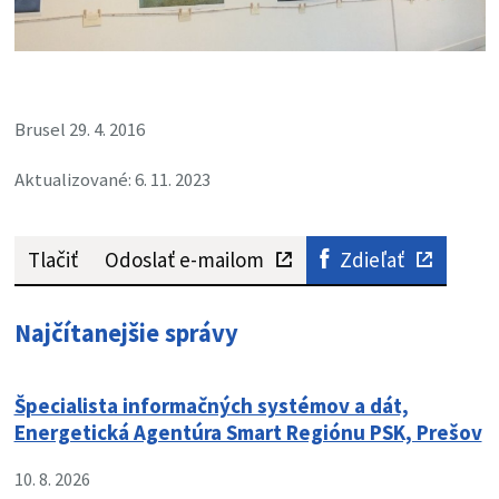
Brusel 29. 4. 2016
Aktualizované: 6. 11. 2023
Tlačiť
Odoslať e-mailom
Zdieľať
Najčítanejšie správy
Špecialista informačných systémov a dát,
Energetická Agentúra Smart Regiónu PSK, Prešov
10. 8. 2026