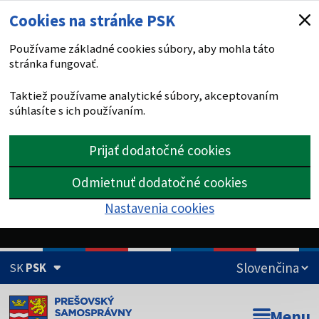
Cookies na stránke PSK
Používame základné cookies súbory, aby mohla táto
stránka fungovať.
Taktiež používame analytické súbory, akceptovaním
súhlasíte s ich používaním.
Prijať dodatočné cookies
Odmietnuť dodatočné cookies
Nastavenia cookies
SK
PSK
Doména psk.sk je oficiálna
Menu