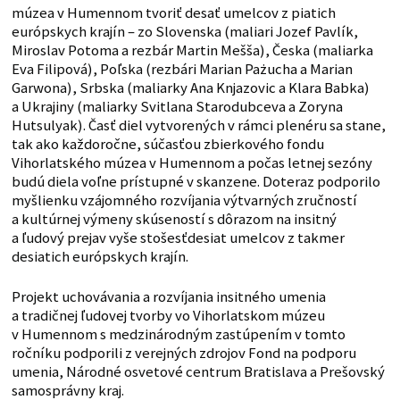
múzea v Humennom tvoriť desať umelcov z piatich
európskych krajín – zo Slovenska (maliari Jozef Pavlík,
Miroslav Potoma a rezbár Martin Mešša), Česka (maliarka
Eva Filipová), Poľska (rezbári Marian Pażucha a Marian
Garwona), Srbska (maliarky Ana Knjazovic a Klara Babka)
a Ukrajiny (maliarky Svitlana Starodubceva a Zoryna
Hutsulyak). Časť diel vytvorených v rámci plenéru sa stane,
tak ako každoročne, súčasťou zbierkového fondu
Vihorlatského múzea v Humennom a počas letnej sezóny
budú diela voľne prístupné v skanzene. Doteraz podporilo
myšlienku vzájomného rozvíjania výtvarných zručností
a kultúrnej výmeny skúseností s dôrazom na insitný
a ľudový prejav vyše stošesťdesiat umelcov z takmer
desiatich európskych krajín.
Projekt uchovávania a rozvíjania insitného umenia
a tradičnej ľudovej tvorby vo Vihorlatskom múzeu
v Humennom s medzinárodným zastúpením v tomto
ročníku podporili z verejných zdrojov Fond na podporu
umenia, Národné osvetové centrum Bratislava a Prešovský
samosprávny kraj.