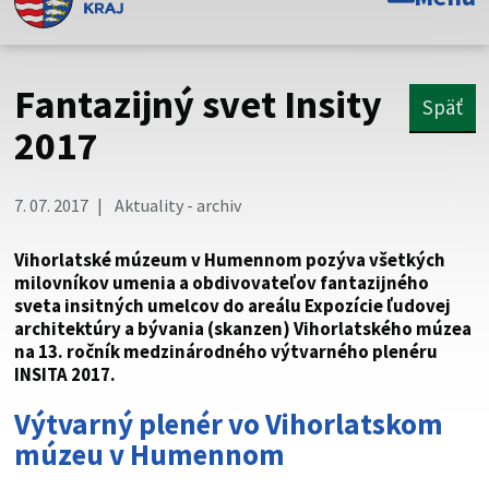
Toto je oficiálna webová stránka Prešovského
samosprávneho kraja. Oficiálne stránky využívajú doménu
psk.sk.
Fantazijný svet Insity
Späť
Táto stránka je zabezpečená
2017
Buďte pozorní a vždy sa uistite, že zdieľate informácie iba
cez zabezpečenú webovú stránku. Zabezpečená stránka
7. 07. 2017
Aktuality - archiv
vždy začína https:// pred názvom domény webového sídla.
Vihorlatské múzeum v Humennom pozýva všetkých
milovníkov umenia a obdivovateľov fantazijného
sveta insitných umelcov do areálu Expozície ľudovej
architektúry a bývania (skanzen) Vihorlatského múzea
na 13. ročník medzinárodného výtvarného plenéru
INSITA 2017.
Výtvarný plenér vo Vihorlatskom
múzeu v Humennom