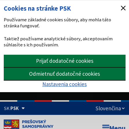
Cookies na stránke PSK
Používame základné cookies súbory, aby mohla táto
stránka fungovať.
Taktiež používame analytické súbory, akceptovaním
súhlasíte s ich používaním.
Prijať dodatočné cookies
Odmietnuť dodatočné cookies
Nastavenia cookies
SK
PSK
Doména psk.sk je oficiálna
Menu