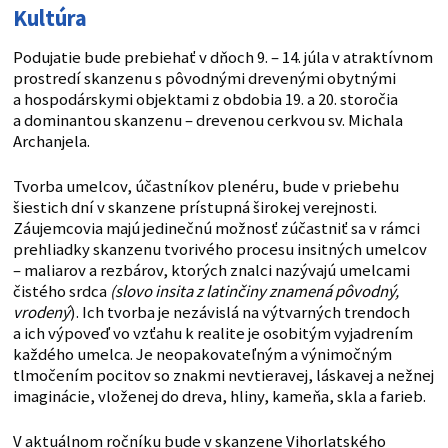
Kultúra
Podujatie bude prebiehať v dňoch 9. – 14. júla v atraktívnom
prostredí skanzenu s pôvodnými drevenými obytnými
a hospodárskymi objektami z obdobia 19. a 20. storočia
a dominantou skanzenu – drevenou cerkvou sv. Michala
Archanjela.
Tvorba umelcov, účastníkov plenéru, bude v priebehu
šiestich dní v skanzene prístupná širokej verejnosti.
Záujemcovia majú jedinečnú možnosť zúčastniť sa v rámci
prehliadky skanzenu tvorivého procesu insitných umelcov
– maliarov a rezbárov, ktorých znalci nazývajú umelcami
čistého srdca
(slovo insita z latinčiny znamená pôvodný,
vrodený
). Ich tvorba je nezávislá na výtvarných trendoch
a ich výpoveď vo vzťahu k realite je osobitým vyjadrením
každého umelca. Je neopakovateľným a výnimočným
tlmočením pocitov so znakmi nevtieravej, láskavej a nežnej
imaginácie, vloženej do dreva, hliny, kameňa, skla a farieb.
V aktuálnom ročníku bude v skanzene Vihorlatského