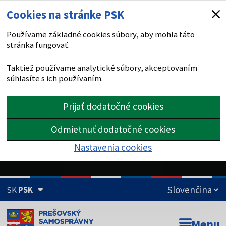
Cookies na stránke PSK
Používame základné cookies súbory, aby mohla táto
stránka fungovať.
Taktiež používame analytické súbory, akceptovaním
súhlasíte s ich používaním.
Prijať dodatočné cookies
Odmietnuť dodatočné cookies
Nastavenia cookies
SK
PSK
Doména psk.sk je oficiálna
Menu