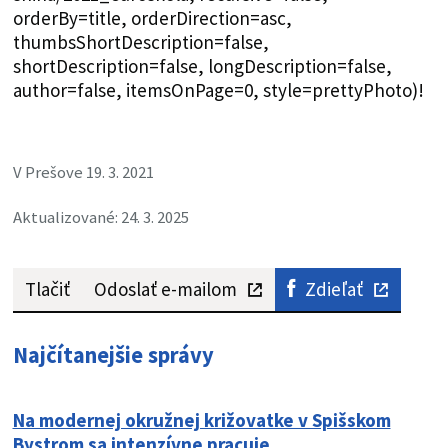
orderBy=title, orderDirection=asc,
thumbsShortDescription=false,
shortDescription=false, longDescription=false,
author=false, itemsOnPage=0, style=prettyPhoto)!
V Prešove 19. 3. 2021
Aktualizované: 24. 3. 2025
Tlačiť
Odoslať e-mailom
Zdieľať
Najčítanejšie správy
Na modernej okružnej križovatke v Spišskom
Bystrom sa intenzívne pracuje