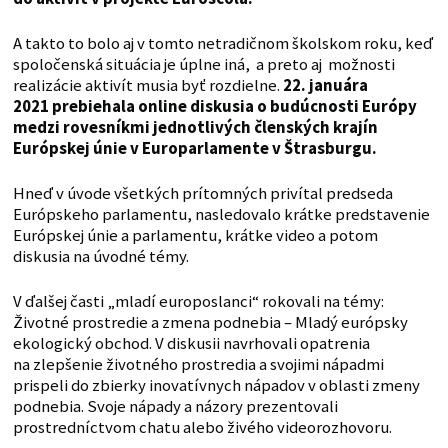
A takto to bolo aj v tomto netradičnom školskom roku, keď
spoločenská situácia je úplne iná, a preto aj možnosti
realizácie aktivít musia byť rozdielne.
22. januára
2021 prebiehala online diskusia o budúcnosti Európy
medzi rovesníkmi jednotlivých členských krajín
Európskej únie v Europarlamente v Štrasburgu.
Hneď v úvode všetkých prítomných privítal predseda
Európskeho parlamentu, nasledovalo krátke predstavenie
Európskej únie a parlamentu, krátke video a potom
diskusia na úvodné témy.
V ďalšej časti „mladí europoslanci“ rokovali na témy:
Životné prostredie a zmena podnebia – Mladý európsky
ekologický obchod. V diskusii navrhovali opatrenia
na zlepšenie životného prostredia a svojimi nápadmi
prispeli do zbierky inovatívnych nápadov v oblasti zmeny
podnebia. Svoje nápady a názory prezentovali
prostredníctvom chatu alebo živého videorozhovoru.