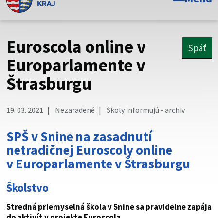
Toto je oficiálna webová stránka Prešovského
samosprávneho kraja. Oficiálne stránky využívajú doménu
psk.sk.
Euroscola online v
Späť
Táto stránka je zabezpečená
Europarlamente v
Štrasburgu
Buďte pozorní a vždy sa uistite, že zdieľate informácie iba
cez zabezpečenú webovú stránku. Zabezpečená stránka
vždy začína https:// pred názvom domény webového sídla.
19. 03. 2021
Nezaradené
Školy informujú - archiv
SPŠ v Snine na zasadnutí
netradičnej Euroscoly online
v Europarlamente v Štrasburgu
Školstvo
Stredná priemyselná škola v Snine sa pravidelne zapája
do aktivít v projekte Euroscola.