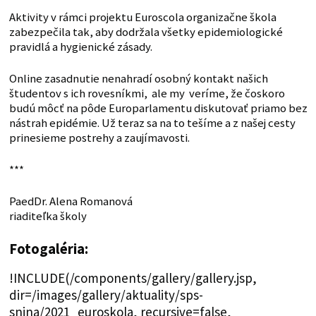
Aktivity v rámci projektu Euroscola organizačne škola
zabezpečila tak, aby dodržala všetky epidemiologické
pravidlá a hygienické zásady.
Online zasadnutie nenahradí osobný kontakt našich
študentov s ich rovesníkmi, ale my veríme, že čoskoro
budú môcť na pôde Europarlamentu diskutovať priamo bez
nástrah epidémie. Už teraz sa na to tešíme a z našej cesty
prinesieme postrehy a zaujímavosti.
***
PaedDr. Alena Romanová
riaditeľka školy
Fotogaléria:
!INCLUDE(/components/gallery/gallery.jsp,
dir=/images/gallery/aktuality/sps-
snina/2021_euroskola, recursive=false,