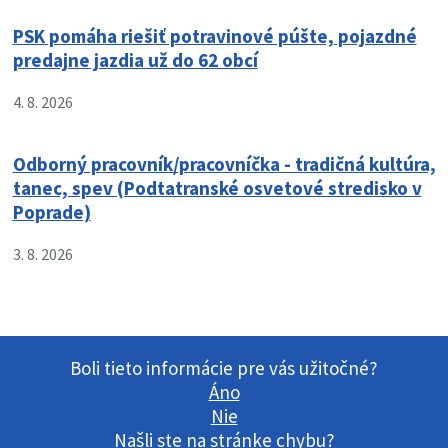
PSK pomáha riešiť potravinové púšte, pojazdné
predajne jazdia už do 62 obcí
4. 8. 2026
Odborný pracovník/pracovníčka - tradičná kultúra,
tanec, spev (Podtatranské osvetové stredisko v
Poprade)
3. 8. 2026
Boli tieto informácie pre vás užitočné?
Áno
Nie
Našli ste na stránke chybu?