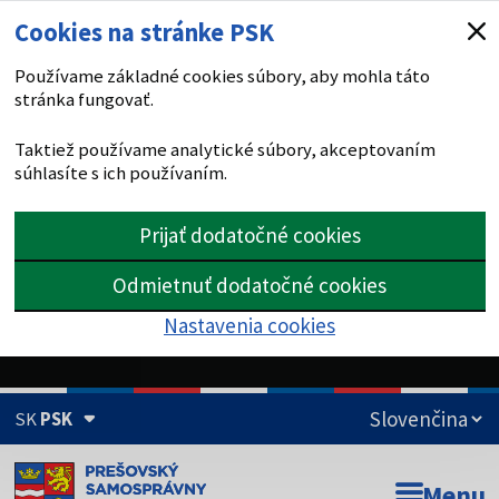
Cookies na stránke PSK
Používame základné cookies súbory, aby mohla táto
stránka fungovať.
Taktiež používame analytické súbory, akceptovaním
súhlasíte s ich používaním.
Prijať dodatočné cookies
Odmietnuť dodatočné cookies
Nastavenia cookies
SK
PSK
Doména psk.sk je oficiálna
Menu