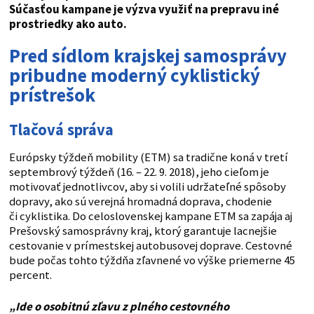
Súčasťou kampane je výzva využiť na prepravu iné
prostriedky ako auto.
Pred sídlom krajskej samosprávy
pribudne moderný cyklistický
prístrešok
Tlačová správa
Európsky týždeň mobility (ETM) sa tradične koná v tretí
septembrový týždeň (16. – 22. 9. 2018), jeho cieľom je
motivovať jednotlivcov, aby si volili udržateľné spôsoby
dopravy, ako sú verejná hromadná doprava, chodenie
či cyklistika. Do celoslovenskej kampane ETM sa zapája aj
Prešovský samosprávny kraj, ktorý garantuje lacnejšie
cestovanie v prímestskej autobusovej doprave. Cestovné
bude počas tohto týždňa zľavnené vo výške priemerne 45
percent.
„Ide o osobitnú zľavu z plného cestovného