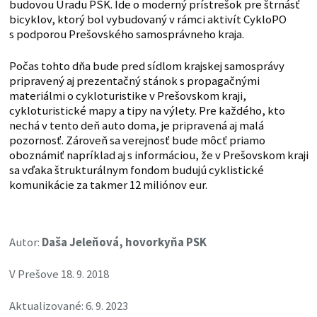
budovou Úradu PSK. Ide o moderný prístrešok pre štrnásť
bicyklov, ktorý bol vybudovaný v rámci aktivít CykloPO
s podporou Prešovského samosprávneho kraja.
Počas tohto dňa bude pred sídlom krajskej samosprávy
pripravený aj prezentačný stánok s propagačnými
materiálmi o cykloturistike v Prešovskom kraji,
cykloturistické mapy a tipy na výlety. Pre každého, kto
nechá v tento deň auto doma, je pripravená aj malá
pozornosť. Zároveň sa verejnosť bude môcť priamo
oboznámiť napríklad aj s informáciou, že v Prešovskom kraji
sa vďaka štrukturálnym fondom budujú cyklistické
komunikácie za takmer 12 miliónov eur.
Autor:
Daša Jeleňová, hovorkyňa PSK
V Prešove 18. 9. 2018
Aktualizované: 6. 9. 2023