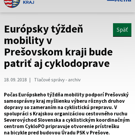
Toto je oficiálna webová stránka Prešovského
samosprávneho kraja. Oficiálne stránky využívajú doménu
psk.sk.
Európsky týždeň
Späť
Táto stránka je zabezpečená
mobility v
Prešovskom kraji bude
Buďte pozorní a vždy sa uistite, že zdieľate informácie iba
cez zabezpečenú webovú stránku. Zabezpečená stránka
patriť aj cyklodoprave
vždy začína https:// pred názvom domény webového sídla.
18. 09. 2018
Tlačové správy - archiv
Počas Európskeho týždňa mobility podporí Prešovský
samosprávny kraj myšlienku výberu rôznych druhov
dopravy so zameraním na cyklistickú prepravu. V
spolupráci s Krajskou organizáciou cestovného ruchu
Severovýchod Slovenska a cyklistickým koordinačným
centrom CykloPO pripravuje otvorenie prístrešku
na bicykle pred budovou Úradu PSK v Prešove.