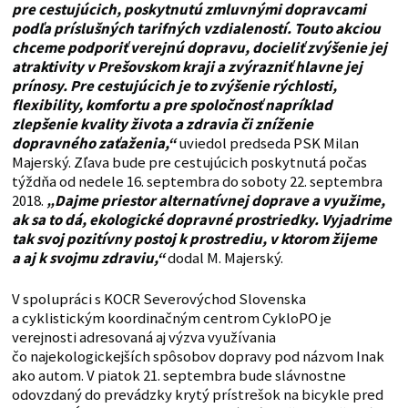
pre cestujúcich, poskytnutú zmluvnými dopravcami
podľa príslušných tarifných vzdialeností. Touto akciou
chceme podporiť verejnú dopravu, docieliť zvýšenie jej
atraktivity v Prešovskom kraji a zvýrazniť hlavne jej
prínosy. Pre cestujúcich je to zvýšenie rýchlosti,
flexibility, komfortu a pre spoločnosť napríklad
zlepšenie kvality života a zdravia či zníženie
dopravného zaťaženia,“
uviedol predseda PSK Milan
Majerský. Zľava bude pre cestujúcich poskytnutá počas
týždňa od nedele 16. septembra do soboty 22. septembra
2018.
„Dajme priestor alternatívnej doprave a využime,
ak sa to dá, ekologické dopravné prostriedky. Vyjadrime
tak svoj pozitívny postoj k prostrediu, v ktorom žijeme
a aj k svojmu zdraviu,“
dodal M. Majerský.
V spolupráci s KOCR Severovýchod Slovenska
a cyklistickým koordinačným centrom CykloPO je
verejnosti adresovaná aj výzva využívania
čo najekologickejších spôsobov dopravy pod názvom Inak
ako autom. V piatok 21. septembra bude slávnostne
odovzdaný do prevádzky krytý prístrešok na bicykle pred