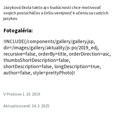
Jazyková škola takto aj v budúcnosti chce motivovať
svojich poslucháčov a širšiu verejnosť k učeniu sa cudzích
jazykov.
Fotogaléria:
!INCLUDE(/components/gallery/gallery.jsp,
dir=/images/gallery/aktuality/js-po/2019_edj,
recursive=false, orderBy=title, orderDirection=asc,
thumbsShortDescription=false,
shortDescription=false, longDescription=true,
author=false, style=prettyPhoto)!
V Prešove 1. 10. 2019
Aktualizované: 24. 3. 2025