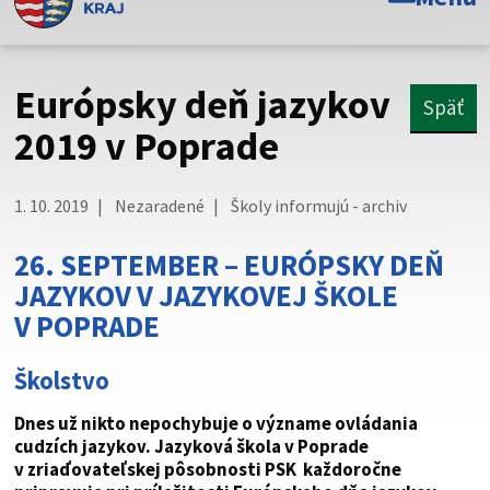
Toto je oficiálna webová stránka Prešovského
samosprávneho kraja. Oficiálne stránky využívajú doménu
psk.sk.
Európsky deň jazykov
Späť
Táto stránka je zabezpečená
2019 v Poprade
Buďte pozorní a vždy sa uistite, že zdieľate informácie iba
cez zabezpečenú webovú stránku. Zabezpečená stránka
1. 10. 2019
Nezaradené
Školy informujú - archiv
vždy začína https:// pred názvom domény webového sídla.
26. SEPTEMBER – EURÓPSKY DEŇ
JAZYKOV V JAZYKOVEJ ŠKOLE
V POPRADE
Školstvo
Dnes už nikto nepochybuje o význame ovládania
cudzích jazykov. Jazyková škola v Poprade
v zriaďovateľskej pôsobnosti PSK každoročne