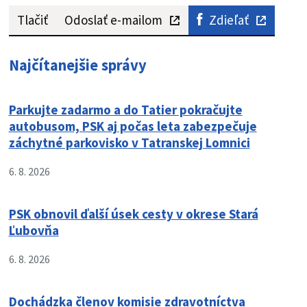
Tlačiť
Odoslať e-mailom
Zdieľať
Najčítanejšie správy
Parkujte zadarmo a do Tatier pokračujte
autobusom, PSK aj počas leta zabezpečuje
záchytné parkovisko v Tatranskej Lomnici
6. 8. 2026
PSK obnovil ďalší úsek cesty v okrese Stará
Ľubovňa
6. 8. 2026
Dochádzka členov komisie zdravotníctva