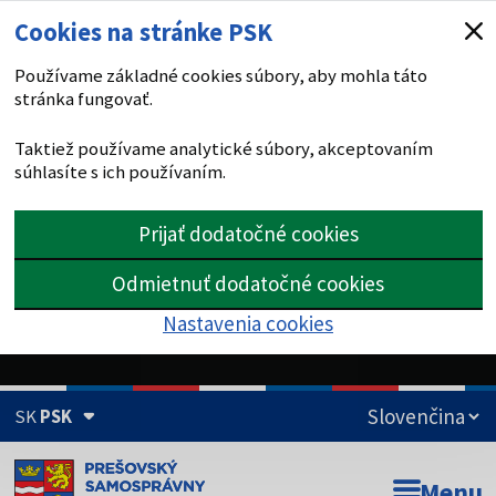
Cookies na stránke PSK
Používame základné cookies súbory, aby mohla táto
stránka fungovať.
Taktiež používame analytické súbory, akceptovaním
súhlasíte s ich používaním.
Prijať dodatočné cookies
Odmietnuť dodatočné cookies
Nastavenia cookies
SK
PSK
Doména psk.sk je oficiálna
Menu