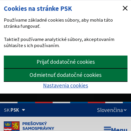
Cookies na stránke PSK
Používame základné cookies súbory, aby mohla táto
stránka fungovať.
Taktiež používame analytické súbory, akceptovaním
súhlasíte s ich používaním.
Prijať dodatočné cookies
Odmietnuť dodatočné cookies
Nastavenia cookies
SK
PSK
Doména psk.sk je oficiálna
Menu