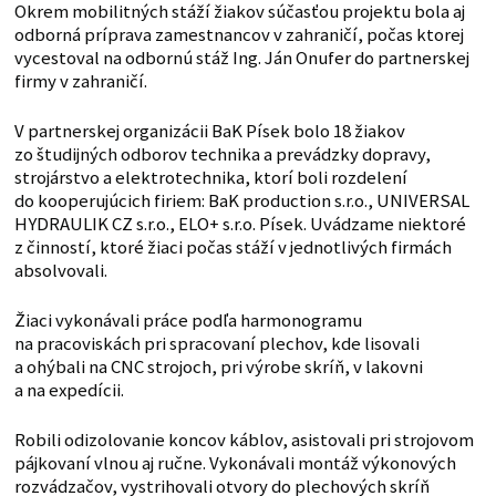
Okrem mobilitných stáží žiakov súčasťou projektu bola aj
odborná príprava zamestnancov v zahraničí, počas ktorej
vycestoval na odbornú stáž Ing. Ján Onufer do partnerskej
firmy v zahraničí.
V partnerskej organizácii BaK Písek bolo 18 žiakov
zo študijných odborov technika a prevádzky dopravy,
strojárstvo a elektrotechnika, ktorí boli rozdelení
do kooperujúcich firiem: BaK production s.r.o., UNIVERSAL
HYDRAULIK CZ s.r.o., ELO+ s.r.o. Písek. Uvádzame niektoré
z činností, ktoré žiaci počas stáží v jednotlivých firmách
absolvovali.
Žiaci vykonávali práce podľa harmonogramu
na pracoviskách pri spracovaní plechov, kde lisovali
a ohýbali na CNC strojoch, pri výrobe skríň, v lakovni
a na expedícii.
Robili odizolovanie koncov káblov, asistovali pri strojovom
pájkovaní vlnou aj ručne. Vykonávali montáž výkonových
rozvádzačov, vystrihovali otvory do plechových skríň