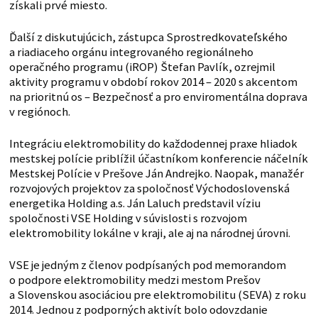
získali prvé miesto.
Ďalší z diskutujúcich, zástupca Sprostredkovateľského
a riadiaceho orgánu integrovaného regionálneho
operačného programu (iROP) Štefan Pavlík, ozrejmil
aktivity programu v období rokov 2014 – 2020 s akcentom
na prioritnú os – Bezpečnosť a pro enviromentálna doprava
v regiónoch.
Integráciu elektromobility do každodennej praxe hliadok
mestskej polície priblížil účastníkom konferencie náčelník
Mestskej Polície v Prešove Ján Andrejko. Naopak, manažér
rozvojových projektov za spoločnosť Východoslovenská
energetika Holding a.s. Ján Laluch predstavil víziu
spoločnosti VSE Holding v súvislosti s rozvojom
elektromobility lokálne v kraji, ale aj na národnej úrovni.
VSE je jedným z členov podpísaných pod memorandom
o podpore elektromobility medzi mestom Prešov
a Slovenskou asociáciou pre elektromobilitu (SEVA) z roku
2014. Jednou z podporných aktivít bolo odovzdanie