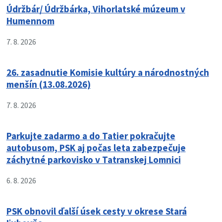
Údržbár/ Údržbárka, Vihorlatské múzeum v
Humennom
7. 8. 2026
26. zasadnutie Komisie kultúry a národnostných
menšín (13.08.2026)
7. 8. 2026
Parkujte zadarmo a do Tatier pokračujte
autobusom, PSK aj počas leta zabezpečuje
záchytné parkovisko v Tatranskej Lomnici
6. 8. 2026
PSK obnovil ďalší úsek cesty v okrese Stará