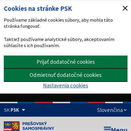
Cookies na stránke PSK
Používame základné cookies súbory, aby mohla táto
stránka fungovať.
Taktiež používame analytické súbory, akceptovaním
súhlasíte s ich používaním.
Prijať dodatočné cookies
Odmietnuť dodatočné cookies
Nastavenia cookies
SK
PSK
Doména psk.sk je oficiálna
Menu