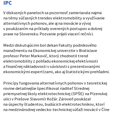
IPC
V diskusných paneloch sa pozornosť zameriavala najmä
na témy súčasných trendov elektromobility a využívanie
alternatívnych pohonov, ale aj na inovácie a vývoj
s poukázaním na príklady overených postupov a dobrej
praxe na Slovensku. Pozvanie prijali viacerí rečníci.
Medzi diskutujúcimi bol dekan Fakulty podnikového
manažmentu na Ekonomickej univerzite v Bratislave
profesor Peter Markovič, ktorý zhodnotil trend
elektromobility z pohľadu ekonomickej efektívnosti
a finančnej nákladovosti v súvislosti s prezentovanými
ekonomickými expertízami, ako aj štatistickými prehľadmi.
Princípy fungovania alternatívnych pohonov v teoretickej
rovine detailnejšie špecifikoval riaditeľ Strednej
priemyselnej školy elektrotechnickej (SPŠE) na Plzenskej
ulici v Prešove Slavomír Kožár. Zároveň poukázal
na úspechy študentov, budúcich elektrotechnikov, ktorí
na medzinárodnej vedecko-technickej súťaži inovácií v Číne