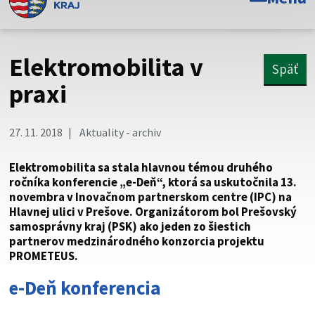
Toto je oficiálna webová stránka Prešovského
samosprávneho kraja. Oficiálne stránky využívajú doménu
psk.sk.
Elektromobilita v
Späť
Táto stránka je zabezpečená
praxi
Buďte pozorní a vždy sa uistite, že zdieľate informácie iba
cez zabezpečenú webovú stránku. Zabezpečená stránka
27. 11. 2018
Aktuality - archiv
vždy začína https:// pred názvom domény webového sídla.
Elektromobilita sa stala hlavnou témou druhého
ročníka konferencie „e-Deň“, ktorá sa uskutočnila 13.
novembra v Inovačnom partnerskom centre (IPC) na
Hlavnej ulici v Prešove. Organizátorom bol Prešovský
samosprávny kraj (PSK) ako jeden zo šiestich
partnerov medzinárodného konzorcia projektu
PROMETEUS.
e-Deň konferencia