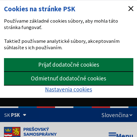
Cookies na stránke PSK
Používame základné cookies súbory, aby mohla táto
stránka fungovať.
Taktiež používame analytické súbory, akceptovaním
súhlasíte s ich používaním.
Prijať dodatočné cookies
Odmietnuť dodatočné cookies
Nastavenia cookies
SK
PSK
Doména psk.sk je oficiálna
Menu