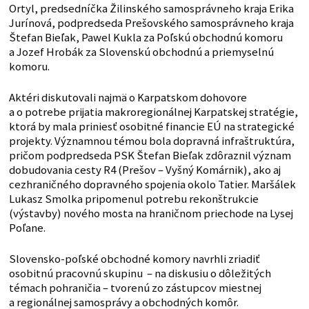
Ortyl, predsedníčka Žilinského samosprávneho kraja Erika
Jurínová, podpredseda Prešovského samosprávneho kraja
Štefan Bieľak, Pawel Kukla za Poľskú obchodnú komoru
a Jozef Hrobák za Slovenskú obchodnú a priemyselnú
komoru.
Aktéri diskutovali najmä o Karpatskom dohovore
a o potrebe prijatia makroregionálnej Karpatskej stratégie,
ktorá by mala priniesť osobitné financie EÚ na strategické
projekty. Významnou témou bola dopravná infraštruktúra,
pričom podpredseda PSK Štefan Bieľak zdôraznil význam
dobudovania cesty R4 (Prešov – Vyšný Komárnik), ako aj
cezhraničného dopravného spojenia okolo Tatier. Maršálek
Lukasz Smolka pripomenul potrebu rekonštrukcie
(výstavby) nového mosta na hraničnom priechode na Lysej
Poľane.
Slovensko-poľské obchodné komory navrhli zriadiť
osobitnú pracovnú skupinu – na diskusiu o dôležitých
témach pohraničia – tvorenú zo zástupcov miestnej
a regionálnej samosprávy a obchodných komôr.