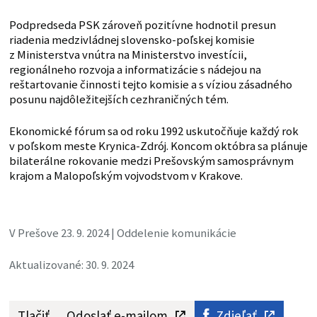
Podpredseda PSK zároveň pozitívne hodnotil presun
riadenia medzivládnej slovensko-poľskej komisie
z Ministerstva vnútra na Ministerstvo investícii,
regionálneho rozvoja a informatizácie s nádejou na
reštartovanie činnosti tejto komisie a s víziou zásadného
posunu najdôležitejších cezhraničných tém.
Ekonomické fórum sa od roku 1992 uskutočňuje každý rok
v poľskom meste Krynica-Zdrój. Koncom októbra sa plánuje
bilaterálne rokovanie medzi Prešovským samosprávnym
krajom a Malopoľským vojvodstvom v Krakove.
V Prešove 23. 9. 2024 | Oddelenie komunikácie
Aktualizované: 30. 9. 2024
Tlačiť
Odoslať e-mailom
Zdieľať