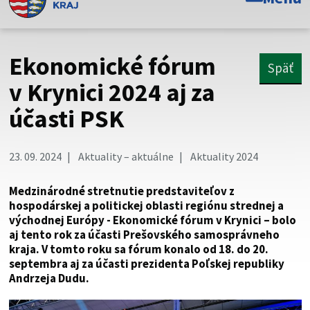
Toto je oficiálna webová stránka Prešovského
samosprávneho kraja. Oficiálne stránky využívajú doménu
psk.sk.
Ekonomické fórum
Späť
Táto stránka je zabezpečená
v Krynici 2024 aj za
účasti PSK
Buďte pozorní a vždy sa uistite, že zdieľate informácie iba
cez zabezpečenú webovú stránku. Zabezpečená stránka
vždy začína https:// pred názvom domény webového sídla.
23. 09. 2024
Aktuality – aktuálne
Aktuality 2024
Medzinárodné stretnutie predstaviteľov z
hospodárskej a politickej oblasti regiónu strednej a
východnej Európy - Ekonomické fórum v Krynici – bolo
aj tento rok za účasti Prešovského samosprávneho
kraja. V tomto roku sa fórum konalo od 18. do 20.
septembra aj za účasti prezidenta Poľskej republiky
Andrzeja Dudu.