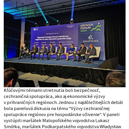
Kľúčovými témami stretnutia boli bezpečnosť,
cezhraničná spolupráca, ako aj ekonomické výzvy
v prihraničných regiónoch. Jednou z najdôležitejších debát
bola panelová diskusia na tému “Výzvy cezhraničnej
spolupráce regiónov pre hospodárske oživenie“. V paneli
vystúpili maršálek Malopoľského vojvodstva Lukasz
Smółka, maršálek Podkarpatského vojvodstva Władysław