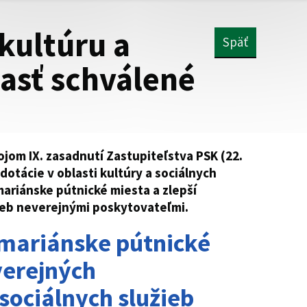
kultúru a
Späť
lasť schválené
vojom IX. zasadnutí Zastupiteľstva PSK (22.
 dotácie v oblasti kultúry a sociálnych
ariánske pútnické miesta a zlepší
ieb neverejnými poskytovateľmi.
a mariánske pútnické
verejných
sociálnych služieb