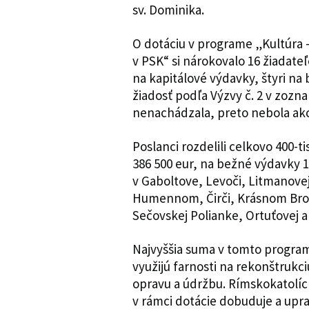
sv. Dominika.
O dotáciu v programe „Kultúra
v PSK“ si nárokovalo 16 žiadate
na kapitálové výdavky, štyri na
žiadosť podľa Výzvy č. 2 v zoz
nenachádzala, preto nebola ak
Poslanci rozdelili celkovo 400-ti
386 500 eur, na bežné výdavky 13
v Gaboltove, Levoči, Litmanove
Humennom, Čirči, Krásnom Brode
Sečovskej Polianke, Ortuťovej 
Najvyššia suma v tomto programe 
využijú farnosti na rekonštrukc
opravu a údržbu. Rímskokatolíck
v rámci dotácie dobuduje a upra