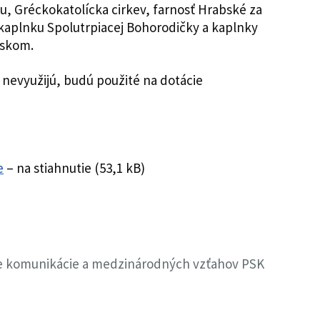
, Gréckokatolícka cirkev, farnosť Hrabské za
 kaplnku Spolutrpiacej Bohorodičky a kaplnky
bskom.
 nevyužijú, budú použité na dotácie
e
– na stiahnutie (53,1 kB)
nie komunikácie a medzinárodných vzťahov PSK