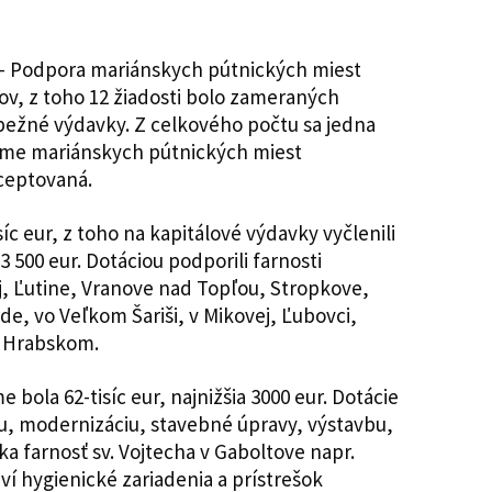
 – Podpora mariánskych pútnických miest
ľov, z toho 12 žiadosti bolo zameraných
 bežné výdavky. Z celkového počtu sa jedna
name mariánskych pútnických miest
ceptovaná.
síc eur, z toho na kapitálové výdavky vyčlenili
 500 eur. Dotáciou podporili farnosti
j, Ľutine, Vranove nad Topľou, Stropkove,
, vo Veľkom Šariši, v Mikovej, Ľubovci,
a Hrabskom.
bola 62-tisíc eur, najnižšia 3000 eur. Dotácie
iu, modernizáciu, stavebné úpravy, výstavbu,
a farnosť sv. Vojtecha v Gaboltove napr.
ví hygienické zariadenia a prístrešok