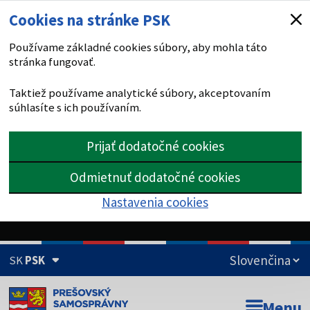
Cookies na stránke PSK
Používame základné cookies súbory, aby mohla táto
stránka fungovať.
Taktiež používame analytické súbory, akceptovaním
súhlasíte s ich používaním.
Prijať dodatočné cookies
Odmietnuť dodatočné cookies
Nastavenia cookies
SK
PSK
Doména psk.sk je oficiálna
Menu