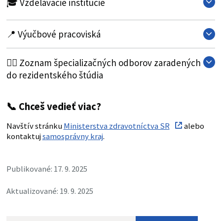
🎓 Vzdelávacie inštitúcie
📍 Výučbové pracoviská
🧑‍⚕️ Zoznam špecializačných odborov zaradených
do rezidentského štúdia
📞
Chceš vedieť viac?
Navštív stránku
Ministerstva zdravotníctva SR
alebo
kontaktuj
samosprávny kraj
.
Publikované: 17. 9. 2025
Aktualizované: 19. 9. 2025