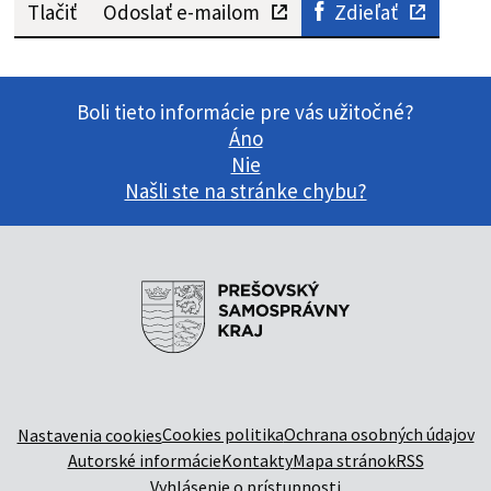
Tlačiť
Odoslať e-mailom
Zdieľať
Boli tieto informácie pre vás užitočné?
Áno
Nie
Našli ste na stránke chybu?
Cookies politika
Ochrana osobných údajov
Nastavenia cookies
Autorské informácie
Kontakty
Mapa stránok
RSS
Vyhlásenie o prístupnosti