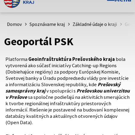
Toto je oficiálna webová stránka Prešovského
samosprávneho kraja. Oficiálne stránky využívajú doménu
psk.sk.
Domov
Spoznávame kraj
Základné údaje o kraji
Geop
Táto stránka je zabezpečená
Geoportál PSK
Buďte pozorní a vždy sa uistite, že zdieľate informácie iba
cez zabezpečenú webovú stránku. Zabezpečená stránka
Platforma
Geoinfraštruktúra Prešovského kraja
bola
vždy začína https:// pred názvom domény webového sídla.
vytvorená ako súčasť iniciatívy Catching-up Regions
(Dobiehajúce regióny) za podpory Európskej Komisie,
Svetovej banky a Úradu podpredsedu vlády pre investície
a informatizáciu Slovenskej republiky, kde
Prešovský
samosprávny kraj
v spolupráci s
Prešovskou univerzitou
v Prešove
sa spoločne podieľajú na aktivitách smerujúcich
k tvorbe regionálnej infraštruktúry priestorových
informácií. Riešenie je postavené na budovaní komplexnej
databázy kvalitných a aktuálnych otvorených údajov
(Open Data).