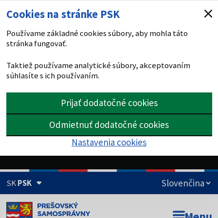
Cookies na stránke PSK
Používame základné cookies súbory, aby mohla táto
stránka fungovať.
Taktiež používame analytické súbory, akceptovaním
súhlasíte s ich používaním.
Prijať dodatočné cookies
Odmietnuť dodatočné cookies
Nastavenia cookies
SK
PSK
Doména psk.sk je oficiálna
Menu