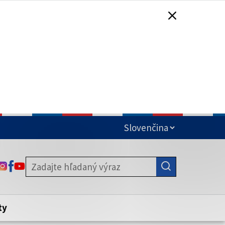
čená
ODKAZ SA OTVORÍ NA NOVEJ KARTE
ODKAZ SA OTVORÍ NA NOVEJ KARTE
ODKAZ SA OTVORÍ NA NOVEJ KARTE
stite, že zdieľate informácie iba cez
nku. Zabezpečená stránka vždy začína
ény webového sídla.
ty