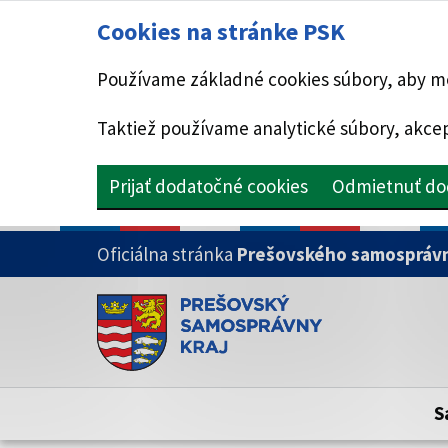
Cookies na stránke PSK
Používame základné cookies súbory, aby mo
Taktiež používame analytické súbory, akcep
Prijať dodatočné cookies
Odmietnuť do
PRESKOČIŤ NA HLAVNÝ OBSAH
Oficiálna stránka
Prešovského samosprávn
Doména psk.sk je oficiálna
Toto je oficiálna webová stránka Prešovsk
Oficiálne stránky využívajú doménu psk.sk.
S