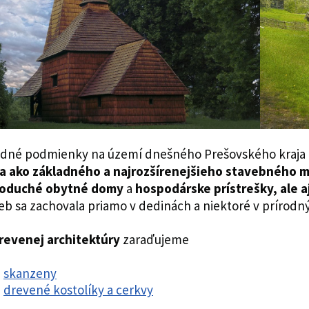
odné podmienky na území dnešného Prešovského kraja u
a ako základného a najrozšírenejšieho stavebného m
oduché obytné domy
a
hospodárske prístrešky, ale 
ieb sa zachovala priamo v dedinách a niektoré v prírod
revenej architektúry
zaraďujeme
skanzeny
drevené kostolíky a cerkvy