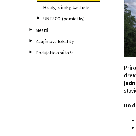
Hrady, zámky, kaštiele
UNESCO (pamiatky)
Mestá
Zaujímavé lokality
Podujatia a súťaže
Prír
drev
jedn
stav
Do d