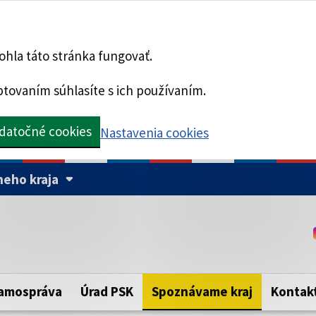
hla táto stránka fungovať.
tovaním súhlasíte s ich používaním.
datočné cookies
Nastavenia cookies
eho kraja
Táto stránka je zabezpe
Buďte pozorní a vždy sa ui
ého samosprávneho kraja.
zabezpečenú webovú strá
https:// pred názvom dom
amospráva
Úrad PSK
Spoznávame kraj
Kontak