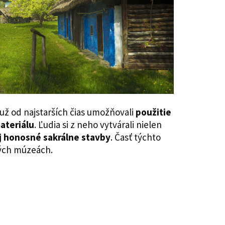
ž od najstarších čias umožňovali
použitie
ateriálu
. Ľudia si z neho vytvárali nielen
aj honosné sakrálne stavby
. Časť týchto
ných múzeách.