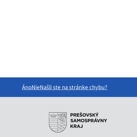
Áno
Nie
Našli ste na stránke chybu?