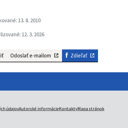
kované: 13. 8. 2010
lizované: 12. 3. 2026
iť
Odoslať e-mailom
Zdieľať
ch údajov
Autorské informácie
Kontakty
Mapa stránok