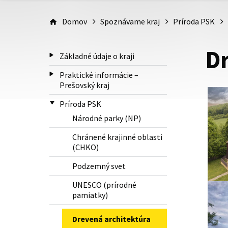
Domov
Spoznávame kraj
Príroda PSK
D
Základné údaje o kraji
Praktické informácie –
Prešovský kraj
Príroda PSK
Národné parky (NP)
Chránené krajinné oblasti
(CHKO)
Podzemný svet
UNESCO (prírodné
pamiatky)
Drevená architektúra