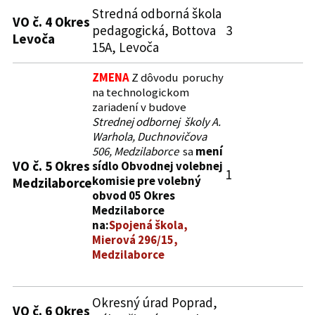
Stredná odborná škola
VO č. 4 Okres
pedagogická, Bottova
3
Levoča
15A, Levoča
ZMENA
Z dôvodu poruchy
na technologickom
zariadení v budove
Strednej odbornej školy A.
Warhola, Duchnovičova
506, Medzilaborce
sa
mení
VO č. 5 Okres
sídlo Obvodnej volebnej
1
komisie pre volebný
Medzilaborce
obvod 05 Okres
Medzilaborce
na:
Spojená škola,
Mierová 296/15,
Medzilaborce
Okresný úrad Poprad,
VO č. 6 Okres