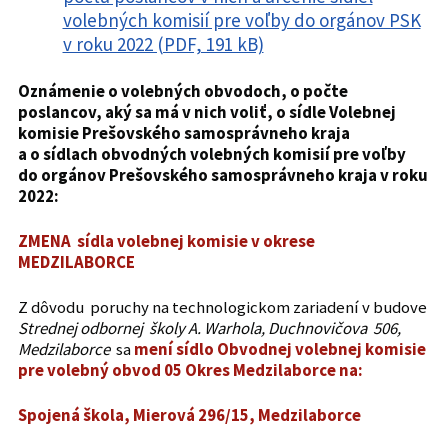
volebných komisií pre voľby do orgánov PSK
v roku 2022 (PDF, 191 kB)
Oznámenie o volebných obvodoch, o počte
poslancov, aký sa má v nich voliť, o sídle Volebnej
komisie Prešovského samosprávneho kraja
a o sídlach obvodných volebných komisií pre voľby
do orgánov Prešovského samosprávneho kraja v roku
2022:
ZMENA sídla volebnej komisie v okrese
MEDZILABORCE
Z dôvodu poruchy na technologickom zariadení v budove
Strednej odbornej školy A. Warhola, Duchnovičova 506,
Medzilaborce
sa
mení sídlo Obvodnej volebnej komisie
pre volebný obvod 05 Okres Medzilaborce na:
Spojená škola, Mierová 296/15, Medzilaborce