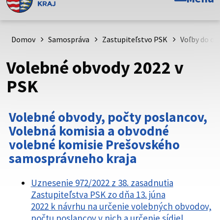
Toto je oficiálna webová stránka Prešovského
samosprávneho kraja. Oficiálne stránky využívajú doménu
psk.sk.
Domov
Samospráva
Zastupiteľstvo PSK
Voľby do o
Táto stránka je zabezpečená
Volebné obvody 2022 v
Buďte pozorní a vždy sa uistite, že zdieľate informácie iba
PSK
cez zabezpečenú webovú stránku. Zabezpečená stránka
vždy začína https:// pred názvom domény webového sídla.
Volebné obvody, počty poslancov,
Volebná komisia a obvodné
volebné komisie Prešovského
samosprávneho kraja
Uznesenie 972/2022 z 38. zasadnutia
Zastupiteľstva PSK zo dňa 13. júna
2022 k návrhu na určenie volebných obvodov,
počtu poslancov v nich a určenie sídiel