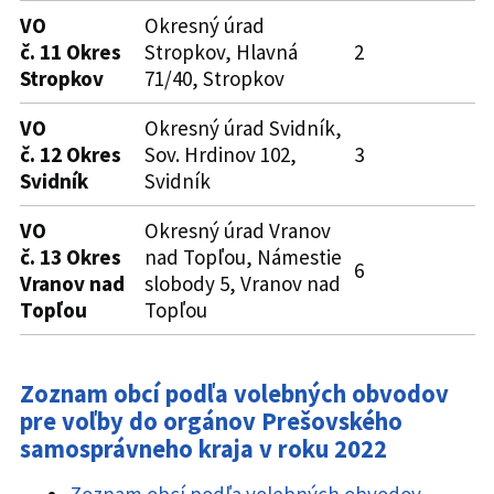
VO
Okresný úrad
č. 11 Okres
Stropkov, Hlavná
2
Stropkov
71/40, Stropkov
VO
Okresný úrad Svidník,
č. 12 Okres
Sov. Hrdinov 102,
3
Svidník
Svidník
VO
Okresný úrad Vranov
č. 13 Okres
nad Topľou, Námestie
6
Vranov nad
slobody 5, Vranov nad
Topľou
Topľou
Zoznam obcí podľa volebných obvodov
pre voľby do orgánov Prešovského
samosprávneho kraja v roku 2022
Zoznam obcí podľa volebných obvodov