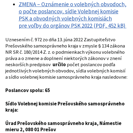
ZMENA – Oznámenie o volebných obvodoch,
o počte poslancov, sídle Volebnej komisie
PSK a obvodných volebných komisiách
pre voľby do orgánov PSK 2022 (PDF, 452 kB)
Uznesením č. 972 zo dňa 13. júna 2022 Zastupiteľstvo
Prešovského samosprávneho kraja v zmysle § 134 zákona
NR SR č. 180/2014 Z. z. o podmienkach výkonu volebného
práva a o zmene a doplnení niektorých zákonov v znení
neskorších predpisov
určilo
počet poslancov podľa
jednotlivých volebných obvodov, sídla volebných komisií
a sídlo volebnej komisie samosprávneho kraja nasledovne:
Poslancov spolu: 65
Sídlo Volebnej komisie Prešovského samosprávneho
kraja:
Úrad Prešovského samosprávneho kraja, Námestie
mieru 2, 080 01 Prešov