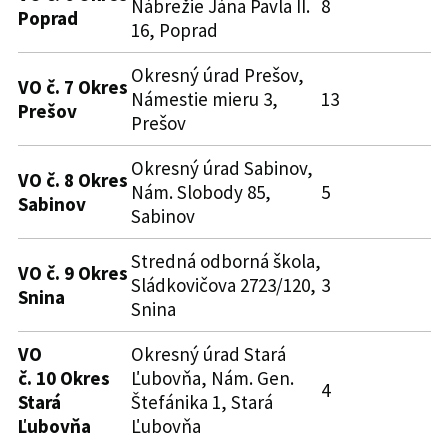
Nábrežie Jána Pavla II.
8
Poprad
16, Poprad
Okresný úrad Prešov,
VO č. 7 Okres
Námestie mieru 3,
13
Prešov
Prešov
Okresný úrad Sabinov,
VO č. 8 Okres
Nám. Slobody 85,
5
Sabinov
Sabinov
Stredná odborná škola,
VO č. 9 Okres
Sládkovičova 2723/120,
3
Snina
Snina
VO
Okresný úrad Stará
č. 10 Okres
Ľubovňa, Nám. Gen.
4
Stará
Štefánika 1, Stará
Ľubovňa
Ľubovňa