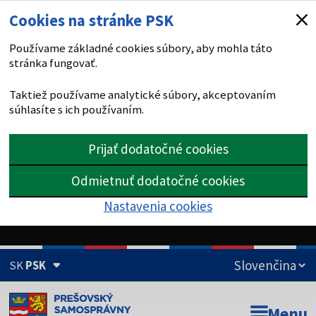
Cookies na stránke PSK
Používame základné cookies súbory, aby mohla táto
stránka fungovať.
Taktiež používame analytické súbory, akceptovaním
súhlasíte s ich používaním.
Prijať dodatočné cookies
Odmietnuť dodatočné cookies
Nastavenia cookies
SK
PSK
Doména psk.sk je oficiálna
Menu