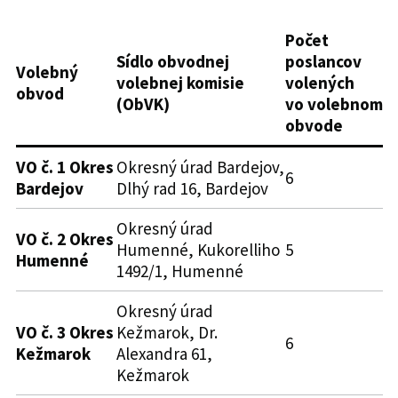
Počet
Sídlo obvodnej
poslancov
Volebný
volebnej komisie
volených
obvod
(ObVK)
vo volebnom
obvode
VO č. 1 Okres
Okresný úrad Bardejov,
6
Bardejov
Dlhý rad 16, Bardejov
Okresný úrad
VO č. 2 Okres
Humenné, Kukorelliho
5
Humenné
1492/1, Humenné
Okresný úrad
VO č. 3 Okres
Kežmarok, Dr.
6
Kežmarok
Alexandra 61,
Kežmarok