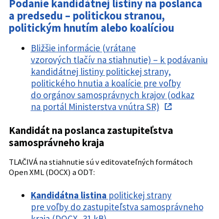
Podanie kandidátnej listiny na poslanca
a predsedu – politickou stranou,
politickým hnutím alebo koalíciou
Bližšie informácie (vrátane
vzorových tlačív na stiahnutie) – k podávaniu
kandidátnej listiny politickej strany,
politického hnutia a koalície pre voľby
do orgánov samosprávnych krajov (odkaz
na portál Ministerstva vnútra SR)
Kandidát na poslanca zastupiteľstva
samosprávneho kraja
TLAČIVÁ na stiahnutie sú v editovateľných formátoch
Open XML (DOCX) a ODT:
Kandidátna listina
politickej strany
pre voľby do zastupiteľstva samosprávneho
kraja (DOCX, 31 kB)