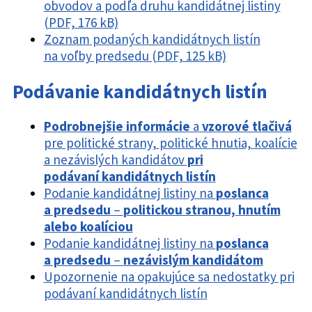
obvodov a podľa druhu kandidátnej listiny
(PDF, 176 kB)
Zoznam podaných kandidátnych listín
na voľby predsedu (PDF, 125 kB)
Podávanie kandidátnych listín
Podrobnejšie informácie
a
vzorové tlačivá
pre politické strany, politické hnutia, koalície
a nezávislých kandidátov
pri
podávaní kandidátnych listín
Podanie kandidátnej listiny na
poslanca
a predsedu
–
politickou stranou, hnutím
alebo koalíciou
Podanie kandidátnej listiny na
poslanca
a predsedu
–
nezávislým kandidátom
Upozornenie na opakujúce sa nedostatky pri
podávaní kandidátnych listín