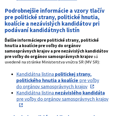
Podrobnejšie informácie a vzory tlačív
pre politické strany, politické hnutia,
koalície a nezávislých kandidátov pri
podávaní kandidátnych listín
Ďalšie informáciepre politické strany, politické
hnutia a koalície pre voľby do orgánov
samosprávnych krajov a pre nezávislých kandidátov
pre voľby do orgánov samosprávnych krajov
sú
uvedené na stránke Ministerstva vnútra SR (MV SR):
Kandidátna listina
politickej strany,
politického hnutia a koalície
pre voľby
do orgánov samosprávnych krajov
Kandidátna listina
nezávislého kandidáta
pre voľby do orgánov samosprávnych krajov