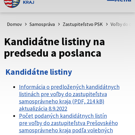
Toto je oficiálna webová stránka Prešovského
samosprávneho kraja. Oficiálne stránky využívajú doménu
psk.sk.
Domov
Samospráva
Zastupiteľstvo PSK
Voľby do o
Táto stránka je zabezpečená
Kandidátne listiny na
Buďte pozorní a vždy sa uistite, že zdieľate informácie iba
predsedu a poslanca
cez zabezpečenú webovú stránku. Zabezpečená stránka
vždy začína https:// pred názvom domény webového sídla.
Kandidátne listiny
Informácia o predložených kandidátnych
listinách pre voľby do zastupiteľstva
samosprávneho kraja (PDF, 214 kB)
aktualizácia 8.9.2022
Počet podaných kandidátnych listín
pre voľby do zastupiteľstva Prešovského
samosprávneho kraja podľa volebných