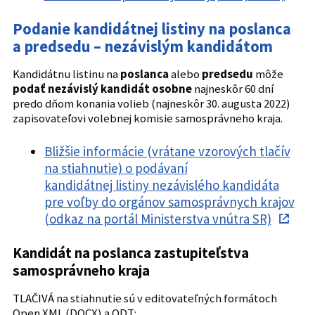
Podanie kandidátnej listiny na poslanca
a predsedu – nezávislým kandidátom
Kandidátnu listinu na
poslanca
alebo
predsedu
môže
podať nezávislý kandidát osobne
najneskôr 60 dní
predo dňom konania volieb (najneskôr 30. augusta 2022)
zapisovateľovi volebnej komisie samosprávneho kraja.
Bližšie informácie (vrátane vzorových tlačív
na stiahnutie) o podávaní
kandidátnej listiny nezávislého kandidáta
pre voľby do orgánov samosprávnych krajov
(odkaz na portál Ministerstva vnútra SR)
Kandidát na poslanca zastupiteľstva
samosprávneho kraja
TLAČIVÁ na stiahnutie sú v editovateľných formátoch
Open XML (DOCX) a ODT: