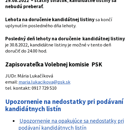
29.08.2022 – štátny sviatok
,
kandidátne listiny sa
nebudú preberať
.
Lehota na doručenie kandidátnej listiny
sa končí
uplynutím posledného dňa lehoty.
Posledný deň lehoty na doručenie kandidátnej listiny
je 30.8.2022, kandidátne listiny je možné v tento deň
doručiť do 24.00 hod.
Z
apisovateľka Volebnej komisie PSK
JUDr. Mária Lukačíková
email:
maria.lukacikova@psk.sk
tel. kontakt: 0917 729 510
Upozornenie na nedostatky pri podávaní
kandidátnych listín
Upozornenie na opakujúce sa nedostatky pri
podávaní kandidátnych listín