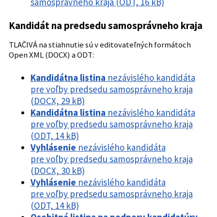
samosprávneho kraja (ODT, 16 kB)
Kandidát na predsedu samosprávneho kraja
TLAČIVÁ na stiahnutie sú v editovateľných formátoch
Open XML (DOCX) a ODT:
Kandidátna listina
nezávislého kandidáta
pre voľby predsedu samosprávneho kraja
(DOCX, 29 kB)
Kandidátna listina
nezávislého kandidáta
pre voľby predsedu samosprávneho kraja
(ODT, 14 kB)
Vyhlásenie
nezávislého kandidáta
pre voľby predsedu samosprávneho kraja
(DOCX, 30 kB)
Vyhlásenie
nezávislého kandidáta
pre voľby predsedu samosprávneho kraja
(ODT, 14 kB)
Osobitná listina na podporu kandidatúry