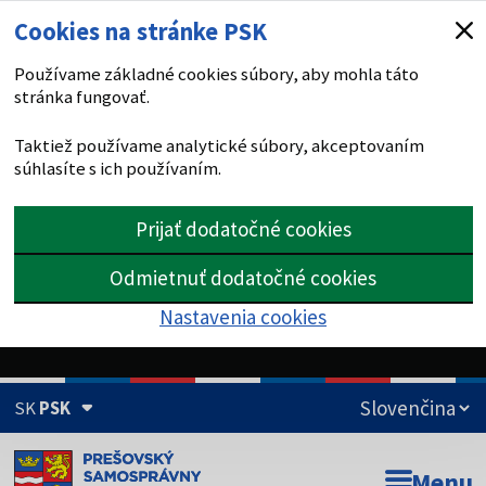
Cookies na stránke PSK
Používame základné cookies súbory, aby mohla táto
stránka fungovať.
Taktiež používame analytické súbory, akceptovaním
súhlasíte s ich používaním.
Prijať dodatočné cookies
Odmietnuť dodatočné cookies
Nastavenia cookies
SK
PSK
Doména psk.sk je oficiálna
Menu