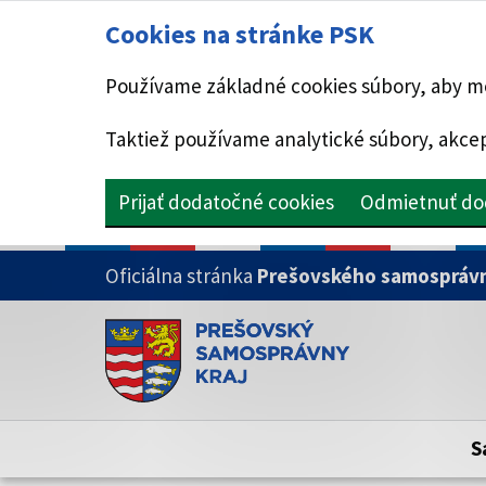
Cookies na stránke PSK
Používame základné cookies súbory, aby mo
Taktiež používame analytické súbory, akcep
Prijať dodatočné cookies
Odmietnuť do
PRESKOČIŤ NA HLAVNÝ OBSAH
Oficiálna stránka
Prešovského samosprávn
Doména psk.sk je oficiálna
Toto je oficiálna webová stránka Prešovsk
Oficiálne stránky využívajú doménu psk.sk.
S