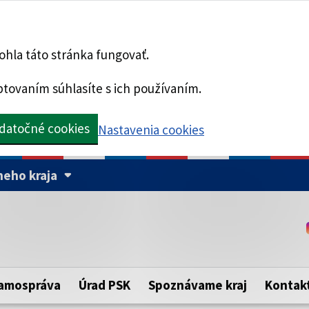
hla táto stránka fungovať.
tovaním súhlasíte s ich používaním.
datočné cookies
Nastavenia cookies
eho kraja
Táto stránka je zabezpe
Buďte pozorní a vždy sa ui
ého samosprávneho kraja.
zabezpečenú webovú strá
https:// pred názvom dom
amospráva
Úrad PSK
Spoznávame kraj
Kontak