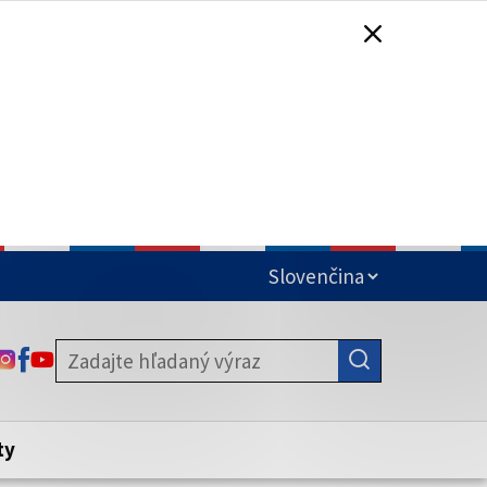
čená
ODKAZ SA OTVORÍ NA NOVEJ KARTE
ODKAZ SA OTVORÍ NA NOVEJ KARTE
ODKAZ SA OTVORÍ NA NOVEJ KARTE
stite, že zdieľate informácie iba cez
nku. Zabezpečená stránka vždy začína
ény webového sídla.
ty