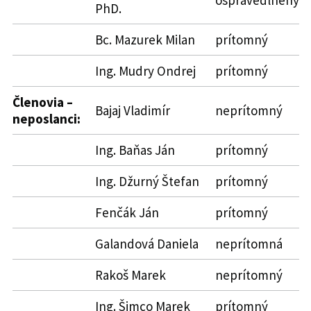
PhD.
Bc. Mazurek Milan
prítomný
Ing. Mudry Ondrej
prítomný
Členovia –
Bajaj Vladimír
neprítomný
neposlanci:
Ing. Baňas Ján
prítomný
Ing. Džurný Štefan
prítomný
Fenčák Ján
prítomný
Galandová Daniela
neprítomná
Rakoš Marek
neprítomný
Ing. Šimco Marek
prítomný