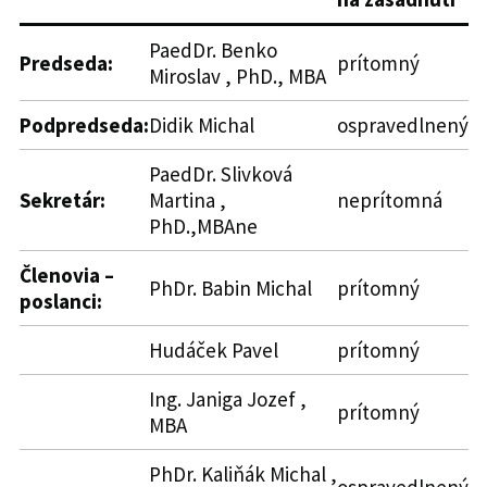
PaedDr. Benko
Predseda:
prítomný
Miroslav , PhD., MBA
Podpredseda:
Didik Michal
ospravedlnený
PaedDr. Slivková
Sekretár:
Martina ,
neprítomná
PhD.,MBAne
Členovia –
PhDr. Babin Michal
prítomný
poslanci:
Hudáček Pavel
prítomný
Ing. Janiga Jozef ,
prítomný
MBA
PhDr. Kaliňák Michal ,
ospravedlnený