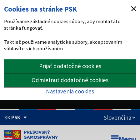
Cookies na stránke PSK
Používame základné cookies súbory, aby mohla táto
stránka fungovať.
Taktiež používame analytické súbory, akceptovaním
súhlasíte s ich používaním.
Prijať dodatočné cookies
Odmietnuť dodatočné cookies
Nastavenia cookies
SK
PSK
Doména psk.sk je oficiálna
Menu