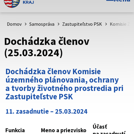
Toto je oficiálna webová stránka Prešovského
samosprávneho kraja. Oficiálne stránky využívajú doménu
psk.sk.
Domov
Samospráva
Zastupiteľstvo PSK
Komisie Zas
Táto stránka je zabezpečená
Dochádzka členov
Buďte pozorní a vždy sa uistite, že zdieľate informácie iba
(25.03.2024)
cez zabezpečenú webovú stránku. Zabezpečená stránka
vždy začína https:// pred názvom domény webového sídla.
Dochádzka členov Komisie
územného plánovania, ochrany
a tvorby životného prostredia pri
Zastupiteľstve PSK
11. zasadnutie – 25.03.2024
Účasť
Funkcia
Meno a priezvisko
na zasadnutí