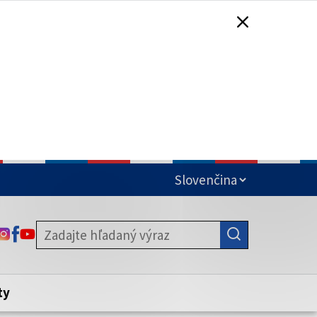
čená
ODKAZ SA OTVORÍ NA NOVEJ KARTE
ODKAZ SA OTVORÍ NA NOVEJ KARTE
ODKAZ SA OTVORÍ NA NOVEJ KARTE
stite, že zdieľate informácie iba cez
nku. Zabezpečená stránka vždy začína
ény webového sídla.
ty