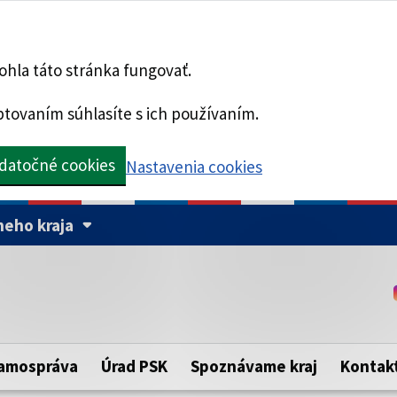
hla táto stránka fungovať.
tovaním súhlasíte s ich používaním.
datočné cookies
Nastavenia cookies
eho kraja
Táto stránka je zabezpe
Buďte pozorní a vždy sa ui
ého samosprávneho kraja.
zabezpečenú webovú strá
https:// pred názvom dom
amospráva
Úrad PSK
Spoznávame kraj
Kontak