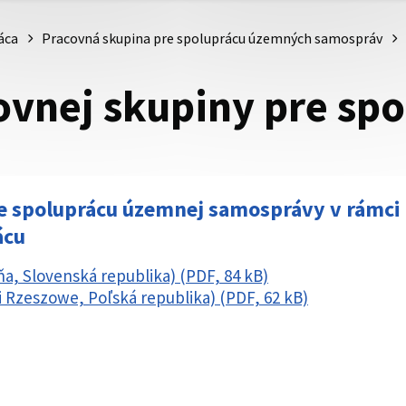
áca
Pracovná skupina pre spoluprácu územných samospráv
ovnej skupiny pre sp
e spoluprácu územnej samosprávy v rámci
ácu
vňa, Slovenská republika) (PDF, 84 kB)
ri Rzeszowe, Poľská republika) (PDF, 62 kB)