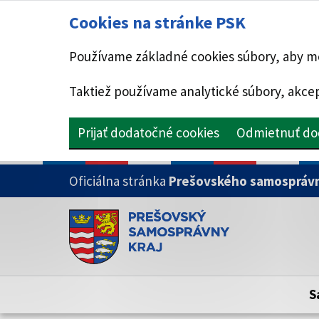
Cookies na stránke PSK
Používame základné cookies súbory, aby mo
Taktiež používame analytické súbory, akcep
Prijať dodatočné cookies
Odmietnuť do
PRESKOČIŤ NA HLAVNÝ OBSAH
Oficiálna stránka
Prešovského samosprávn
Doména psk.sk je oficiálna
Toto je oficiálna webová stránka Prešovsk
Oficiálne stránky využívajú doménu psk.sk.
S