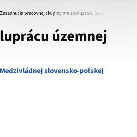
Zasadnutia pracovnej skupiny pre spoluprácu územnej samospráv
oluprácu územnej
 Medzivládnej slovensko-poľskej