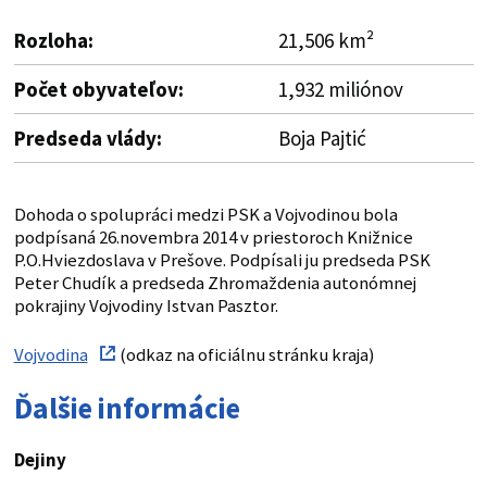
Rozloha:
21,506 km²
Počet obyvateľov:
1,932 miliónov
Predseda vlády
:
Boja Pajtić
Dohoda o spolupráci medzi PSK a Vojvodinou bola
podpísaná 26.novembra 2014 v priestoroch Knižnice
P.O.Hviezdoslava v Prešove. Podpísali ju predseda PSK
Peter Chudík a predseda Zhromaždenia autonómnej
pokrajiny Vojvodiny Istvan Pasztor.
Vojvodina
(odkaz na oficiálnu stránku kraja)
Ďalšie informácie
Dejiny