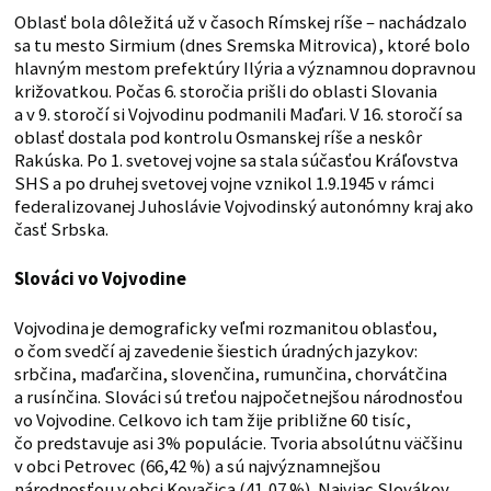
Oblasť bola dôležitá už v časoch Rímskej ríše – nachádzalo
sa tu mesto Sirmium (dnes Sremska Mitrovica), ktoré bolo
hlavným mestom prefektúry Ilýria a významnou dopravnou
križovatkou. Počas 6. storočia prišli do oblasti Slovania
a v 9. storočí si Vojvodinu podmanili Maďari. V 16. storočí sa
oblasť dostala pod kontrolu Osmanskej ríše a neskôr
Rakúska. Po 1. svetovej vojne sa stala súčasťou Kráľovstva
SHS a po druhej svetovej vojne vznikol 1.9.1945 v rámci
federalizovanej Juhoslávie Vojvodinský autonómny kraj ako
časť Srbska.
Slováci vo Vojvodine
Vojvodina je demograficky veľmi rozmanitou oblasťou,
o čom svedčí aj zavedenie šiestich úradných jazykov:
srbčina, maďarčina, slovenčina, rumunčina, chorvátčina
a rusínčina. Slováci sú treťou najpočetnejšou národnosťou
vo Vojvodine. Celkovo ich tam žije približne 60 tisíc,
čo predstavuje asi 3% populácie. Tvoria absolútnu väčšinu
v obci Petrovec (66,42 %) a sú najvýznamnejšou
národnosťou v obci Kovačica (41,07 %). Najviac Slovákov