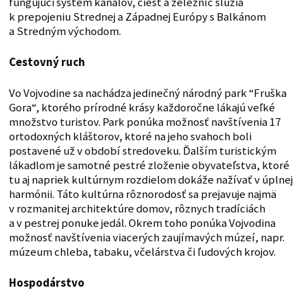
fungujúci systém kanálov, ciest a železníc slúžia
k prepojeniu Strednej a Západnej Európy s Balkánom
a Stredným východom.
Cestovný ruch
Vo Vojvodine sa nachádza jedinečný národný park “Fruška
Gora“, ktorého prírodné krásy každoročne lákajú veľké
množstvo turistov. Park ponúka možnosť navštívenia 17
ortodoxných kláštorov, ktoré na jeho svahoch boli
postavené už v období stredoveku. Ďalším turistickým
lákadlom je samotné pestré zloženie obyvateľstva, ktoré
tu aj napriek kultúrnym rozdielom dokáže nažívať v úplnej
harmónii. Táto kultúrna rôznorodosť sa prejavuje najmä
v rozmanitej architektúre domov, rôznych tradíciách
a v pestrej ponuke jedál. Okrem toho ponúka Vojvodina
možnosť navštívenia viacerých zaujímavých múzeí, napr.
múzeum chleba, tabaku, včelárstva či ľudových krojov.
Hospodárstvo