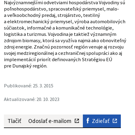
Najvýznamnejšími odvetviami hospodárstva Vojvodiny sú
poľnohospodárstvo, spracovateľský priemysel, malo-
a veľkoobchodný predaj, strojárstvo, textilný
a elektromechanický priemysel, výroba automobilových
súčiastok, informačné a komunikačné technológie,
logistika a turizmus. Vojvodina je taktiež významným
zdrojom biomasy, ktorá sa využíva najmä ako obnoviteľný
zdroj energie. Značnú pozornosť región venuje aj rozvoju
svojej medziregionálnej a cezhraničnej spolupráci ako aj
implementácií priorít definovaných Stratégiou EÚ
pre Dunajský región.
Publikované: 25. 3. 2015
Aktualizované: 20. 10. 2023
Tlačiť
Odoslať e-mailom
Zdieľať