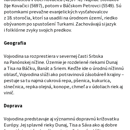
žije Kovačici (5697), potom v Báčskom Petrovci (5549). Sú
potomkami prevažne evanjelických vysťahovalcov
z 18. storočia, ktorí sa usadili na úrodnom území, riedko
obývanom po spustošení Turkami. Zachovávajú si jazyk
i folklórne zvyky svojich predkov.
Geografia
Vojvodina sa rozprestiera v severnej časti Srbska
na Panónskej nížine. Územie je rozdelené riekami Dunaj
a Tisa na Báčku, Banát a Sriem. Keďže ide o úrodnú nížinnú
oblasť, Vojvodina slúži ako potravinová zásobáreň krajiny –
pestuje sa tu najmä cukrová repa, pšenica, kukurica,
slnečnica, repka olejná, konope, chmeľ a v údoliach riek aj
vinič.
Doprava
Vojvodina predstavuje aj významnú dopravnú križovatku
Európy. Jej splavné rieky Dunaj, Tisa a Sáva ako aj dobre