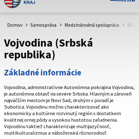
Toto je oficiálna webová stránka Prešovského
samosprávneho kraja. Oficiálne stránky využívajú doménu
psk.sk.
Domov
Samospráva
Medzinárodná spolupráca
Bilat
Táto stránka je zabezpečená
Vojvodina (Srbská
Buďte pozorní a vždy sa uistite, že zdieľate informácie iba
republika)
cez zabezpečenú webovú stránku. Zabezpečená stránka
vždy začína https:// pred názvom domény webového sídla.
Základné informácie
Vojvodina, administratívne Autonómna pokrajina Vojvodina,
je autonómna oblasť na severe Srbska. Hlavným a zároveň
najväčším mestom je Novi Sad, druhým v poradí je
Subotica. Vojvodinu možno charakterizovať ako
ekonomicky a kultúrne rozvinutý región s dostatkom
kvalitnej ornej pôdy a vysokou hustotou zaľudnenia.
Vojvodinu taktiež charakterizuje multijazyčnosť,
multikulturalizmus a náboženská rôznorodosť.