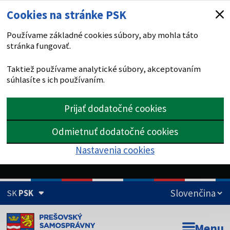
Cookies na stránke PSK
Používame základné cookies súbory, aby mohla táto
stránka fungovať.
Taktiež používame analytické súbory, akceptovaním
súhlasíte s ich používaním.
Prijať dodatočné cookies
Odmietnuť dodatočné cookies
Nastavenia cookies
SK
PSK
Doména psk.sk je oficiálna
Menu