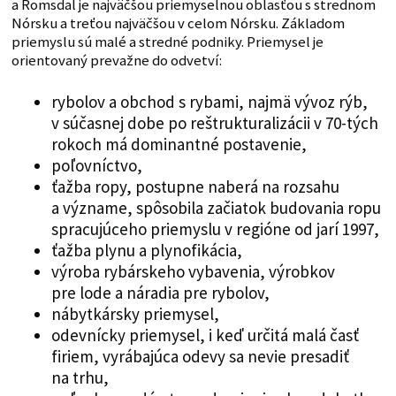
a Romsdal je najväčšou priemyselnou oblasťou s strednom
Nórsku a treťou najväčšou v celom Nórsku. Základom
priemyslu sú malé a stredné podniky. Priemysel je
orientovaný prevažne do odvetví:
rybolov a obchod s rybami, najmä vývoz rýb,
v súčasnej dobe po reštrukturalizácii v 70-tých
rokoch má dominantné postavenie,
poľovníctvo,
ťažba ropy, postupne naberá na rozsahu
a význame, spôsobila začiatok budovania ropu
spracujúceho priemyslu v regióne od jarí 1997,
ťažba plynu a plynofikácia,
výroba rybárskeho vybavenia, výrobkov
pre lode a náradia pre rybolov,
nábytkársky priemysel,
odevnícky priemysel, i keď určitá malá časť
firiem, vyrábajúca odevy sa nevie presadiť
na trhu,