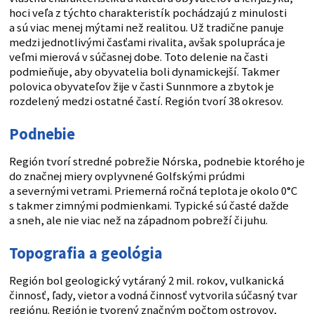
hoci veľa z týchto charakteristík pochádzajú z minulosti
a sú viac menej mýtami než realitou. Už tradične panuje
medzi jednotlivými časťami rivalita, avšak spolupráca je
veľmi mierová v súčasnej dobe. Toto delenie na časti
podmieňuje, aby obyvatelia boli dynamickejší. Takmer
polovica obyvateľov žije v časti Sunnmore a zbytok je
rozdelený medzi ostatné častí. Región tvorí 38 okresov.
Podnebie
Región tvorí stredné pobrežie Nórska, podnebie ktorého je
do značnej miery ovplyvnené Golfskými prúdmi
a severnými vetrami. Priemerná ročná teplota je okolo 0°C
s takmer zimnými podmienkami. Typické sú časté dažde
a sneh, ale nie viac než na západnom pobreží či juhu.
Topografia a geológia
Región bol geologický vytáraný 2 mil. rokov, vulkanická
činnosť, ľady, vietor a vodná činnosť vytvorila súčasný tvar
regiónu. Región je tvorený značným počtom ostrovov,