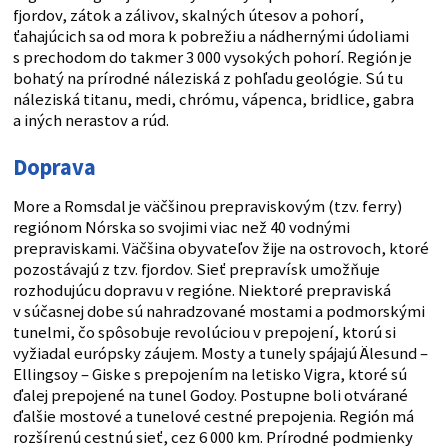
fjordov, zátok a zálivov, skalných útesov a pohorí,
ťahajúcich sa od mora k pobrežiu a nádhernými údoliami
s prechodom do takmer 3 000 vysokých pohorí. Región je
bohatý na prírodné náleziská z pohľadu geológie. Sú tu
náleziská titanu, medi, chrómu, vápenca, bridlice, gabra
a iných nerastov a rúd.
Doprava
More a Romsdal je väčšinou prepraviskovým (tzv. ferry)
regiónom Nórska so svojimi viac než 40 vodnými
prepraviskami. Väčšina obyvateľov žije na ostrovoch, ktoré
pozostávajú z tzv. fjordov. Sieť prepravísk umožňuje
rozhodujúcu dopravu v regióne. Niektoré prepraviská
v súčasnej dobe sú nahradzované mostami a podmorskými
tunelmi, čo spôsobuje revolúciou v prepojení, ktorú si
vyžiadal európsky záujem. Mosty a tunely spájajú Älesund –
Ellingsoy – Giske s prepojením na letisko Vigra, ktoré sú
ďalej prepojené na tunel Godoy. Postupne boli otvárané
ďalšie mostové a tunelové cestné prepojenia. Región má
rozšírenú cestnú sieť, cez 6 000 km. Prírodné podmienky