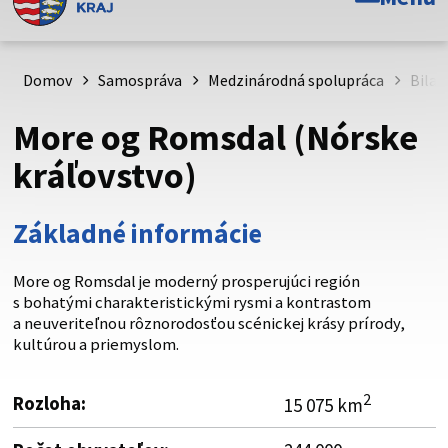
Toto je oficiálna webová stránka Prešovského
samosprávneho kraja. Oficiálne stránky využívajú doménu
psk.sk.
Domov
Samospráva
Medzinárodná spolupráca
Bilat
Táto stránka je zabezpečená
More og Romsdal (Nórske
Buďte pozorní a vždy sa uistite, že zdieľate informácie iba
kráľovstvo)
cez zabezpečenú webovú stránku. Zabezpečená stránka
vždy začína https:// pred názvom domény webového sídla.
Základné informácie
More og Romsdal je moderný prosperujúci región
s bohatými charakteristickými rysmi a kontrastom
a neuveriteľnou rôznorodosťou scénickej krásy prírody,
kultúrou a priemyslom.
2
Rozloha:
15 075 km