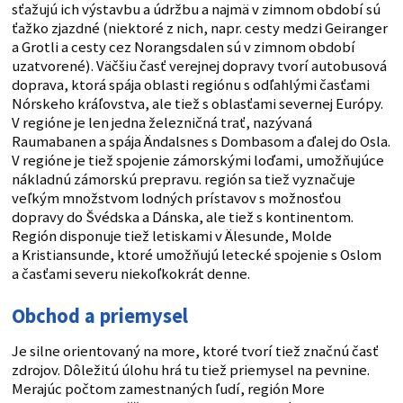
sťažujú ich výstavbu a údržbu a najmä v zimnom období sú
ťažko zjazdné (niektoré z nich, napr. cesty medzi Geiranger
a Grotli a cesty cez Norangsdalen sú v zimnom období
uzatvorené). Väčšiu časť verejnej dopravy tvorí autobusová
doprava, ktorá spája oblasti regiónu s odľahlými časťami
Nórskeho kráľovstva, ale tiež s oblasťami severnej Európy.
V regióne je len jedna železničná trať, nazývaná
Raumabanen a spája Ändalsnes s Dombasom a ďalej do Osla.
V regióne je tiež spojenie zámorskými loďami, umožňujúce
nákladnú zámorskú prepravu. región sa tiež vyznačuje
veľkým množstvom lodných prístavov s možnosťou
dopravy do Švédska a Dánska, ale tiež s kontinentom.
Región disponuje tiež letiskami v Älesunde, Molde
a Kristiansunde, ktoré umožňujú letecké spojenie s Oslom
a časťami severu niekoľkokrát denne.
Obchod a priemysel
Je silne orientovaný na more, ktoré tvorí tiež značnú časť
zdrojov. Dôležitú úlohu hrá tu tiež priemysel na pevnine.
Merajúc počtom zamestnaných ľudí, región More