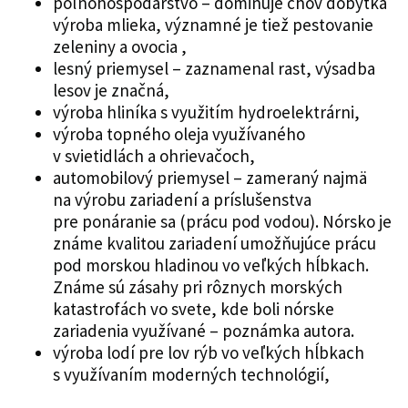
poľnohospodárstvo – dominuje chov dobytka
výroba mlieka, významné je tiež pestovanie
zeleniny a ovocia ,
lesný priemysel – zaznamenal rast, výsadba
lesov je značná,
výroba hliníka s využitím hydroelektrárni,
výroba topného oleja využívaného
v svietidlách a ohrievačoch,
automobilový priemysel – zameraný najmä
na výrobu zariadení a príslušenstva
pre ponáranie sa (prácu pod vodou). Nórsko je
známe kvalitou zariadení umožňujúce prácu
pod morskou hladinou vo veľkých hĺbkach.
Známe sú zásahy pri rôznych morských
katastrofách vo svete, kde boli nórske
zariadenia využívané – poznámka autora.
výroba lodí pre lov rýb vo veľkých hĺbkach
s využívaním moderných technológií,