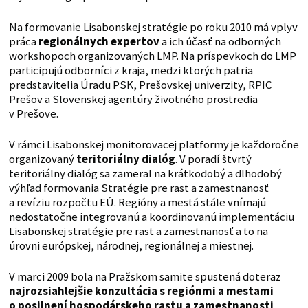
Na formovanie Lisabonskej stratégie po roku 2010 má vplyv
práca
regionálnych expertov
a ich účasť na odborných
workshopoch organizovaných LMP. Na príspevkoch do LMP
participujú odborníci z kraja, medzi ktorých patria
predstavitelia Úradu PSK, Prešovskej univerzity, RPIC
Prešov a Slovenskej agentúry životného prostredia
v Prešove.
V rámci Lisabonskej monitorovacej platformy je každoročne
organizovaný
teritoriálny dialóg
. V poradí štvrtý
teritoriálny dialóg sa zameral na krátkodobý a dlhodobý
výhľad formovania Stratégie pre rast a zamestnanosť
a revíziu rozpočtu EÚ. Regióny a mestá stále vnímajú
nedostatočne integrovanú a koordinovanú implementáciu
Lisabonskej stratégie pre rast a zamestnanosť a to na
úrovni európskej, národnej, regionálnej a miestnej.
V marci 2009 bola na Pražskom samite spustená doteraz
najrozsiahlejšie konzultácia s regiónmi a mestami
o posilnení hospodárskeho rastu a zamestnanosti
.