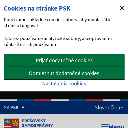
Cookies na stránke PSK
Používame základné cookies súbory, aby mohla táto
stránka fungovať.
Taktiež používame analytické súbory, akceptovaním
súhlasíte s ich používaním.
Prijať dodatočné cookies
Odmietnuť dodatočné cookies
Nastavenia cookies
SK
PSK
Doména psk.sk je oficiálna
Menu