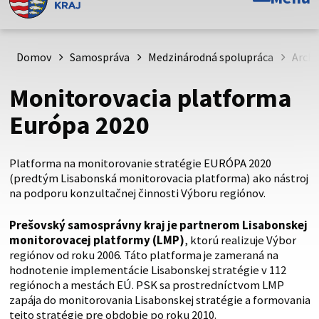
Toto je oficiálna webová stránka Prešovského
samosprávneho kraja. Oficiálne stránky využívajú doménu
psk.sk.
Domov
Samospráva
Medzinárodná spolupráca
Archí
Táto stránka je zabezpečená
Monitorovacia platforma
Buďte pozorní a vždy sa uistite, že zdieľate informácie iba
Európa 2020
cez zabezpečenú webovú stránku. Zabezpečená stránka
vždy začína https:// pred názvom domény webového sídla.
Platforma na monitorovanie stratégie EURÓPA 2020
(predtým Lisabonská monitorovacia platforma) ako nástroj
na podporu konzultačnej činnosti Výboru regiónov.
Prešovský samosprávny kraj je partnerom Lisabonskej
monitorovacej platformy (LMP)
, ktorú realizuje Výbor
regiónov od roku 2006. Táto platforma je zameraná na
hodnotenie implementácie Lisabonskej stratégie v 112
regiónoch a mestách EÚ. PSK sa prostredníctvom LMP
zapája do monitorovania Lisabonskej stratégie a formovania
tejto stratégie pre obdobie po roku 2010.