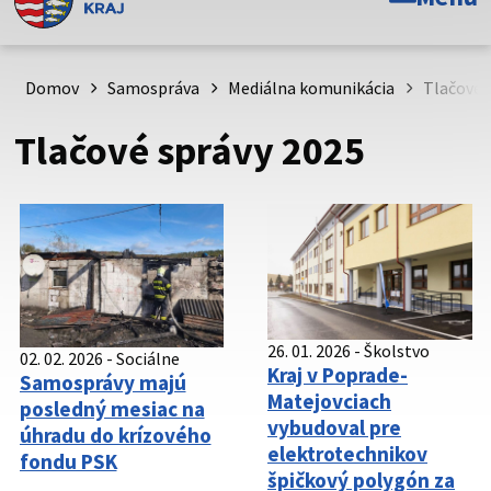
Toto je oficiálna webová stránka Prešovského
samosprávneho kraja. Oficiálne stránky využívajú doménu
psk.sk.
Domov
Samospráva
Mediálna komunikácia
Tlačové 
Táto stránka je zabezpečená
Tlačové správy 2025
Buďte pozorní a vždy sa uistite, že zdieľate informácie iba
cez zabezpečenú webovú stránku. Zabezpečená stránka
vždy začína https:// pred názvom domény webového sídla.
26. 01. 2026
-
Školstvo
02. 02. 2026
-
Sociálne
Kraj v Poprade-
Samosprávy majú
Matejovciach
posledný mesiac na
vybudoval pre
úhradu do krízového
elektrotechnikov
fondu PSK
špičkový polygón za