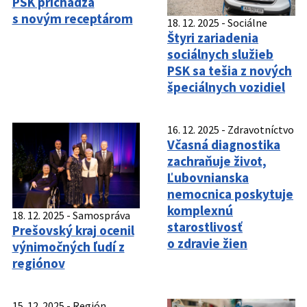
PSK prichádza
s novým receptárom
18. 12. 2025
-
Sociálne
Štyri zariadenia
sociálnych služieb
PSK sa tešia z nových
špeciálnych vozidiel
16. 12. 2025
-
Zdravotníctvo
18. 12. 2025
-
Samospráva
Včasná diagnostika
Prešovský kraj ocenil
zachraňuje život,
výnimočných ľudí z
Ľubovnianska
regiónov
nemocnica poskytuje
komplexnú