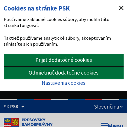
Cookies na stránke PSK
Používame základné cookies súbory, aby mohla táto
stránka fungovať.
Taktiež používame analytické súbory, akceptovaním
súhlasíte s ich používaním.
Prijať dodatočné cookies
Odmietnuť dodatočné cookies
Nastavenia cookies
SK
PSK
Doména psk.sk je oficiálna
Menu