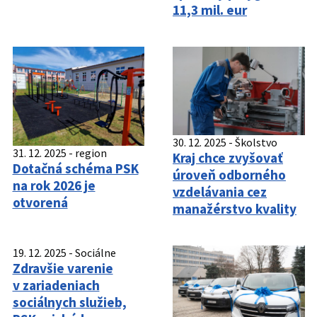
11,3 mil. eur
30. 12. 2025
-
Školstvo
31. 12. 2025
-
region
Kraj chce zvyšovať
Dotačná schéma PSK
úroveň odborného
na rok 2026 je
vzdelávania cez
otvorená
manažérstvo kvality
19. 12. 2025
-
Sociálne
Zdravšie varenie
v zariadeniach
sociálnych služieb,