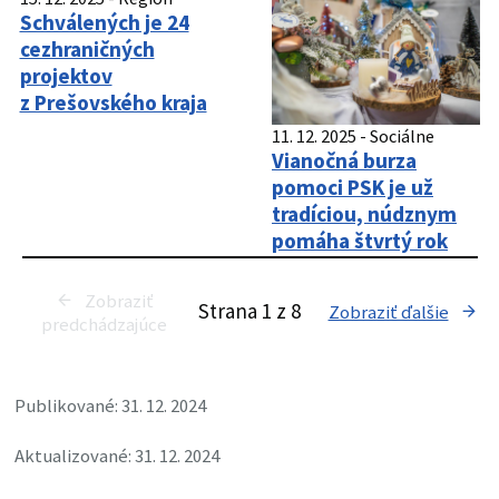
starostlivosť
o zdravie žien
15. 12. 2025
-
Región
Schválených je 24
cezhraničných
projektov
z Prešovského kraja
11. 12. 2025
-
Sociálne
Vianočná burza
pomoci PSK je už
tradíciou, núdznym
pomáha štvrtý rok
Zobraziť
Strana
1
z
8
Zobraziť ďalšie
predchádzajúce