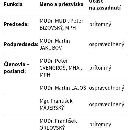
Účasť
Funkcia
Meno a priezvisko
na zasadnutí
MUDr. MUDr. Peter
Predseda:
prítomný
BIZOVSKÝ, MPH
MUDr. Martin
Podpredseda:
ospravedlnený
JAKUBOV
MUDr. Peter
Členovia –
CVENGROŠ, MHA.,
prítomný
poslanci:
MPH
MUDr. Martin LAJOŠ
ospravedlnený
Mgr. František
ospravedlnený
MAJERSKÝ
MUDr. František
prítomný
ORLOVSKÝ