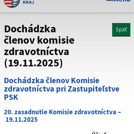
Toto je oficiálna webová stránka Prešovského
samosprávneho kraja. Oficiálne stránky využívajú doménu
psk.sk.
Dochádzka
Späť
Táto stránka je zabezpečená
členov komisie
zdravotníctva
Buďte pozorní a vždy sa uistite, že zdieľate informácie iba
cez zabezpečenú webovú stránku. Zabezpečená stránka
(19.11.2025)
vždy začína https:// pred názvom domény webového sídla.
Dochádzka členov Komisie
zdravotníctva pri Zastupiteľstve
PSK
20. zasadnutie Komisie zdravotníctva –
19.11.2025