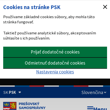
Cookies na stránke PSK
Používame základné cookies súbory, aby mohla táto
stránka fungovať.
Taktiež používame analytické súbory, akceptovaním
súhlasíte s ich používaním.
Prijať dodatočné cookies
Odmietnuť dodatočné cookies
Nastavenia cookies
SK
PSK
Doména psk.sk je oficiálna
Menu