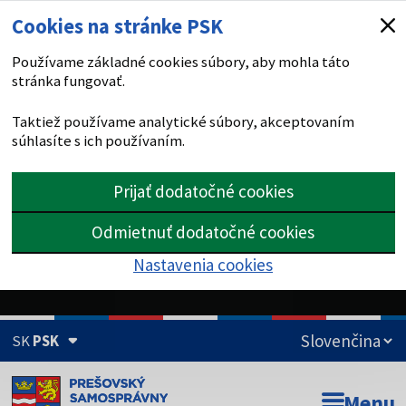
Cookies na stránke PSK
Používame základné cookies súbory, aby mohla táto
stránka fungovať.
Taktiež používame analytické súbory, akceptovaním
súhlasíte s ich používaním.
Prijať dodatočné cookies
Odmietnuť dodatočné cookies
Nastavenia cookies
SK
PSK
Doména psk.sk je oficiálna
Menu