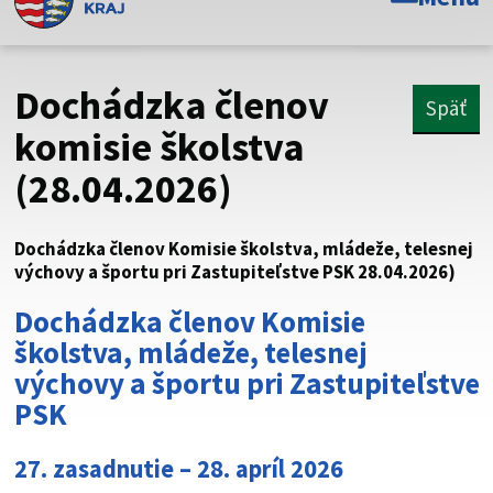
Toto je oficiálna webová stránka Prešovského
samosprávneho kraja. Oficiálne stránky využívajú doménu
psk.sk.
Dochádzka členov
Späť
Táto stránka je zabezpečená
komisie školstva
(28.04.2026)
Buďte pozorní a vždy sa uistite, že zdieľate informácie iba
cez zabezpečenú webovú stránku. Zabezpečená stránka
vždy začína https:// pred názvom domény webového sídla.
Dochádzka členov Komisie školstva, mládeže, telesnej
výchovy a športu pri Zastupiteľstve PSK 28.04.2026)
Dochádzka členov
Komisie
školstva, mládeže, telesnej
výchovy a športu
pri Zastupiteľstve
PSK
27. zasadnutie – 28. apríl 2026