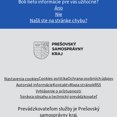
Boli tieto informácie pre vás užitočné?
Áno
Nie
Našli ste na stránke chybu?
Cookies politika
Ochrana osobných údajov
Nastavenia cookies
Autorské informácie
Kontakty
Mapa stránok
RSS
Vyhlásenie o prístupnosti
Správca obsahu a technický prevádzkovateľ
Prevádzkovateľom služby je Prešovský
samosprávny kraj.