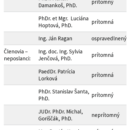
prítomný
Damankoš, PhD.
PhDr. et Mgr. Luciána
prítomná
Hoptová, PhD.
Ing. Ján Ragan
ospravedlnený
Členovia –
Ing. doc. Ing. Sylvia
prítomná
neposlanci:
Jenčová, PhD.
PaedDr. Patrícia
prítomná
Lorková
PhDr. Stanislav Šanta,
prítomný
PhD.
JUDr. PhDr. Michal,
neprítomný
Goriščák, PhD.