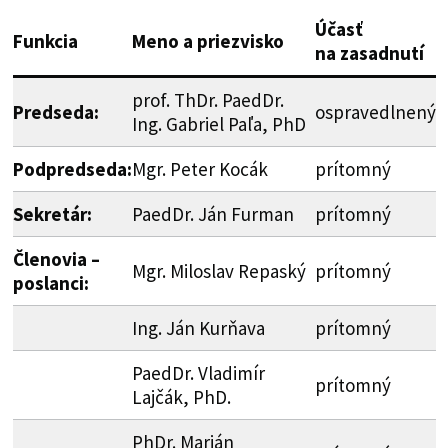
Účasť
Funkcia
Meno a priezvisko
na zasadnutí
prof. ThDr. PaedDr.
Predseda:
ospravedlnený
Ing. Gabriel Paľa, PhD
Podpredseda:
Mgr. Peter Kocák
prítomný
Sekretár:
PaedDr. Ján Furman
prítomný
Členovia –
Mgr. Miloslav Repaský
prítomný
poslanci:
Ing. Ján Kurňava
prítomný
PaedDr. Vladimír
prítomný
Lajčák, PhD.
PhDr. Marián