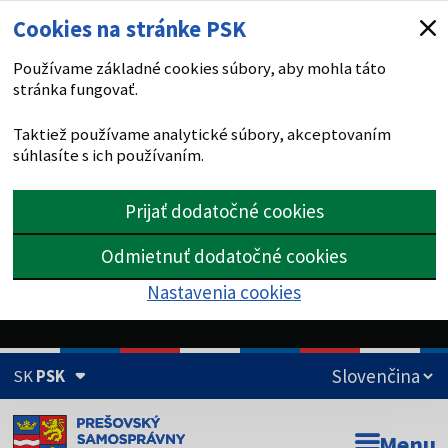
Cookies na stránke PSK
Používame základné cookies súbory, aby mohla táto
stránka fungovať.
Taktiež používame analytické súbory, akceptovaním
súhlasíte s ich používaním.
Prijať dodatočné cookies
Odmietnuť dodatočné cookies
Nastavenia cookies
SK
PSK
Doména psk.sk je oficiálna
Menu