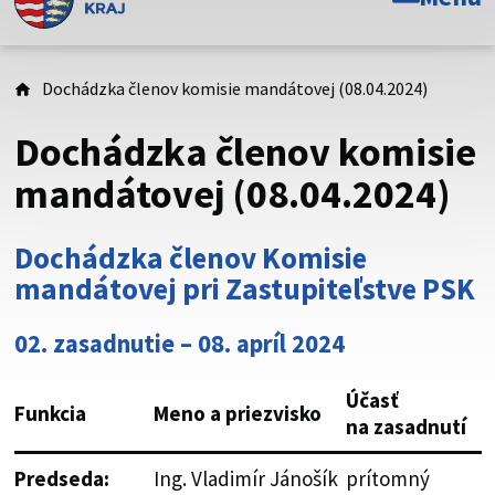
Toto je oficiálna webová stránka Prešovského
samosprávneho kraja. Oficiálne stránky využívajú doménu
psk.sk.
Dochádzka členov komisie mandátovej (08.04.2024)
Táto stránka je zabezpečená
Dochádzka členov komisie
Buďte pozorní a vždy sa uistite, že zdieľate informácie iba
mandátovej (08.04.2024)
cez zabezpečenú webovú stránku. Zabezpečená stránka
vždy začína https:// pred názvom domény webového sídla.
Dochádzka členov Komisie
mandátovej pri Zastupiteľstve PSK
02. zasadnutie – 08. apríl 2024
Účasť
Funkcia
Meno a priezvisko
na zasadnutí
Predseda:
Ing. Vladimír Jánošík
prítomný