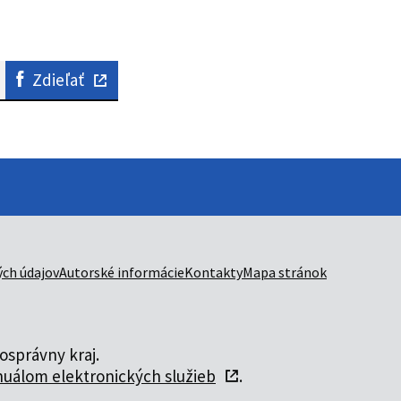
Zdieľať
ch údajov
Autorské informácie
Kontakty
Mapa stránok
správny kraj.
uálom elektronických služieb
.