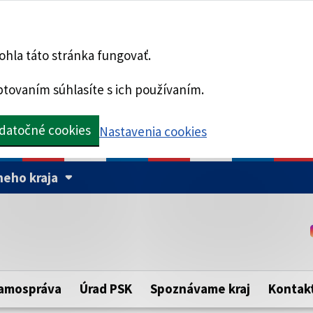
hla táto stránka fungovať.
tovaním súhlasíte s ich používaním.
datočné cookies
Nastavenia cookies
eho kraja
Táto stránka je zabezpe
Buďte pozorní a vždy sa ui
ého samosprávneho kraja.
zabezpečenú webovú strá
https:// pred názvom dom
amospráva
Úrad PSK
Spoznávame kraj
Kontak