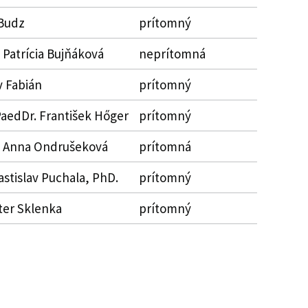
Budz
prítomný
 Patrícia Bujňáková
neprítomná
v Fabián
prítomný
PaedDr. František Hőger
prítomný
. Anna Ondrušeková
prítomná
astislav Puchala, PhD.
prítomný
ter Sklenka
prítomný