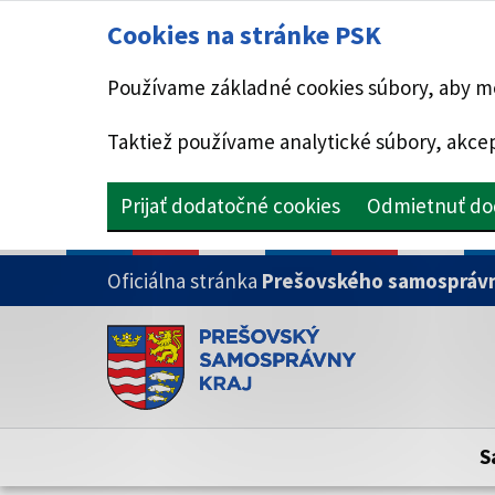
Cookies na stránke PSK
Používame základné cookies súbory, aby mo
Taktiež používame analytické súbory, akcep
Prijať dodatočné cookies
Odmietnuť do
PRESKOČIŤ NA HLAVNÝ OBSAH
Oficiálna stránka
Prešovského samosprávn
Doména psk.sk je oficiálna
Toto je oficiálna webová stránka Prešovsk
Oficiálne stránky využívajú doménu psk.sk.
S