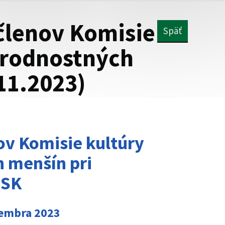
členov Komisie
Späť
árodnostných
11.2023)
v Komisie kultúry
 menšín pri
PSK
vembra 2023