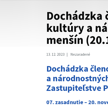
Dochádzka 
kultúry a n
menšín (20.
13. 12. 2023
Nezaradené
Dochádzka členo
a národnostných
Zastupiteľstve 
07. zasadnutie – 20. no