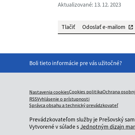
Aktualizované: 13. 12. 2023
Tlačiť
Odoslať e-mailom
Boli tieto informácie pre vás užitočné?
Cookies politika
Ochrana osobný
Nastavenia cookies
RSS
Vyhlásenie o prístupnosti
Správca obsahu a technický prevádzkovateľ
Prevádzkovateľom služby je Prešovský samo
Vytvorené v súlade s
Jednotným dizajn man