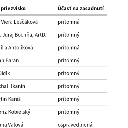
 priezvisko
Účasť na zasadnutí
 Viera Leščáková
prítomná
. Juraj Bochňa, ArtD.
prítomný
ília Antolíková
prítomná
lan Baran
prítomný
Didik
prítomný
chal Iľkanin
prítomný
rtin Karaš
prítomný
fonz Kobielský
prítomný
ana Vaľová
ospravedlnená