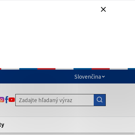
čená
ODKAZ SA OTVORÍ NA NOVEJ KARTE
ODKAZ SA OTVORÍ NA NOVEJ KARTE
ODKAZ SA OTVORÍ NA NOVEJ KARTE
stite, že zdieľate informácie iba cez
nku. Zabezpečená stránka vždy začína
ény webového sídla.
ty