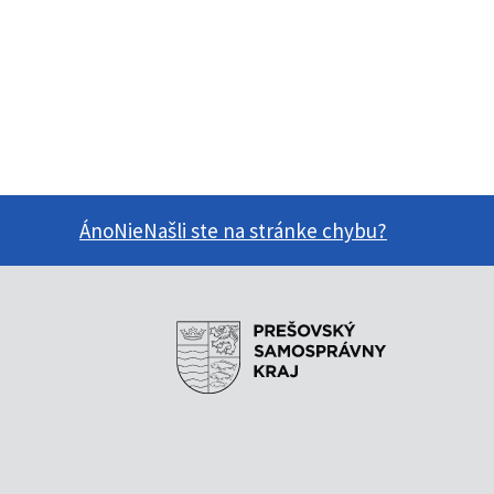
Áno
Nie
Našli ste na stránke chybu?