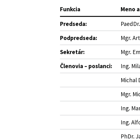
Funkcia
Meno a
Predseda:
PaedDr.
Podpredseda:
Mgr. Art
Sekretár:
Mgr. Em
Členovia – poslanci:
Ing. Mi
Michal 
Mgr. Mi
Ing. Ma
Ing. Al
PhDr. J