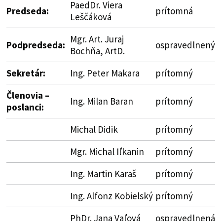
PaedDr. Viera
Predseda:
prítomná
Leščáková
Mgr. Art. Juraj
Podpredseda:
ospravedlnený
Bochňa, ArtD.
Sekretár:
Ing. Peter Makara
prítomný
Členovia –
Ing. Milan Baran
prítomný
poslanci:
Michal Didik
prítomný
Mgr. Michal Iľkanin
prítomný
Ing. Martin Karaš
prítomný
Ing. Alfonz Kobielský
prítomný
PhDr. Jana Vaľová
ospravedlnená