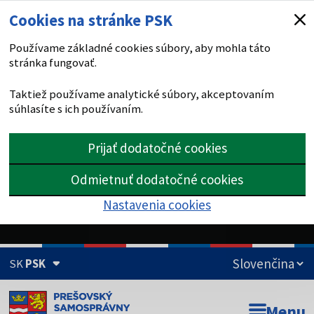
Cookies na stránke PSK
Používame základné cookies súbory, aby mohla táto
stránka fungovať.
Taktiež používame analytické súbory, akceptovaním
súhlasíte s ich používaním.
Prijať dodatočné cookies
Odmietnuť dodatočné cookies
Nastavenia cookies
SK
PSK
Doména psk.sk je oficiálna
Menu