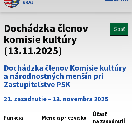
Toto je oficiálna webová stránka Prešovského
samosprávneho kraja. Oficiálne stránky využívajú doménu
psk.sk.
Dochádzka členov
Späť
Táto stránka je zabezpečená
komisie kultúry
(13.11.2025)
Buďte pozorní a vždy sa uistite, že zdieľate informácie iba
cez zabezpečenú webovú stránku. Zabezpečená stránka
vždy začína https:// pred názvom domény webového sídla.
Dochádzka členov Komisie kultúry
a národnostných menšín pri
Zastupiteľstve PSK
21. zasadnutie – 13. novembra 2025
Účasť
Funkcia
Meno a priezvisko
na zasadnutí