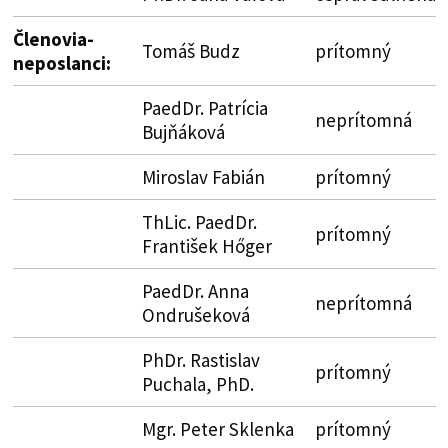
Členovia-
Tomáš Budz
prítomný
neposlanci:
PaedDr. Patrícia
neprítomná
Bujňáková
Miroslav Fabián
prítomný
ThLic. PaedDr.
prítomný
František Hőger
PaedDr. Anna
neprítomná
Ondrušeková
PhDr. Rastislav
prítomný
Puchala, PhD.
Mgr. Peter Sklenka
prítomný