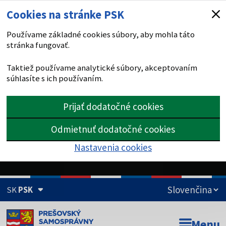
Cookies na stránke PSK
Používame základné cookies súbory, aby mohla táto
stránka fungovať.
Taktiež používame analytické súbory, akceptovaním
súhlasíte s ich používaním.
Prijať dodatočné cookies
Odmietnuť dodatočné cookies
Nastavenia cookies
SK
PSK
Doména psk.sk je oficiálna
Menu