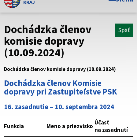
Toto je oficiálna webová stránka Prešovského
samosprávneho kraja. Oficiálne stránky využívajú doménu
psk.sk.
Dochádzka členov
Späť
Táto stránka je zabezpečená
komisie dopravy
(10.09.2024)
Buďte pozorní a vždy sa uistite, že zdieľate informácie iba
cez zabezpečenú webovú stránku. Zabezpečená stránka
vždy začína https:// pred názvom domény webového sídla.
Dochádzka členov komisie dopravy (10.09.2024)
Dochádzka členov Komisie
dopravy pri Zastupiteľstve PSK
16. zasadnutie – 10. septembra 2024
Účasť
Funkcia
Meno a priezvisko
na zasadnutí