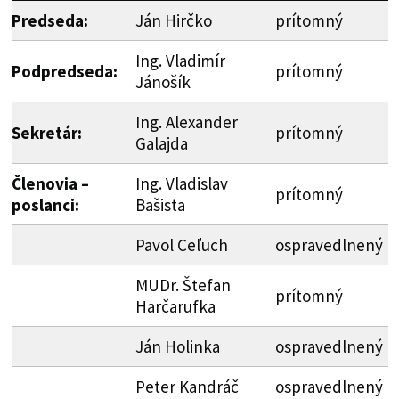
Predseda:
Ján Hirčko
prítomný
Ing. Vladimír
Podpredseda:
prítomný
Jánošík
Ing. Alexander
Sekretár:
prítomný
Galajda
Členovia –
Ing. Vladislav
prítomný
poslanci:
Bašista
Pavol Ceľuch
ospravedlnený
MUDr. Štefan
prítomný
Harčarufka
Ján Holinka
ospravedlnený
Peter Kandráč
ospravedlnený