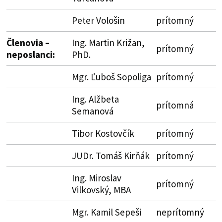
Peter Vološin
prítomný
Členovia –
Ing. Martin Križan,
prítomný
neposlanci:
PhD.
Mgr. Ľuboš Sopoliga
prítomný
Ing. Alžbeta
prítomná
Semanová
Tibor Kostovčík
prítomný
JUDr. Tomáš Kirňák
prítomný
Ing. Miroslav
prítomný
Vilkovský, MBA
Mgr. Kamil Sepeši
neprítomný