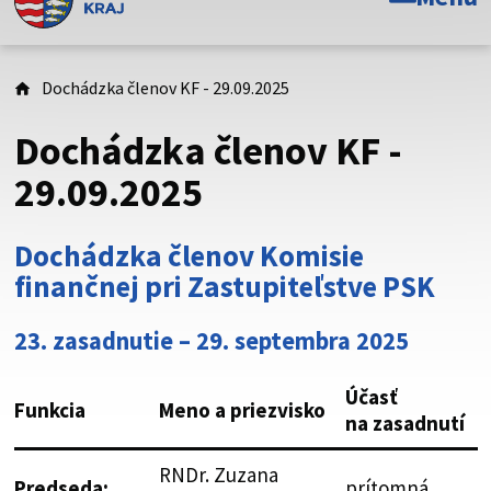
Toto je oficiálna webová stránka Prešovského
samosprávneho kraja. Oficiálne stránky využívajú doménu
psk.sk.
Dochádzka členov KF - 29.09.2025
Táto stránka je zabezpečená
Dochádzka členov KF -
Buďte pozorní a vždy sa uistite, že zdieľate informácie iba
29.09.2025
cez zabezpečenú webovú stránku. Zabezpečená stránka
vždy začína https:// pred názvom domény webového sídla.
Dochádzka členov Komisie
finančnej pri Zastupiteľstve PSK
23. zasadnutie – 29. septembra 2025
Účasť
Funkcia
Meno a priezvisko
na zasadnutí
RNDr. Zuzana
Predseda:
prítomná