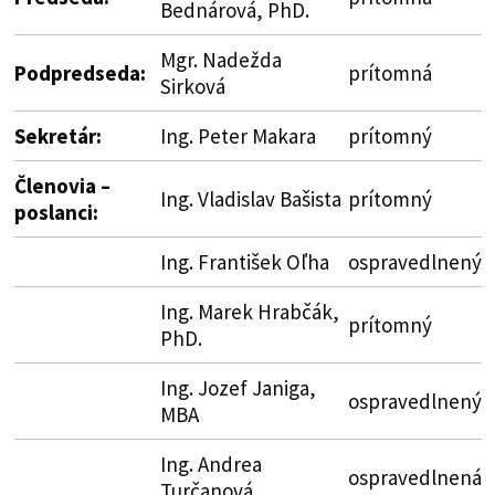
Bednárová, PhD.
Mgr. Nadežda
Podpredseda:
prítomná
Sirková
Sekretár:
Ing. Peter Makara
prítomný
Členovia –
Ing. Vladislav Bašista
prítomný
poslanci:
Ing. František Oľha
ospravedlnený
Ing. Marek Hrabčák,
prítomný
PhD.
Ing. Jozef Janiga,
ospravedlnený
MBA
Ing. Andrea
ospravedlnená
Turčanová