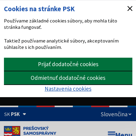
Cookies na stránke PSK
Používame základné cookies súbory, aby mohla táto
stránka fungovať.
Taktiež používame analytické súbory, akceptovaním
súhlasíte s ich používaním.
Prijať dodatočné cookies
Odmietnuť dodatočné cookies
Nastavenia cookies
SK
PSK
Doména psk.sk je oficiálna
Menu