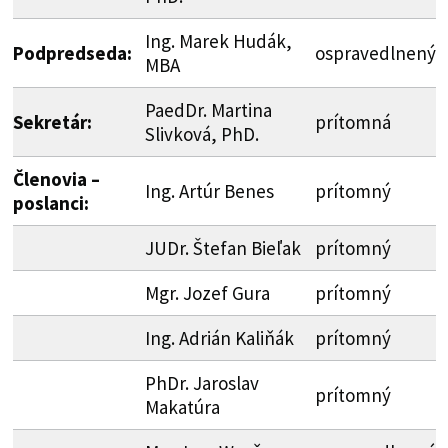
Ing. Marek Hudák,
Podpredseda:
ospravedlnený
MBA
PaedDr. Martina
Sekretár:
prítomná
Slivková, PhD.
Členovia –
Ing. Artúr Benes
prítomný
poslanci:
JUDr. Štefan Bieľak
prítomný
Mgr. Jozef Gura
prítomný
Ing. Adrián Kaliňák
prítomný
PhDr. Jaroslav
prítomný
Makatúra