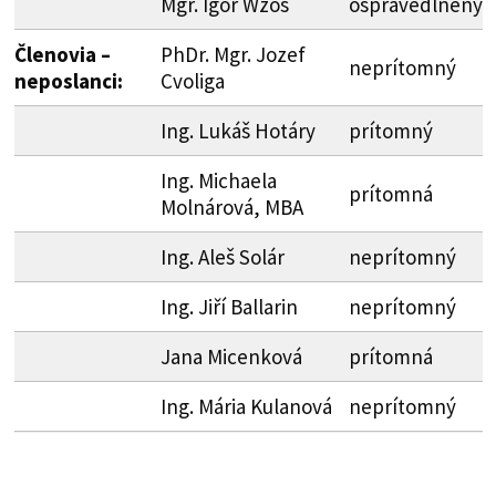
Mgr. Igor Wzoš
ospravedlnený
Členovia –
PhDr. Mgr. Jozef
neprítomný
neposlanci:
Cvoliga
Ing. Lukáš Hotáry
prítomný
Ing. Michaela
prítomná
Molnárová, MBA
Ing. Aleš Solár
neprítomný
Ing. Jiří Ballarin
neprítomný
Jana Micenková
prítomná
Ing. Mária Kulanová
neprítomný