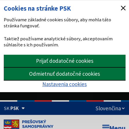
Cookies na stránke PSK
Používame základné cookies súbory, aby mohla táto
stránka fungovať.
Taktiež používame analytické súbory, akceptovaním
súhlasíte s ich používaním.
Prijať dodatočné cookies
Odmietnuť dodatočné cookies
Nastavenia cookies
SK
PSK
Doména psk.sk je oficiálna
Menu