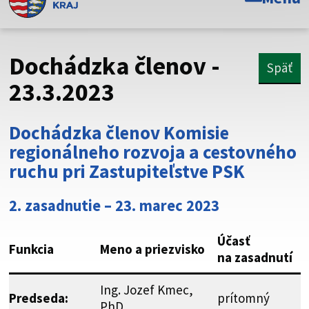
Toto je oficiálna webová stránka Prešovského
samosprávneho kraja. Oficiálne stránky využívajú doménu
psk.sk.
Dochádzka členov -
Späť
Táto stránka je zabezpečená
23.3.2023
Buďte pozorní a vždy sa uistite, že zdieľate informácie iba
cez zabezpečenú webovú stránku. Zabezpečená stránka
Dochádzka členov Komisie
vždy začína https:// pred názvom domény webového sídla.
regionálneho rozvoja a cestovného
ruchu pri Zastupiteľstve PSK
2. zasadnutie – 23. marec 2023
Účasť
Funkcia
Meno a priezvisko
na zasadnutí
Ing. Jozef Kmec,
Predseda:
prítomný
PhD.