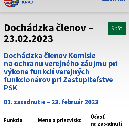
Toto je oficiálna webová stránka Prešovského
samosprávneho kraja. Oficiálne stránky využívajú doménu
psk.sk.
Dochádzka členov –
Späť
Táto stránka je zabezpečená
23.02.2023
Buďte pozorní a vždy sa uistite, že zdieľate informácie iba
cez zabezpečenú webovú stránku. Zabezpečená stránka
Dochádzka členov Komisie
vždy začína https:// pred názvom domény webového sídla.
na ochranu verejného záujmu pri
výkone funkcií verejných
funkcionárov pri Zastupiteľstve
PSK
01. zasadnutie – 23. február 2023
Účasť
Funkcia
Meno a priezvisko
na zasadnutí