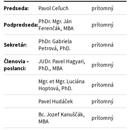
Predseda:
Pavol Ceľuch
prítomný
PhDr. Mgr. Ján
Podpredseda:
prítomný
Ferenčák, MBA
PhDr. Gabriela
Sekretár:
prítomná
Petrová, PhD.
Členovia –
JUDr. Pavel Hagyari,
prítomný
poslanci:
PhD., MBA
Mgr. et Mgr. Luciána
prítomná
Hoptová, PhD.
Pavel Hudáček
prítomný
Bc. Jozef Kanuščák,
prítomný
MBA