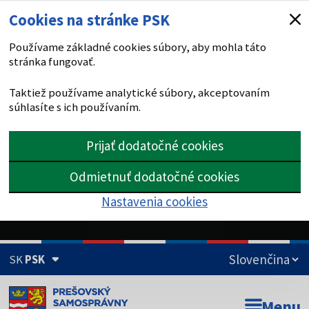
Cookies na stránke PSK
Používame základné cookies súbory, aby mohla táto
stránka fungovať.
Taktiež používame analytické súbory, akceptovaním
súhlasíte s ich používaním.
Prijať dodatočné cookies
Odmietnuť dodatočné cookies
Nastavenia cookies
SK
PSK
Doména psk.sk je oficiálna
Menu