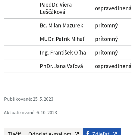
PaedDr. Viera
ospravedlnená
Leščáková
Bc. Milan Mazurek
prítomný
MUDr. Patrik Mihaľ
prítomný
Ing. František Oľha
prítomný
PhDr. Jana Vaľová
ospravedlnená
Publikované: 25. 5. 2023
Aktualizované: 6. 10. 2023
Tlačiť
Odoslať e-mailom
Zdieľať