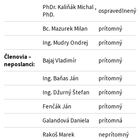
PhDr. Kaliňák Michal ,
ospravedlnený
PhD.
Bc. Mazurek Milan
prítomný
Ing. Mudry Ondrej
prítomný
Členovia –
Bajaj Vladimír
prítomný
neposlanci:
Ing. Baňas Ján
prítomný
Ing. Džurný Štefan
prítomný
Fenčák Ján
prítomný
Galandová Daniela
prítomná
Rakoš Marek
neprítomný