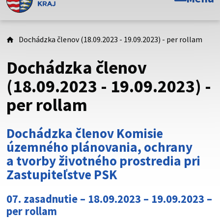
Toto je oficiálna webová stránka Prešovského
samosprávneho kraja. Oficiálne stránky využívajú doménu
psk.sk.
Dochádzka členov (18.09.2023 - 19.09.2023) - per rollam
Táto stránka je zabezpečená
Dochádzka členov
Buďte pozorní a vždy sa uistite, že zdieľate informácie iba
(18.09.2023 - 19.09.2023) -
cez zabezpečenú webovú stránku. Zabezpečená stránka
per rollam
vždy začína https:// pred názvom domény webového sídla.
Dochádzka členov Komisie
územného plánovania, ochrany
a tvorby životného prostredia pri
Zastupiteľstve PSK
07. zasadnutie – 18.09.2023 – 19.09.2023 –
per rollam