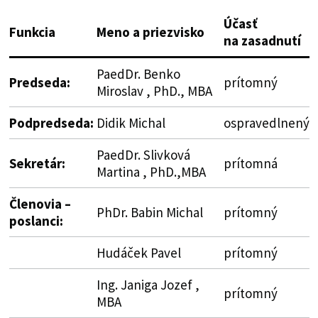
Účasť
Funkcia
Meno a priezvisko
na zasadnutí
PaedDr. Benko
Predseda:
prítomný
Miroslav , PhD., MBA
Podpredseda:
Didik Michal
ospravedlnený
PaedDr. Slivková
Sekretár:
prítomná
Martina , PhD.,MBA
Členovia –
PhDr. Babin Michal
prítomný
poslanci:
Hudáček Pavel
prítomný
Ing. Janiga Jozef ,
prítomný
MBA