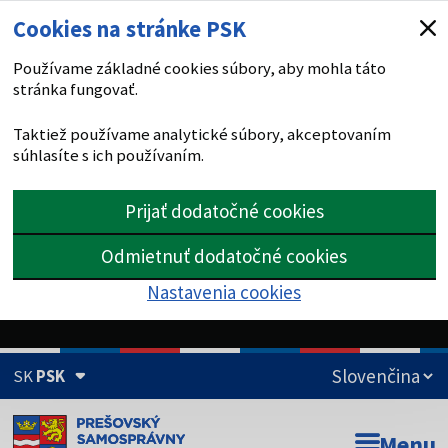
Cookies na stránke PSK
Používame základné cookies súbory, aby mohla táto
stránka fungovať.
Taktiež používame analytické súbory, akceptovaním
súhlasíte s ich používaním.
Prijať dodatočné cookies
Odmietnuť dodatočné cookies
Nastavenia cookies
SK
PSK
Doména psk.sk je oficiálna
Menu