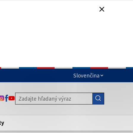
čená
ODKAZ SA OTVORÍ NA NOVEJ KARTE
ODKAZ SA OTVORÍ NA NOVEJ KARTE
ODKAZ SA OTVORÍ NA NOVEJ KARTE
stite, že zdieľate informácie iba cez
nku. Zabezpečená stránka vždy začína
ény webového sídla.
ty