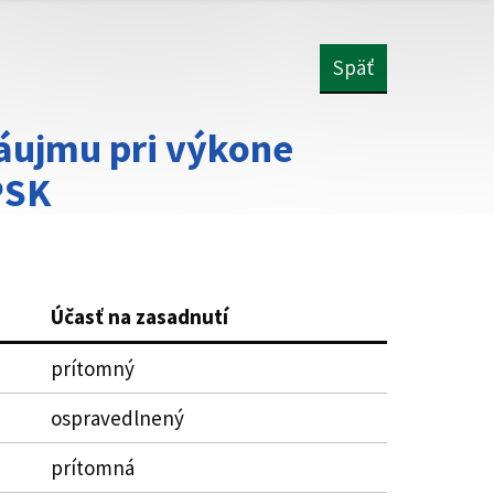
Späť
áujmu pri výkone
PSK
Účasť na zasadnutí
prítomný
ospravedlnený
prítomná