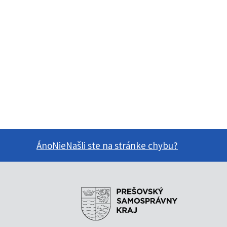
Áno
Nie
Našli ste na stránke chybu?