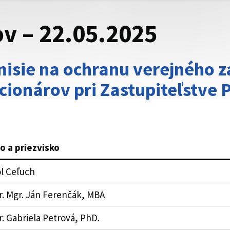
v – 22.05.2025
isie na ochranu verejného z
cionárov pri Zastupiteľstve 
o a priezvisko
l Ceľuch
. Mgr. Ján Ferenčák, MBA
. Gabriela Petrová, PhD.