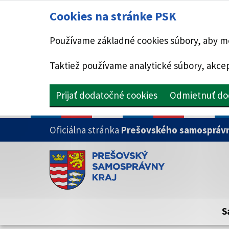
Cookies na stránke PSK
Používame základné cookies súbory, aby mo
Taktiež používame analytické súbory, akcep
Prijať dodatočné cookies
Odmietnuť do
PRESKOČIŤ NA HLAVNÝ OBSAH
Oficiálna stránka
Prešovského samosprávn
Doména psk.sk je oficiálna
Toto je oficiálna webová stránka Prešovsk
Oficiálne stránky využívajú doménu psk.sk.
S