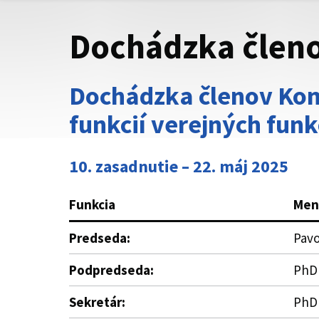
Dochádzka členo
Dochádzka členov Kom
funkcií verejných funk
10. zasadnutie – 22. máj 2025
Funkcia
Men
Predseda:
Pavo
Podpredseda:
PhDr
Sekretár:
PhDr