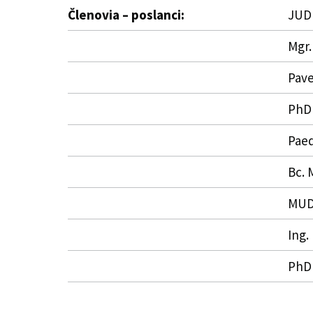
Členovia – poslanci:
JUDr
Mgr.
Pav
PhDr
Paed
Bc. 
MUDr
Ing.
PhDr