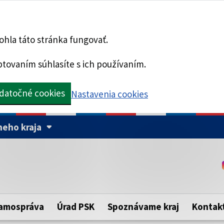
hla táto stránka fungovať.
tovaním súhlasíte s ich používaním.
datočné cookies
Nastavenia cookies
eho kraja
Táto stránka je zabezpe
Buďte pozorní a vždy sa ui
ého samosprávneho kraja.
zabezpečenú webovú strá
https:// pred názvom dom
amospráva
Úrad PSK
Spoznávame kraj
Kontak