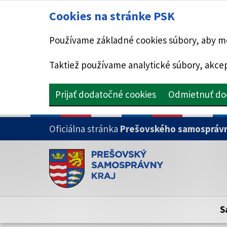
Cookies na stránke PSK
Používame základné cookies súbory, aby mo
Taktiež používame analytické súbory, akcep
Prijať dodatočné cookies
Odmietnuť do
PRESKOČIŤ NA HLAVNÝ OBSAH
Oficiálna stránka
Prešovského samosprávn
Doména psk.sk je oficiálna
Toto je oficiálna webová stránka Prešovsk
Oficiálne stránky využívajú doménu psk.sk.
S