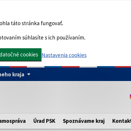
hla táto stránka fungovať.
tovaním súhlasíte s ich používaním.
datočné cookies
Nastavenia cookies
eho kraja
Táto stránka je zabezpe
Buďte pozorní a vždy sa ui
ého samosprávneho kraja.
zabezpečenú webovú strá
https:// pred názvom dom
amospráva
Úrad PSK
Spoznávame kraj
Kontak