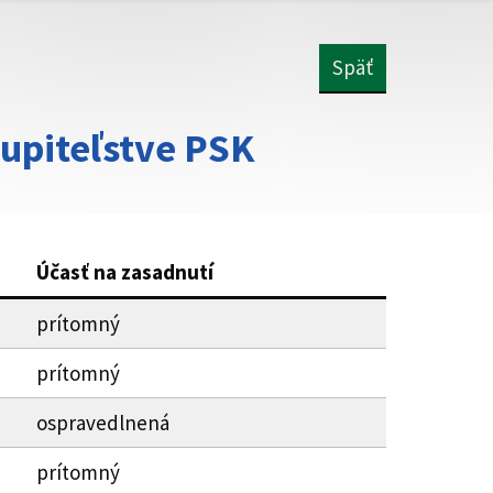
Späť
upiteľstve PSK
Účasť na zasadnutí
prítomný
prítomný
ospravedlnená
prítomný