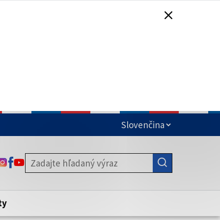
čená
ODKAZ SA OTVORÍ NA NOVEJ KARTE
ODKAZ SA OTVORÍ NA NOVEJ KARTE
ODKAZ SA OTVORÍ NA NOVEJ KARTE
stite, že zdieľate informácie iba cez
nku. Zabezpečená stránka vždy začína
ény webového sídla.
ty