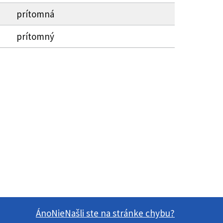
prítomná
prítomný
Áno
Nie
Našli ste na stránke chybu?