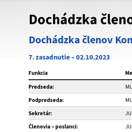
Dochádzka členo
Dochádzka členov Komi
7. zasadnutie – 02.10.2023
Funkcia
Me
Predseda:
MU
Podpredseda:
MU
Sekretár:
JU
Členovia – poslanci:
JU