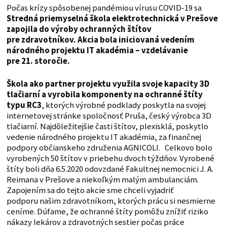
Počas krízy spôsobenej pandémiou vírusu COVID-19 sa
Stredná priemyselná škola elektrotechnická v Prešove
zapojila do výroby ochranných štítov
pre zdravotníkov. Akcia bola iniciovaná vedením
národného projektu IT akadémia – vzdelávanie
pre 21. storočie.
Škola ako partner projektu využila svoje kapacity 3D
tlačiarní a vyrobila komponenty na ochranné štíty
typu RC3
, ktorých výrobné podklady poskytla na svojej
internetovej stránke spoločnosť Pruša, český výrobca 3D
tlačiarní. Najdôležitejšie časti štítov, plexisklá, poskytlo
vedenie národného projektu IT akadémia, za finančnej
podpory občianskeho združenia AGNICOLI. Celkovo bolo
vyrobených 50 štítov v priebehu dvoch týždňov. Vyrobené
štíty boli dňa 6.5.2020 odovzdané Fakultnej nemocnici J. A.
Reimana v Prešove a niekoľkým malým ambulanciám.
Zapojením sa do tejto akcie sme chceli vyjadriť
podporu našim zdravotníkom, ktorých prácu si nesmierne
ceníme. Dúfame, že ochranné štíty pomôžu znížiť riziko
nákazy lekárov a zdravotných sestier počas práce