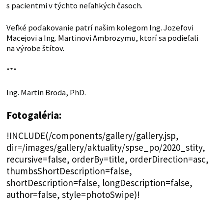
s pacientmi v týchto neľahkých časoch.
Veľké poďakovanie patrí našim kolegom Ing. Jozefovi
Macejovi a Ing. Martinovi Ambrozymu, ktorí sa podieľali
na výrobe štítov.
***
Ing. Martin Broda, PhD.
Fotogaléria:
!INCLUDE(/components/gallery/gallery.jsp,
dir=/images/gallery/aktuality/spse_po/2020_stity,
recursive=false, orderBy=title, orderDirection=asc,
thumbsShortDescription=false,
shortDescription=false, longDescription=false,
author=false, style=photoSwipe)!