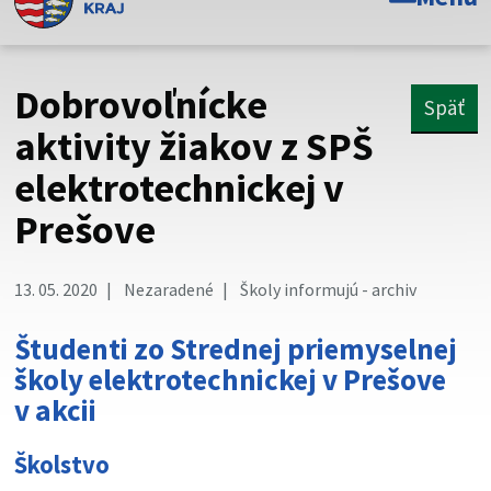
Toto je oficiálna webová stránka Prešovského
samosprávneho kraja. Oficiálne stránky využívajú doménu
psk.sk.
Dobrovoľnícke
Späť
Táto stránka je zabezpečená
aktivity žiakov z SPŠ
elektrotechnickej v
Buďte pozorní a vždy sa uistite, že zdieľate informácie iba
cez zabezpečenú webovú stránku. Zabezpečená stránka
Prešove
vždy začína https:// pred názvom domény webového sídla.
13. 05. 2020
Nezaradené
Školy informujú - archiv
Študenti zo Strednej priemyselnej
školy elektrotechnickej v Prešove
v akcii
Školstvo