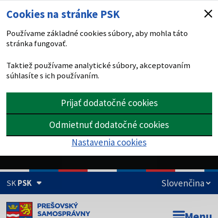
Cookies na stránke PSK
Používame základné cookies súbory, aby mohla táto
stránka fungovať.
Taktiež používame analytické súbory, akceptovaním
súhlasíte s ich používaním.
Prijať dodatočné cookies
Odmietnuť dodatočné cookies
Nastavenia cookies
SK
PSK
Doména psk.sk je oficiálna
Menu