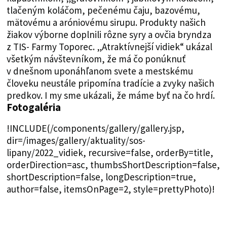
tlačeným koláčom, pečenému čaju, bazovému,
mätovému a aróniovému sirupu. Produkty našich
žiakov výborne doplnili rôzne syry a ovčia bryndza
z TIS- Farmy Toporec. „Atraktívnejší vidiek“ ukázal
všetkým návštevníkom, že má čo ponúknuť
v dnešnom uponáhľanom svete a mestskému
človeku neustále pripomína tradície a zvyky našich
predkov. I my sme ukázali, že máme byť na čo hrdí.
Fotogaléria
!INCLUDE(/components/gallery/gallery.jsp,
dir=/images/gallery/aktuality/sos-
lipany/2022_vidiek, recursive=false, orderBy=title,
orderDirection=asc, thumbsShortDescription=false,
shortDescription=false, longDescription=true,
author=false, itemsOnPage=2, style=prettyPhoto)!