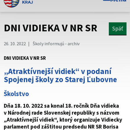
Toto je oficiálna webová stránka Prešovského
samosprávneho kraja. Oficiálne stránky využívajú doménu
psk.sk.
DNI VIDIEKA V NR SR
Späť
Táto stránka je zabezpečená
26. 10. 2022
Školy informujú - archiv
Buďte pozorní a vždy sa uistite, že zdieľate informácie iba
cez zabezpečenú webovú stránku. Zabezpečená stránka
DNI VIDIEKA V NR SR
vždy začína https:// pred názvom domény webového sídla.
„Atraktívnejší vidiek“ v podaní
Spojenej školy zo Starej Ľubovne
Školstvo
Dňa 18. 10. 2022 sa konal 18. ročník Dňa vidieka
v Národnej rade Slovenskej republiky s názvom
„Atraktívnejší vidiek“, ktorý organizuje Vidiecky
parlament pod záštitou predsedu NR SR Borisa