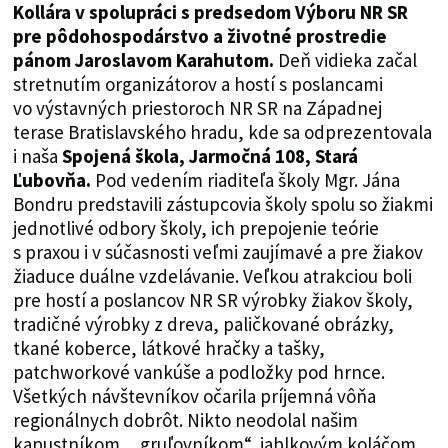
Kollára v spolupráci s predsedom Výboru NR SR
pre pôdohospodárstvo a životné prostredie
pánom Jaroslavom Karahutom.
Deň vidieka začal
stretnutím organizátorov a hostí s poslancami
vo výstavných priestoroch NR SR na Západnej
terase Bratislavského hradu, kde sa odprezentovala
i naša
Spojená škola, Jarmočná 108, Stará
Ľubovňa.
Pod vedením riaditeľa školy Mgr. Jána
Bondru predstavili zástupcovia školy spolu so žiakmi
jednotlivé odbory školy, ich prepojenie teórie
s praxou i v súčasnosti veľmi zaujímavé a pre žiakov
žiaduce duálne vzdelávanie. Veľkou atrakciou boli
pre hostí a poslancov NR SR výrobky žiakov školy,
tradičné výrobky z dreva, paličkované obrázky,
tkané koberce, látkové hračky a tašky,
patchworkové vankúše a podložky pod hrnce.
Všetkých návštevníkov očarila príjemná vôňa
regionálnych dobrôt. Nikto neodolal našim
kapustníkom, „gruľovníkom“, jablkovým koláčom,