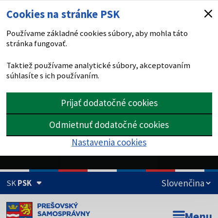
Cookies na stránke PSK
Používame základné cookies súbory, aby mohla táto
stránka fungovať.
Taktiež používame analytické súbory, akceptovaním
súhlasíte s ich používaním.
Prijať dodatočné cookies
Odmietnuť dodatočné cookies
Nastavenia cookies
SK
PSK
Doména psk.sk je oficiálna
Menu