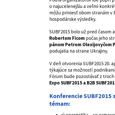
o najucelenejšiu a veľmi konkr
môžu priniesť obom stranám v 
hospodárske výsledky.
SUBF2015 bolo už pred časom a
Robertom Ficom
počas jeho str
pánom Petrom Olexijovyčom 
podujatia na strane Ukrajiny.
V deň otvorenia SUBF2015 20. 
týkajúce sa možností podnikania
Fórum bude pozostávať z troch 
Expo SUBF2015 a B2B SUBF201
Konferencie SUBF2015 
témam:
a) energetika – so zamera