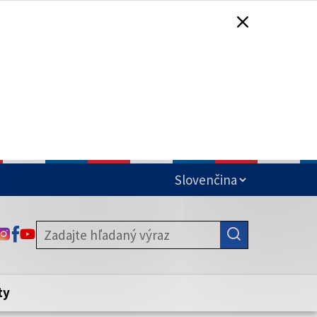
čená
ODKAZ SA OTVORÍ NA NOVEJ KARTE
ODKAZ SA OTVORÍ NA NOVEJ KARTE
ODKAZ SA OTVORÍ NA NOVEJ KARTE
stite, že zdieľate informácie iba cez
nku. Zabezpečená stránka vždy začína
ény webového sídla.
ty