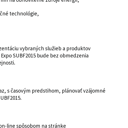
čné technológie,
zentáciu vybraných služieb a produktov
ií. Expo SUBF2015 bude bez obmedzenia
jnosti.
az, s časovým predstihom, plánovať vzájomné
 SUBF2015.
 on-line spôsobom na stránke