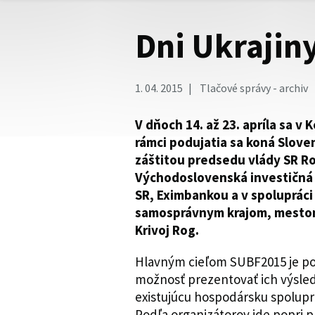
Dni Ukrajin
1. 04. 2015
Tlačové správy - archiv
V dňoch 14. až 23. apríla sa v 
rámci podujatia sa koná Slov
záštitou predsedu vlády SR Ro
Východoslovenská investičná 
SR, Eximbankou a v spoluprác
samosprávnym krajom, mestom
Krivoj Rog.
Hlavným cieľom SUBF2015 je po
možnosť prezentovať ich výsledk
existujúcu hospodársku spolupr
Podľa organizátorov ide popri 