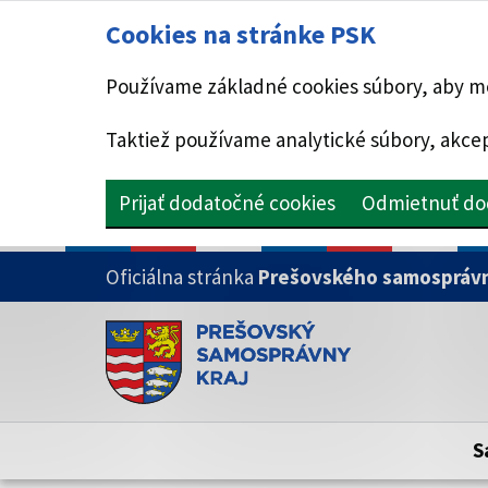
Cookies na stránke PSK
Používame základné cookies súbory, aby mo
Taktiež používame analytické súbory, akcep
Prijať dodatočné cookies
Odmietnuť do
PRESKOČIŤ NA HLAVNÝ OBSAH
Oficiálna stránka
Prešovského samosprávn
Doména psk.sk je oficiálna
Toto je oficiálna webová stránka Prešovsk
Oficiálne stránky využívajú doménu psk.sk.
S