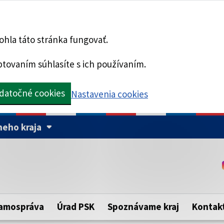
hla táto stránka fungovať.
tovaním súhlasíte s ich používaním.
datočné cookies
Nastavenia cookies
eho kraja
Táto stránka je zabezpe
Buďte pozorní a vždy sa ui
ého samosprávneho kraja.
zabezpečenú webovú strá
https:// pred názvom dom
amospráva
Úrad PSK
Spoznávame kraj
Kontak