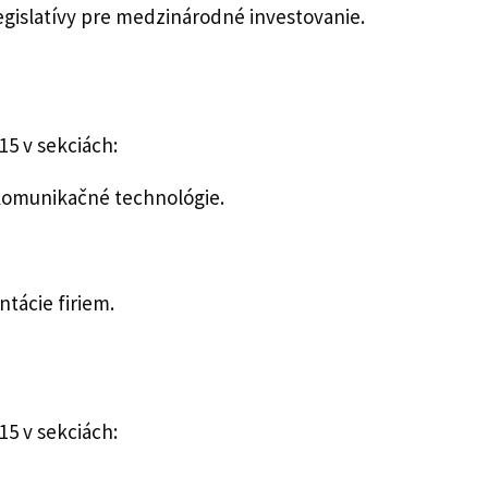
egislatívy pre medzinárodné investovanie.
5 v sekciách:
komunikačné technológie.
tácie firiem.
5 v sekciách: