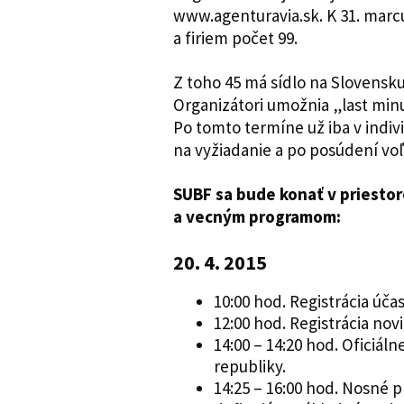
www.agenturavia.sk. K 31. marcu
a firiem počet 99.
Z toho 45 má sídlo na Slovensku
Organizátori umožnia „last minut
Po tomto termíne už iba v ind
na vyžiadanie a po posúdení voľ
SUBF sa bude konať v priesto
a vecným programom:
20. 4. 2015
10:00 hod. Registrácia úča
12:00 hod. Registrácia nov
14:00 – 14:20 hod. Oficiál
republiky.
14:25 – 16:00 hod. Nosné 