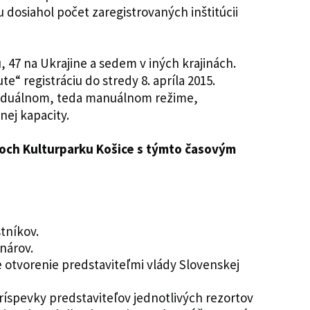
 dosiahol počet zaregistrovaných inštitúcii
, 47 na Ukrajine a sedem v iných krajinách.
e“ registráciu do stredy 8. apríla 2015.
ividuálnom, teda manuálnom režime,
nej kapacity.
roch Kulturparku Košice s týmto časovým
stníkov.
inárov.
ne otvorenie predstaviteľmi vlády Slovenskej
príspevky predstaviteľov jednotlivých rezortov