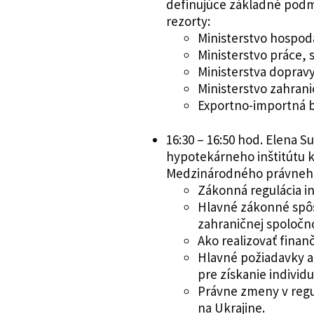
definujúce základné podm
rezorty:
Ministerstvo hospod
Ministerstvo práce, s
Ministerstva dopravy
Ministerstvo zahrani
Exportno-importná b
16:30 – 16:50 hod. Elena
hypotekárneho inštitútu k
Medzinárodného právneho
Zákonná regulácia in
Hlavné zákonné spôs
zahraničnej spoločnos
Ako realizovať finan
Hlavné požiadavky 
pre získanie individ
Právne zmeny v regu
na Ukrajine.