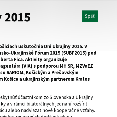
y 2015
Späť
Košiciach uskutočnia Dni Ukrajiny 2015. V
ensko-Ukrajinské Fórum 2015 (SUBF2015) pod
berta Fica. Aktivity organizuje
agentúra (VIA) s podporou MH SR, MZVaEZ
i so SARIOM, Košickým a Prešovským
 Košice a ukrajinským partnerom Kratos
skytnúť účastníkom zo Slovenska a Ukrajiny
y a v rámci bilaterálnych jednaní rozšíriť
ácu alebo nadviazať nové kooperačné vzťahy.
projekte reverzných dodávok plynu