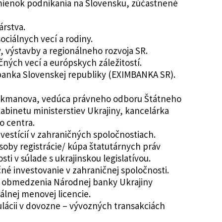
ienok podnikania na Slovensku, zúčastnené
árstva.
ociálnych vecí a rodiny.
, výstavby a regionálneho rozvoja SR.
čných vecí a európskych záležitostí.
anka Slovenskej republiky (EXIMBANKA SR).
 Sukmanova, vedúca právneho odboru Štátneho
abinetu ministerstiev Ukrajiny, kancelárka
 centra.
vestícií v zahraničných spoločnostiach.
oby registrácie/ kúpa štatutárnych práv
ti v súlade s ukrajinskou legislatívou.
čné investovanie v zahraničnej spoločnosti.
a obmedzenia Národnej banky Ukrajiny
uálnej menovej licencie.
lácii v dovozne – vývozných transakciách