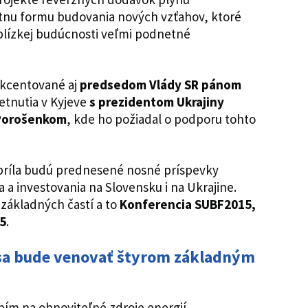
étnu formu budovania nových vzťahov, ktoré
blízkej budúcnosti veľmi podnetné
kcentované aj
predsedom Vlády SR pánom
etnutia v Kyjeve
s prezidentom Ukrajiny
Porošenkom
, kde ho požiadal o podporu tohto
apríla budú prednesené nosné príspevky
 a investovania na Slovensku i na Ukrajine.
základných častí a to
Konferencia SUBF2015,
5
.
sa bude venovať štyrom základným
ním na obnoviteľné zdroje energií,