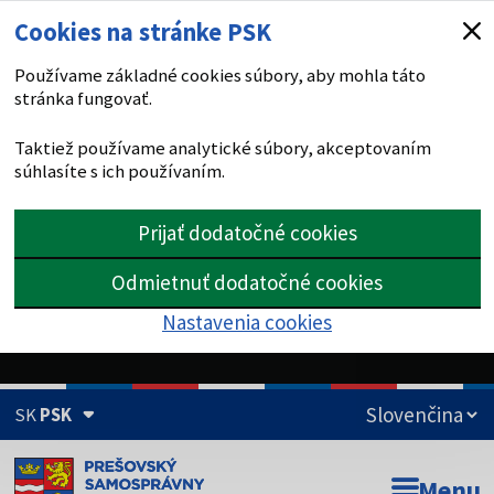
Cookies na stránke PSK
Používame základné cookies súbory, aby mohla táto
stránka fungovať.
Taktiež používame analytické súbory, akceptovaním
súhlasíte s ich používaním.
Prijať dodatočné cookies
Odmietnuť dodatočné cookies
Nastavenia cookies
SK
PSK
Doména psk.sk je oficiálna
Menu