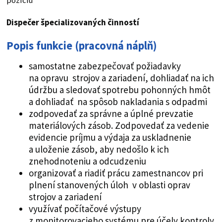
pozíciu
Dispečer špecializovaných činností
Popis funkcie (pracovná náplň)
samostatne zabezpečovať požiadavky
na opravu strojov a zariadení, dohliadať na ich
údržbu a sledovať spotrebu pohonných hmôt
a dohliadať na spôsob nakladania s odpadmi
zodpovedať za správne a úplné prevzatie
materiálových zásob. Zodpovedať za vedenie
evidencie príjmu a výdaja za uskladnenie
a uloženie zásob, aby nedošlo k ich
znehodnoteniu a odcudzeniu
organizovať a riadiť prácu zamestnancov pri
plnení stanovených úloh v oblasti oprav
strojov a zariadení
využívať počítačové výstupy
z monitorovacieho systému pre účely kontroly