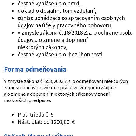
čestné vyhlásenie o praxi,
doklad o dosiahnutom vzdelaní,
súhlas uchádzača so spracovaním osobných
údajov na účely pracovného pohovoru
v zmysle zákona č. 18/2018 Z.z. o ochrane osob.
údajov a o zmene a doplnení
niektorých zákonov,
čestné vyhlásenie o bezúhonnosti.
Forma odmeňovania
V zmysle zákona č. 553/2003 Z.z. o odmeňovaní niektorých
zamestnancov pri výkone práce vo verejnom záujme
a o zmene a doplnení niektorých zákonov v znení
neskorších predpisov.
Plat. trieda č. 5.
Nást. plat: od 1200,00 €