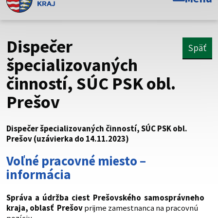
Toto je oficiálna webová stránka Prešovského
samosprávneho kraja. Oficiálne stránky využívajú doménu
psk.sk.
Dispečer
Späť
Táto stránka je zabezpečená
špecializovaných
činností, SÚC PSK obl.
Buďte pozorní a vždy sa uistite, že zdieľate informácie iba
cez zabezpečenú webovú stránku. Zabezpečená stránka
Prešov
vždy začína https:// pred názvom domény webového sídla.
Dispečer špecializovaných činností, SÚC PSK obl.
Prešov (uzávierka do 14.11.2023)
Voľné pracovné miesto –
informácia
Správa a údržba ciest Prešovského samosprávneho
kraja, oblasť Prešov
prijme zamestnanca na pracovnú