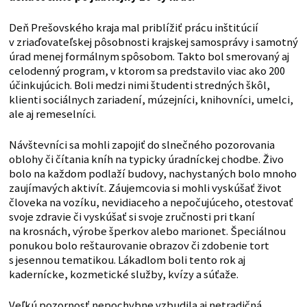
Deň Prešovského kraja mal priblížiť prácu inštitúcií
v zriaďovateľskej pôsobnosti krajskej samosprávy i samotný
úrad menej formálnym spôsobom. Takto bol smerovaný aj
celodenný program, v ktorom sa predstavilo viac ako 200
účinkujúcich. Boli medzi nimi študenti stredných škôl,
klienti sociálnych zariadení, múzejníci, knihovníci, umelci,
ale aj remeselníci.
Návštevníci sa mohli zapojiť do slnečného pozorovania
oblohy či čítania kníh na typicky úradníckej chodbe. Živo
bolo na každom podlaží budovy, nachystaných bolo mnoho
zaujímavých aktivít. Záujemcovia si mohli vyskúšať život
človeka na vozíku, nevidiaceho a nepočujúceho, otestovať
svoje zdravie či vyskúšať si svoje zručnosti pri tkaní
na krosnách, výrobe šperkov alebo marionet. Špeciálnou
ponukou bolo reštaurovanie obrazov či zdobenie tort
s jesennou tematikou. Lákadlom boli tento rok aj
kadernícke, kozmetické služby, kvízy a súťaže.
Veľkú pozornosť nepochybne vzbudila aj netradičná