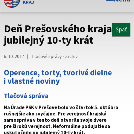
Toto je oficiálna webová stránka Prešovského
samosprávneho kraja. Oficiálne stránky využívajú doménu
psk.sk.
Deň Prešovského kraja
Späť
Táto stránka je zabezpečená
jubilejný 10-ty krát
Buďte pozorní a vždy sa uistite, že zdieľate informácie iba
cez zabezpečenú webovú stránku. Zabezpečená stránka
6. 10. 2017
Tlačové správy - archiv
vždy začína https:// pred názvom domény webového sídla.
Operence, torty, tvorivé dielne
i vlastné noviny
Tlačová správa
Na Úrade PSK v Prešove bolo vo štvrtok 5. októbra
rušnejšie ako zvyčajne. Pre verejnosť krajská
samospráva v tento deň otvorila svoje dvere
pre širokú verejnosť. Neformálne podujatie sa
uskutočnilo po jubilejný 10-ty krát.