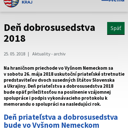
Toto je oficiálna webová stránka Prešovského
samosprávneho kraja. Oficiálne stránky využívajú doménu
psk.sk.
Deň dobrosusedstva
Späť
Táto stránka je zabezpečená
2018
Buďte pozorní a vždy sa uistite, že zdieľate informácie iba
cez zabezpečenú webovú stránku. Zabezpečená stránka
25. 05. 2018
Aktuality - archiv
vždy začína https:// pred názvom domény webového sídla.
Na hraničnom priechode vo Vyšnom Nemeckom sa
v sobotu 26. mája 2018 uskutoční priateľské stretnutie
predstaviteľov dvoch susedných štátov Slovenska
a Ukrajiny. Deň priateľstva a dobrosusedstva 2018
bude opäť príležitosťou na posilnenie vzájomnej
spolupráce i podpis vykonávacieho protokolu k
memorandu o spolupráci na nasledujúci rok.
Deň priateľstva a dobrosusedstva
bude vo Vyšnom Nemeckom