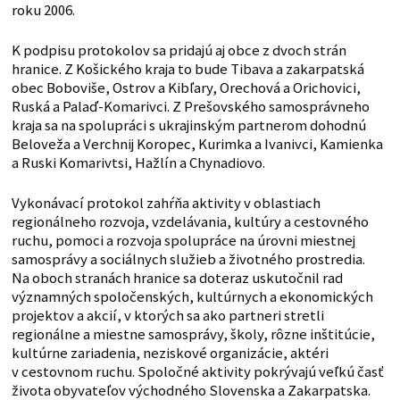
roku 2006.
K podpisu protokolov sa pridajú aj obce z dvoch strán
hranice. Z Košického kraja to bude Tibava a zakarpatská
obec Boboviše, Ostrov a Kibľary, Orechová a Orichovici,
Ruská a Palaď-Komarivci. Z Prešovského samosprávneho
kraja sa na spolupráci s ukrajinským partnerom dohodnú
Beloveža a Verchnij Koropec, Kurimka a Ivanivci, Kamienka
a Ruski Komarivtsi, Hažlín a Chynadiovo.
Vykonávací protokol zahŕňa aktivity v oblastiach
regionálneho rozvoja, vzdelávania, kultúry a cestovného
ruchu, pomoci a rozvoja spolupráce na úrovni miestnej
samosprávy a sociálnych služieb a životného prostredia.
Na oboch stranách hranice sa doteraz uskutočnil rad
významných spoločenských, kultúrnych a ekonomických
projektov a akcií, v ktorých sa ako partneri stretli
regionálne a miestne samosprávy, školy, rôzne inštitúcie,
kultúrne zariadenia, neziskové organizácie, aktéri
v cestovnom ruchu. Spoločné aktivity pokrývajú veľkú časť
života obyvateľov východného Slovenska a Zakarpatska.