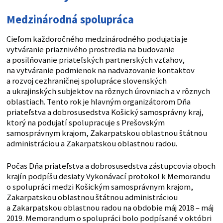
Medzinárodná spolupráca
Cieľom každoročného medzinárodného podujatia je
vytváranie priaznivého prostredia na budovanie
a posilňovanie priateľských partnerských vzťahov,
na vytváranie podmienok na nadväzovanie kontaktov
a rozvoj cezhraničnej spolupráce slovenských
a ukrajinských subjektov na rôznych úrovniach a v rôznych
oblastiach. Tento rok je hlavným organizátorom Dňa
priateľstva a dobrosusedstva Košický samosprávny kraj,
ktorý na podujatí spolupracuje s Prešovským
samosprávnym krajom, Zakarpatskou oblastnou štátnou
administráciou a Zakarpatskou oblastnou radou.
Počas Dňa priateľstva a dobrosusedstva zástupcovia oboch
krajín podpíšu desiaty Vykonávací protokol k Memorandu
o spolupráci medzi Košickým samosprávnym krajom,
Zakarpatskou oblastnou štátnou administráciou
a Zakarpatskou oblastnou radou na obdobie máj 2018 – máj
2019. Memorandum o spolupráci bolo podpísané v októbri