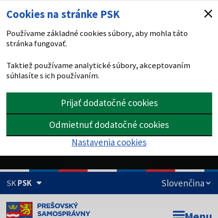
Cookies na stránke PSK
Používame základné cookies súbory, aby mohla táto
stránka fungovať.
Taktiež používame analytické súbory, akceptovaním
súhlasíte s ich používaním.
Prijať dodatočné cookies
Odmietnuť dodatočné cookies
Nastavenia cookies
SK
PSK
Doména psk.sk je oficiálna
Menu