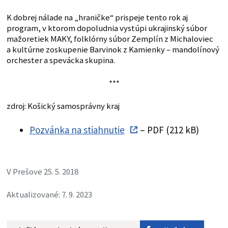
K dobrej nálade na „hraničke“ prispeje tento rok aj
program, v ktorom dopoludnia vystúpi ukrajinský súbor
mažoretiek MAKY, folklórny súbor Zemplín z Michaloviec
a kultúrne zoskupenie Barvinok z Kamienky – mandolínový
orchester a spevácka skupina.
***
zdroj: Košický samosprávny kraj
Pozvánka na stiahnutie
– PDF (212 kB)
V Prešove 25. 5. 2018
Aktualizované: 7. 9. 2023