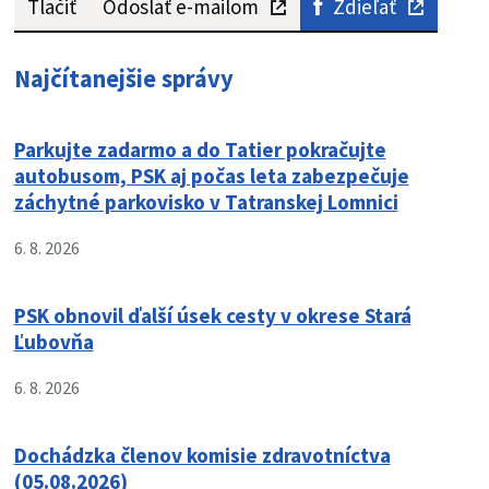
Tlačiť
Odoslať e-mailom
Zdieľať
Najčítanejšie správy
Parkujte zadarmo a do Tatier pokračujte
autobusom, PSK aj počas leta zabezpečuje
záchytné parkovisko v Tatranskej Lomnici
6. 8. 2026
PSK obnovil ďalší úsek cesty v okrese Stará
Ľubovňa
6. 8. 2026
Dochádzka členov komisie zdravotníctva
(05.08.2026)