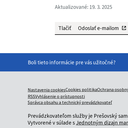
Aktualizované: 19. 3. 2025
Tlačiť
Odoslať e-mailom
Boli tieto informácie pre vás užitočné?
Cookies politika
Ochrana osobný
Nastavenia cookies
RSS
Vyhlásenie o prístupnosti
Správca obsahu a technický prevádzkovateľ
Prevádzkovateľom služby je Prešovský samo
Vytvorené v súlade s
Jednotným dizajn man