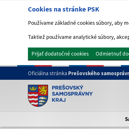
Cookies na stránke PSK
Používame základné cookies súbory, aby mo
Taktiež používame analytické súbory, akcep
Prijať dodatočné cookies
Odmietnuť do
PRESKOČIŤ NA HLAVNÝ OBSAH
Oficiálna stránka
Prešovského samosprávn
Doména psk.sk je oficiálna
Toto je oficiálna webová stránka Prešovsk
Oficiálne stránky využívajú doménu psk.sk.
S