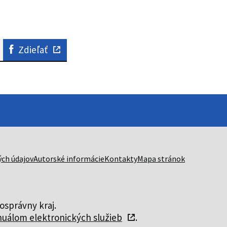
Zdieľať
ch údajov
Autorské informácie
Kontakty
Mapa stránok
správny kraj.
uálom elektronických služieb
.