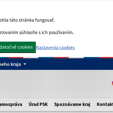
hla táto stránka fungovať.
tovaním súhlasíte s ich používaním.
datočné cookies
Nastavenia cookies
eho kraja
Táto stránka je zabezpe
Buďte pozorní a vždy sa ui
ého samosprávneho kraja.
zabezpečenú webovú strá
https:// pred názvom dom
amospráva
Úrad PSK
Spoznávame kraj
Kontak