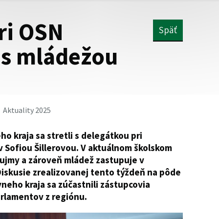
ri OSN
Späť
 s mládežou
Aktuality 2025
o kraja sa stretli s delegátkou pri
 Sofiou Šillerovou. V aktuálnom školskom
záujmy a zároveň mládež zastupuje v
 Diskusie zrealizovanej tento týždeň na pôde
eho kraja sa zúčastnili zástupcovia
arlamentov z regiónu.