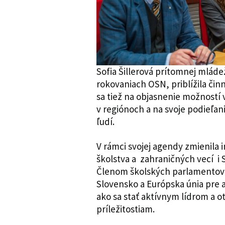
Sofia Šillerová prítomnej mláde
rokovaniach OSN, priblížila činn
sa tiež na objasnenie možností v
v regiónoch a na svoje podieľan
ľudí.
V rámci svojej agendy zmienila 
školstva a zahraničných vecí i 
Členom školských parlamentov p
Slovensko a Európska únia pre a
ako sa stať aktívnym lídrom a 
príležitostiam.