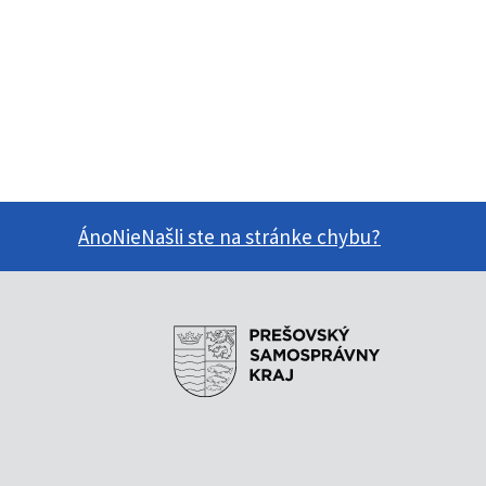
Áno
Nie
Našli ste na stránke chybu?