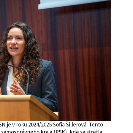
 je v roku 2024/2025 Sofia Šillerová. Tento
 samosprávneho kraja (PSK), kde sa stretla