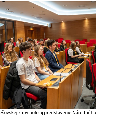
rešovskej župy bolo aj predstavenie Národného