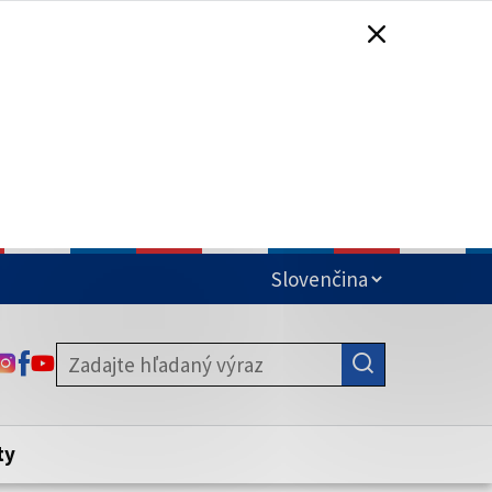
čená
ODKAZ SA OTVORÍ NA NOVEJ KARTE
ODKAZ SA OTVORÍ NA NOVEJ KARTE
ODKAZ SA OTVORÍ NA NOVEJ KARTE
stite, že zdieľate informácie iba cez
nku. Zabezpečená stránka vždy začína
ény webového sídla.
ty