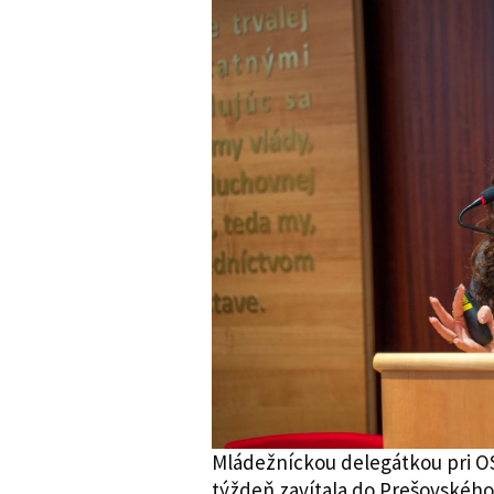
Mládežníckou delegátkou pri OSN
týždeň zavítala do Prešovského