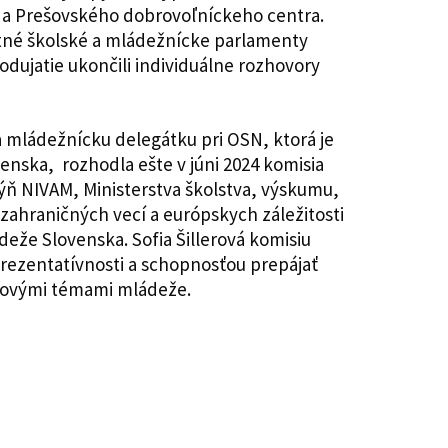
e a Prešovského dobrovoľníckeho centra.
otné školské a mládežnícke parlamenty
odujatie ukončili individuálne rozhovory
a mládežnícku delegátku pri OSN, ktorá je
enska, rozhodla ešte v júni 2024 komisia
ýň NIVAM, Ministerstva školstva, výskumu,
 zahraničných vecí a európskych záležitosti
deže Slovenska. Sofia Šillerová komisiu
rezentatívnosti a schopnosťou prepájať
čovými témami mládeže.