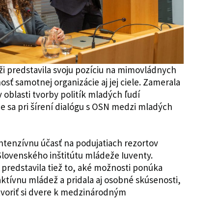
ži predstavila svoju pozíciu na mimovládnych
osť samotnej organizácie aj jej ciele. Zamerala
 oblasti tvorby politík mladých ľudí
ie sa pri šírení dialógu s OSN medzi mladých
intenzívnu účasť na podujatiach rezortov
Slovenského inštitútu mládeže Iuventy.
redstavila tiež to, aké možnosti ponúka
ktívnu mládež a pridala aj osobné skúsenosti,
otvoriť si dvere k medzinárodným